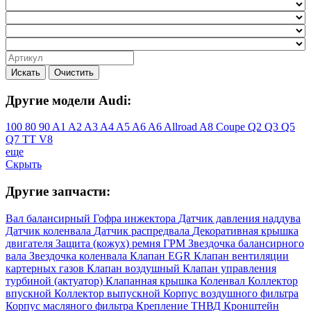
Искать
Очистить
Другие модели Audi:
100
80
90
A1
A2
A3
A4
A5
A6
A6 Allroad
A8
Coupe
Q2
Q3
Q5
Q7
TT
V8
еще
Скрыть
Другие запчасти:
Вал балансирный
Гофра инжектора
Датчик давления наддува
Датчик коленвала
Датчик распредвала
Декоративная крышка
двигателя
Защита (кожух) ремня ГРМ
Звездочка балансирного
вала
Звездочка коленвала
Клапан EGR
Клапан вентиляции
картерных газов
Клапан воздушный
Клапан управления
турбиной (актуатор)
Клапанная крышка
Коленвал
Коллектор
впускной
Коллектор выпускной
Корпус воздушного фильтра
Корпус масляного фильтра
Крепление ТНВД
Кронштейн