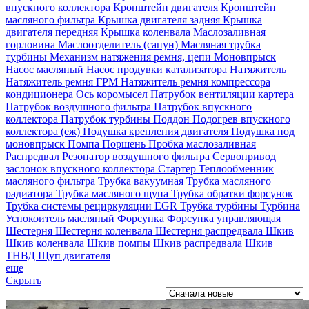
впускного коллектора
Кронштейн двигателя
Кронштейн
масляного фильтра
Крышка двигателя задняя
Крышка
двигателя передняя
Крышка коленвала
Маслозаливная
горловина
Маслоотделитель (сапун)
Масляная трубка
турбины
Механизм натяжения ремня, цепи
Моновпрыск
Насос масляный
Насос продувки катализатора
Натяжитель
Натяжитель ремня ГРМ
Натяжитель ремня компрессора
кондиционера
Ось коромысел
Патрубок вентиляции картера
Патрубок воздушного фильтра
Патрубок впускного
коллектора
Патрубок турбины
Поддон
Подогрев впускного
коллектора (еж)
Подушка крепления двигателя
Подушка под
моновпрыск
Помпа
Поршень
Пробка маслозаливная
Распредвал
Резонатор воздушного фильтра
Сервопривод
заслонок впускного коллектора
Стартер
Теплообменник
масляного фильтра
Трубка вакуумная
Трубка масляного
радиатора
Трубка масляного щупа
Трубка обратки форсунок
Трубка системы рециркуляции EGR
Трубка турбины
Турбина
Успокоитель масляный
Форсунка
Форсунка управляющая
Шестерня
Шестерня коленвала
Шестерня распредвала
Шкив
Шкив коленвала
Шкив помпы
Шкив распредвала
Шкив
ТНВД
Щуп двигателя
еще
Скрыть