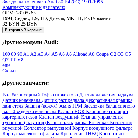
Звездочка коленвала Audi 80 B4 (8C) 1991-1995
Комплектующие к двигателю
OEM:
28105263
1994; Седан.; 1,9; TD; Дизель; МКПП; Из Германии.
32 BYN
25
BYN
В корзину
В корзине
Другие модели Audi:
100
80
90
A1
A2
A3
A4
A5
A6
A6 Allroad
A8
Coupe
Q2
Q3
Q5
Q7
TT
V8
еще
Скрыть
Другие запчасти:
Вал балансирный
Гофра инжектора
Датчик давления наддува
Датчик коленвала
Датчик распредвала
Декоративная крышка
двигателя
Защита (кожух) ремня ГРМ
Звездочка балансирного
вала
Звездочка коленвала
Клапан EGR
Клапан вентиляции
картерных газов
Клапан воздушный
Клапан управления
турбиной (актуатор)
Клапанная крышка
Коленвал
Коллектор
впускной
Коллектор выпускной
Корпус воздушного фильтра
Корпус масляного фильтра
Крепление ТНВД
Кронштейн