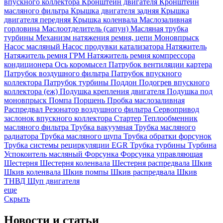
впускного коллектора
Кронштейн двигателя
Кронштейн
масляного фильтра
Крышка двигателя задняя
Крышка
двигателя передняя
Крышка коленвала
Маслозаливная
горловина
Маслоотделитель (сапун)
Масляная трубка
турбины
Механизм натяжения ремня, цепи
Моновпрыск
Насос масляный
Насос продувки катализатора
Натяжитель
Натяжитель ремня ГРМ
Натяжитель ремня компрессора
кондиционера
Ось коромысел
Патрубок вентиляции картера
Патрубок воздушного фильтра
Патрубок впускного
коллектора
Патрубок турбины
Поддон
Подогрев впускного
коллектора (еж)
Подушка крепления двигателя
Подушка под
моновпрыск
Помпа
Поршень
Пробка маслозаливная
Распредвал
Резонатор воздушного фильтра
Сервопривод
заслонок впускного коллектора
Стартер
Теплообменник
масляного фильтра
Трубка вакуумная
Трубка масляного
радиатора
Трубка масляного щупа
Трубка обратки форсунок
Трубка системы рециркуляции EGR
Трубка турбины
Турбина
Успокоитель масляный
Форсунка
Форсунка управляющая
Шестерня
Шестерня коленвала
Шестерня распредвала
Шкив
Шкив коленвала
Шкив помпы
Шкив распредвала
Шкив
ТНВД
Щуп двигателя
еще
Скрыть
Новости
и статьи