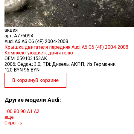
акция
арт.
A776094
Audi A6 A6 C6 (4F) 2004-2008
Крышка двигателя передняя Audi A6 C6 (4F) 2004-2008
Комплектующие к двигателю
OEM:
059103153AK
2006; Седан.; 3,0; TDi; Дизель; АКПП; Из Германии.
120 BYN
96
BYN
В корзину
В корзине
Другие модели Audi:
100
80
90
A1
A2
еще
Скрыть