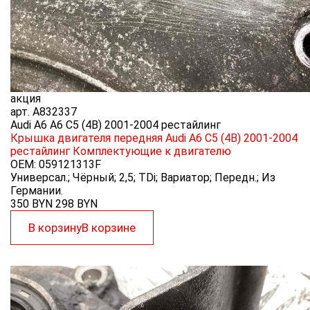
акция
арт.
A832337
Audi A6 A6 C5 (4B) 2001-2004 рестайлинг
Крышка двигателя передняя Audi A6 C5 (4B) 2001-2004
рестайлинг
Комплектующие к двигателю
OEM:
059121313F
Универсал.; Чёрный; 2,5; TDi; Вариатор; Передн.; Из
Германии.
350 BYN
298
BYN
В корзину
В корзине