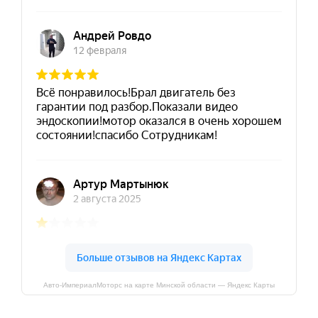
Авто-ИмпериалМоторс на карте Минской области — Яндекс Карты