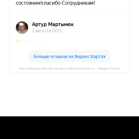
Авто-ИмпериалМоторс на карте Минской области — Яндекс Карты