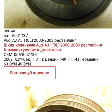
акция
арт.
A501437
Audi A3 A3 I (8L) 2000-2003 рестайлинг
Шкив коленвала Audi A3 I (8L) 2000-2003 рестайлинг
Комплектующие к двигателю
OEM:
06A105243E
2002; Хэтчбек.; 1,8; Ti; Бензин; МКПП; Из Германии.
63 BYN
49
BYN
В корзину
В корзине