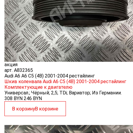
акция
арт.
A832365
Audi A6 A6 C5 (4B) 2001-2004 рестайлинг
Шкив коленвала Audi A6 C5 (4B) 2001-2004 рестайлинг
Комплектующие к двигателю
Универсал.; Чёрный; 2,5; TDi; Вариатор; Из Германии.
308 BYN
246
BYN
В корзину
В корзине