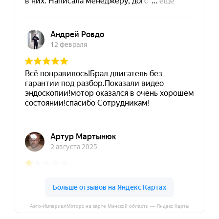
Авто-ИмпериалМоторс на карте Минской области — Яндекс Карты