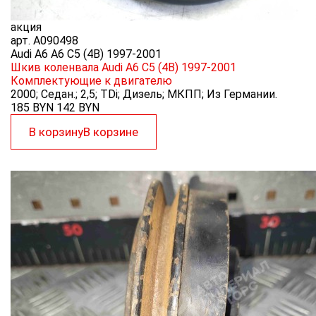
акция
арт.
A090498
Audi A6 A6 C5 (4B) 1997-2001
Шкив коленвала Audi A6 C5 (4B) 1997-2001
Комплектующие к двигателю
2000; Седан.; 2,5; TDi; Дизель; МКПП; Из Германии.
185 BYN
142
BYN
В корзину
В корзине