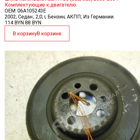
Комплектующие к двигателю
OEM:
06A105243E
2002; Седан.; 2,0; i; Бензин; АКПП; Из Германии.
114 BYN
88
BYN
В корзину
В корзине