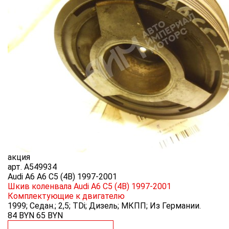
акция
арт.
A549934
Audi A6 A6 C5 (4B) 1997-2001
Шкив коленвала Audi A6 C5 (4B) 1997-2001
Комплектующие к двигателю
1999; Седан.; 2,5; TDi; Дизель; МКПП; Из Германии.
84 BYN
65
BYN