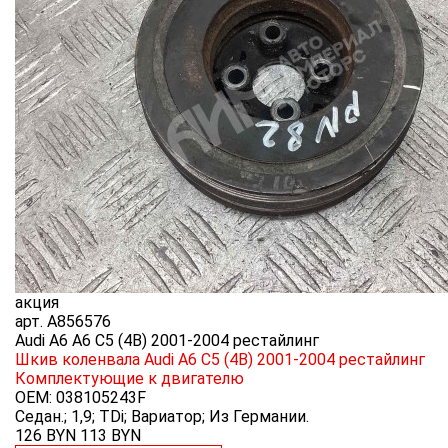
акция
арт.
A856576
Audi A6 A6 C5 (4B) 2001-2004 рестайлинг
Шкив коленвала Audi A6 C5 (4B) 2001-2004 рестайлинг
Комплектующие к двигателю
OEM:
038105243F
Седан.; 1,9; TDi; Вариатор; Из Германии.
126 BYN
113
BYN