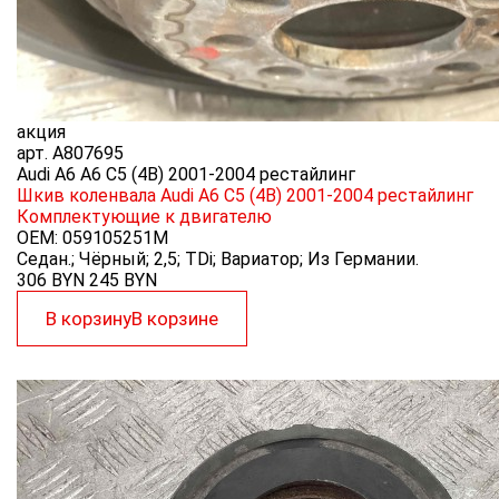
акция
арт.
A807695
Audi A6 A6 C5 (4B) 2001-2004 рестайлинг
Шкив коленвала Audi A6 C5 (4B) 2001-2004 рестайлинг
Комплектующие к двигателю
OEM:
059105251M
Седан.; Чёрный; 2,5; TDi; Вариатор; Из Германии.
306 BYN
245
BYN
В корзину
В корзине