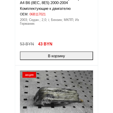
A4 B6 (8EC, 8E5) 2000-2004
Комплектующие к двигателю
OEM:
06B117021
2003; Седан.; 2,0; i; Бензин; МКПП; Из
Германии.
53 BYN
43
BYN
В корзину
акция