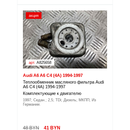
акция
арт.
A825658
Audi A6 A6 C4 (4A) 1994-1997
Теплообменник масляного фильтра Audi
A6 C4 (4A) 1994-1997
Комплектующие к двигателю
1997; Седан.; 2,5; TDi; Дизель; МКПП; Из
Германии.
48 BYN
41
BYN