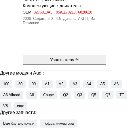
Комплектующие к двигателю
OEM:
3276813ALI, 059117021J, 6828628
2006; Седан.; 3,0; TDi; Дизель; АКПП; Из
Германии.
Узнать цену %
Другие модели Audi:
100
80
90
A1
A2
A3
A4
A5
A6
A6 Allroad
A8
Coupe
Q2
Q3
Q5
Q7
TT
V8
еще
Другие запчасти:
Вал балансирный
Гофра инжектора