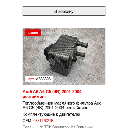
В корзину
акция
арт.
A856598
Audi A6 A6 C5 (4B) 2001-2004
рестайлинг
Теплообменник масляного фильтра Audi
A6 C5 (4B) 2001-2004 рестайлинг
Комплектующие к двигателю
OEM:
038117021B
Седан.; 1,9; TDi; Вариатор; Из Германии.