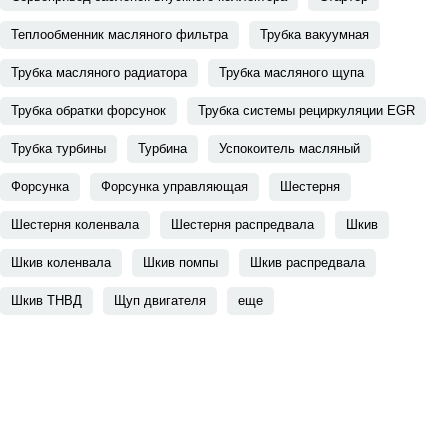
Теплообменник масляного фильтра
Трубка вакуумная
Трубка масляного радиатора
Трубка масляного щупа
Трубка обратки форсунок
Трубка системы рециркуляции EGR
Трубка турбины
Турбина
Успокоитель масляный
Форсунка
Форсунка управляющая
Шестерня
Шестерня коленвала
Шестерня распредвала
Шкив
Шкив коленвала
Шкив помпы
Шкив распредвала
Шкив ТНВД
Щуп двигателя
еще