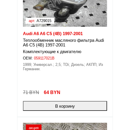
арт.
A729015
Audi A6 A6 C5 (4B) 1997-2001
Теплообменник масляного фильтра Audi
A6 C5 (4B) 1997-2001
Комплектующие к двигателю
OEM:
059117021B
1999; Универсал.; 2,5; TDi; Дизель; АКПП; Из
Германии.
71 BYN
64
BYN
В корзину
акция