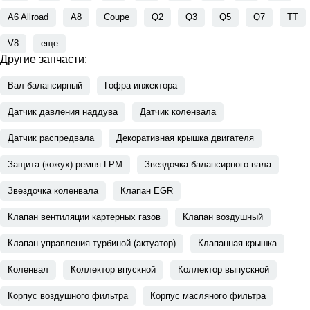
A6 Allroad
A8
Coupe
Q2
Q3
Q5
Q7
TT
V8
еще
Другие запчасти:
Вал балансирный
Гофра инжектора
Датчик давления наддува
Датчик коленвала
Датчик распредвала
Декоративная крышка двигателя
Защита (кожух) ремня ГРМ
Звездочка балансирного вала
Звездочка коленвала
Клапан EGR
Клапан вентиляции картерных газов
Клапан воздушный
Клапан управления турбиной (актуатор)
Клапанная крышка
Коленвал
Коллектор впускной
Коллектор выпускной
Корпус воздушного фильтра
Корпус масляного фильтра