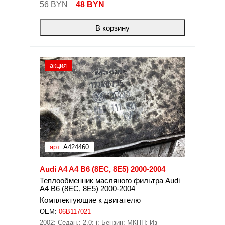
56 BYN
48
BYN
В корзину
акция
арт.
A424460
Audi A4 A4 B6 (8EC, 8E5) 2000-2004
Теплообменник масляного фильтра Audi
A4 B6 (8EC, 8E5) 2000-2004
Комплектующие к двигателю
OEM:
06B117021
2002; Седан.; 2,0; i; Бензин; МКПП; Из