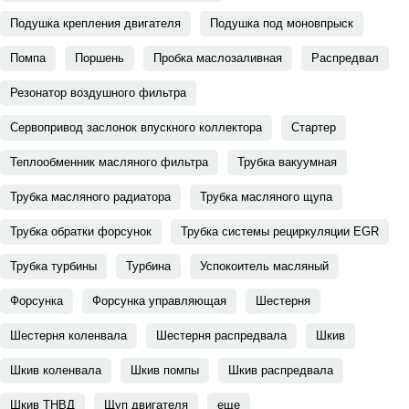
Подушка крепления двигателя
Подушка под моновпрыск
Помпа
Поршень
Пробка маслозаливная
Распредвал
Резонатор воздушного фильтра
Сервопривод заслонок впускного коллектора
Стартер
Теплообменник масляного фильтра
Трубка вакуумная
Трубка масляного радиатора
Трубка масляного щупа
Трубка обратки форсунок
Трубка системы рециркуляции EGR
Трубка турбины
Турбина
Успокоитель масляный
Форсунка
Форсунка управляющая
Шестерня
Шестерня коленвала
Шестерня распредвала
Шкив
Шкив коленвала
Шкив помпы
Шкив распредвала
Шкив ТНВД
Щуп двигателя
еще