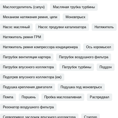
Маслоотделитель (сапун)
Масляная трубка турбины
Механизм натяжения ремня, цепи
Моновпрыск
Насос масляный
Насос продувки катализатора
Натяжитель
Натяжитель ремня ГРМ
Натяжитель ремня компрессора кондиционера
Ось коромысел
Патрубок вентиляции картера
Патрубок воздушного фильтра
Патрубок впускного коллектора
Патрубок турбины
Поддон
Подогрев впускного коллектора (еж)
Подушка крепления двигателя
Подушка под моновпрыск
Помпа
Поршень
Пробка маслозаливная
Распредвал
Резонатор воздушного фильтра
Сервопривод заслонок впускного коллектора
Стартер