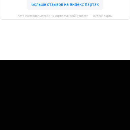
Авто-ИмпериалМоторс на карте Минской области — Яндекс Карты