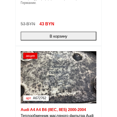
Германии.
53 BYN
43
BYN
В корзину
акция
арт.
A672762
Audi A4 A4 B6 (8EC, 8E5) 2000-2004
Теплообменник масляного фильтра Audi