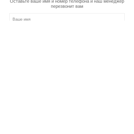
Оставьте ваше имя и номер телефона и наш менеджер
перезвонит вам
Товар добавлен в корзину
Я даю согласие на обработку своих персональных данных в
соответсвии с
Политикой в отношении обработки персональных данных
и
Пользовательским соглашением
Отправить