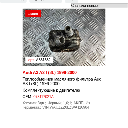
акция
арт.
A831382
Audi A3 A3 I (8L) 1996-2000
Теплообменник масляного фильтра Audi
A3 I (8L) 1996-2000
Комплектующие к двигателю
OEM:
078117021A
Хэтчбек 3дв.; Чёрный; 1,6; i; АКПП; Из
Германии.; VIN:WAUZZZ8LZWA116984