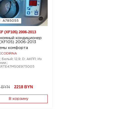
.
A785055
F (XF105) 2006-2013
номный кондиционер
(XF105) 2006-2013
емы комфорта
ECODIRNA
; Белый; 12,9; D; АКПП; Из
нии.;
XLRTE47MS0E975005
2218
BYN
 BYN
В корзину