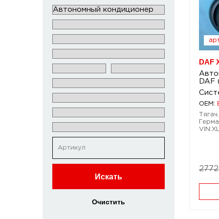
арт
DAF X
Авто
DAF 
Сист
OEM:
Тягач.
Герма
VIN:
2772
Искать
Очистить