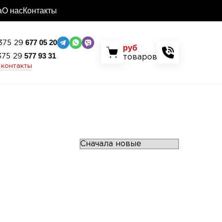
а
О нас
Контакты
677 05 20
375 29
руб
577 93 31
375 29
товаров
 контакты