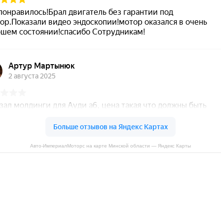
Авто-ИмпериалМоторс на карте Минской области — Яндекс Карты