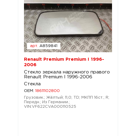
арт.
A859841
Renault Premium Premium I 1996-
2006
Стекло зеркала наружного правого
Renault Premium I 1996-2006
Стекла
OEM:
18611102800
Грузовик.; Жёлтый; 11,0; TD; МКПП 16ст.; R;
Передн.; Из Германии.;
VIN:VF622CVA000110525