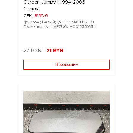
Citroen Jumpy I 1994-2006
Стекла
OEM:
8151V6
Фургон.; Белый; 1,9; TD; МКПП; R; Из
Германии.; VIN:VF7U6UH0012351634
27 BYN
21
BYN
В корзину