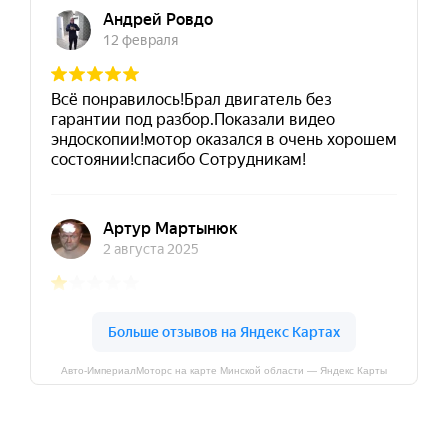
Авто-ИмпериалМоторс на карте Минской области — Яндекс Карты