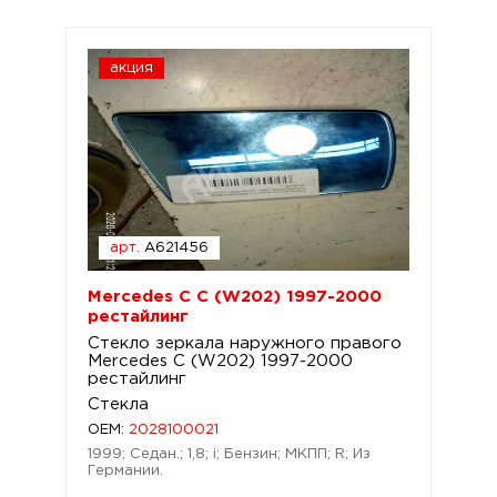
акция
арт.
A621456
Mercedes C C (W202) 1997-2000
рестайлинг
Стекло зеркала наружного правого
Mercedes C (W202) 1997-2000
рестайлинг
Стекла
OEM:
2028100021
1999; Седан.; 1,8; i; Бензин; МКПП; R; Из
Германии.