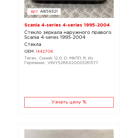
арт.
A859321
Scania 4-series 4-series 1995-2004
Стекло зеркала наружного правого
Scania 4-series 1995-2004
Стекла
OEM:
1442706
Тягач.; Синий; 12,0; D; МКПП; R; Из
Германии.; VIN:YS2R6X20001261577
Узнать цену %