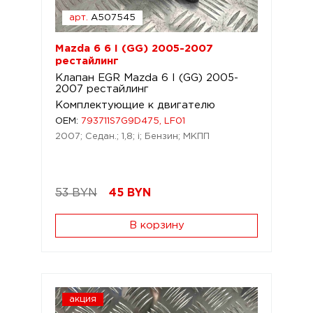
арт.
A507545
Mazda 6 6 I (GG) 2005-2007
рестайлинг
Клапан EGR Mazda 6 I (GG) 2005-
2007 рестайлинг
Комплектующие к двигателю
OEM:
793711S7G9D475, LF01
2007; Седан.; 1,8; i; Бензин; МКПП
53 BYN
45
BYN
В корзину
акция