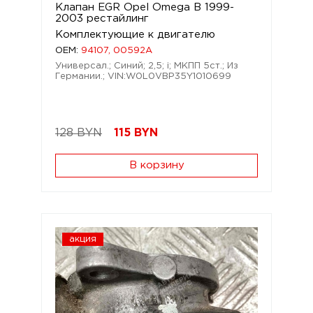
Клапан EGR Opel Omega B 1999-
2003 рестайлинг
Комплектующие к двигателю
OEM:
94107, 00592A
Универсал.; Синий; 2,5; i; МКПП 5ст.; Из
Германии.; VIN:W0L0VBP35Y1010699
128 BYN
115
BYN
В корзину
акция