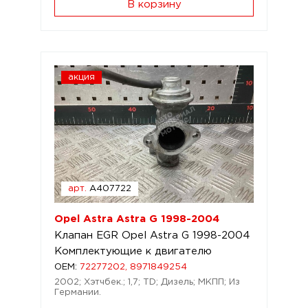
В корзину
акция
арт.
A407722
Opel Astra Astra G 1998-2004
Клапан EGR Opel Astra G 1998-2004
Комплектующие к двигателю
OEM:
72277202, 8971849254
2002; Хэтчбек.; 1,7; TD; Дизель; МКПП; Из
Германии.