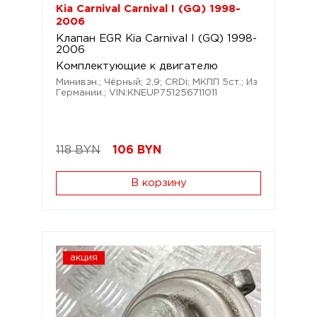
Kia Carnival Carnival I (GQ) 1998-
2006
Клапан EGR Kia Carnival I (GQ) 1998-
2006
Комплектующие к двигателю
Минивэн.; Чёрный; 2,9; CRDi; МКПП 5ст.; Из
Германии.; VIN:KNEUP751256711011
118 BYN
106
BYN
В корзину
акция