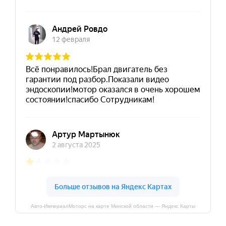
Авто-ИмпериалМоторс на карте Минской области — Яндекс Карты