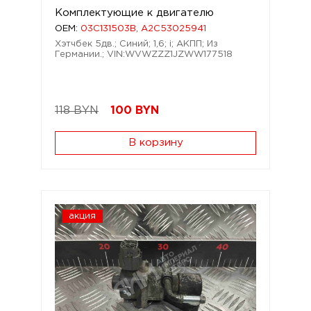
Комплектующие к двигателю
OEM:
03C131503B, A2C53025941
Хэтчбек 5дв.; Синий; 1,6; i; АКПП; Из
Германии.; VIN:WVWZZZ1JZWW177518
118 BYN
100
BYN
В корзину
акция