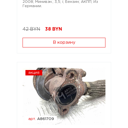
2008; Минивэн.; 3,5; i; Бензин; АКПП; Из
Германии.
42 BYN
38
BYN
В корзину
акция
арт.
A861709