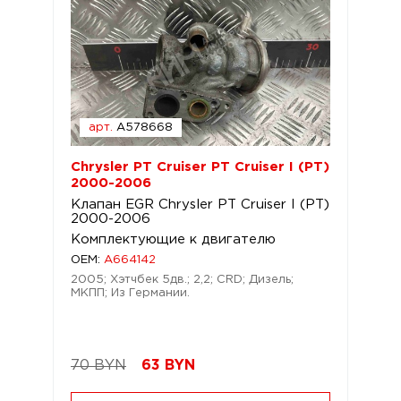
арт.
A578668
Chrysler PT Cruiser PT Cruiser I (PT)
2000-2006
Клапан EGR Chrysler PT Cruiser I (PT)
2000-2006
Комплектующие к двигателю
OEM:
A664142
2005; Хэтчбек 5дв.; 2,2; CRD; Дизель;
МКПП; Из Германии.
70 BYN
63
BYN