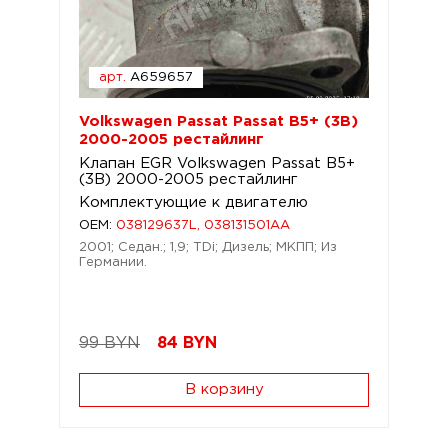
арт.
A659657
Volkswagen Passat Passat B5+ (3B)
2000-2005 рестайлинг
Клапан EGR Volkswagen Passat B5+
(3B) 2000-2005 рестайлинг
Комплектующие к двигателю
OEM:
038129637L, 038131501AA
2001; Седан.; 1,9; TDi; Дизель; МКПП; Из
Германии.
99 BYN
84
BYN
В корзину