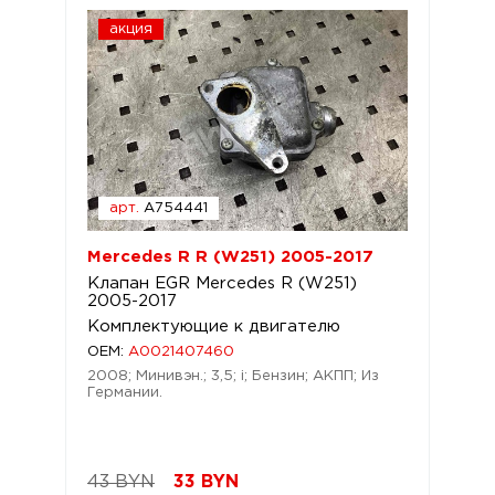
акция
арт.
A754441
Mercedes R R (W251) 2005-2017
Клапан EGR Mercedes R (W251)
2005-2017
Комплектующие к двигателю
OEM:
A0021407460
2008; Минивэн.; 3,5; i; Бензин; АКПП; Из
Германии.
43 BYN
33
BYN