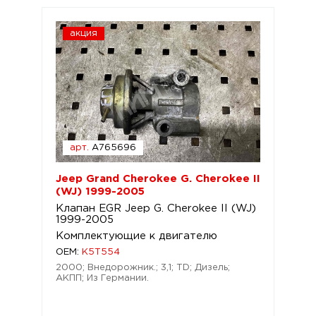
акция
арт.
A765696
Jeep Grand Cherokee G. Cherokee II
(WJ) 1999-2005
Клапан EGR Jeep G. Cherokee II (WJ)
1999-2005
Комплектующие к двигателю
OEM:
K5T554
2000; Внедорожник.; 3,1; TD; Дизель;
АКПП; Из Германии.