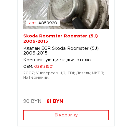
арт.
A859920
Skoda Roomster Roomster (5J)
2006-2015
Клапан EGR Skoda Roomster (5J)
2006-2015
Комплектующие к двигателю
OEM:
038131501
2007; Универсал.; 1,9; TDi; Дизель; МКПП;
Из Германии.
90 BYN
81
BYN
В корзину