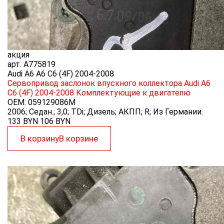
акция
арт.
A775819
Audi A6 A6 C6 (4F) 2004-2008
Сервопривод заслонок впускного коллектора Audi A6
C6 (4F) 2004-2008
Комплектующие к двигателю
OEM:
059129086M
2006; Седан.; 3,0; TDi; Дизель; АКПП; R; Из Германии.
133 BYN
106
BYN
В корзину
В корзине