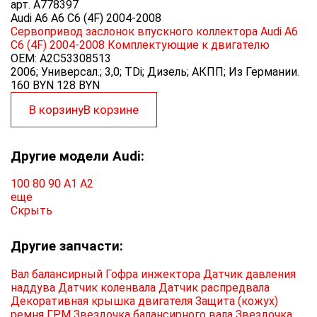
арт.
A778397
Audi A6 A6 C6 (4F) 2004-2008
Сервопривод заслонок впускного коллектора Audi A6
C6 (4F) 2004-2008
Комплектующие к двигателю
OEM:
A2C53308513
2006; Универсал.; 3,0; TDi; Дизель; АКПП; Из Германии.
160 BYN
128
BYN
В корзину
В корзине
Другие модели Audi:
100
80
90
A1
A2
еще
Скрыть
Другие запчасти:
Вал балансирный
Гофра инжектора
Датчик давления
наддува
Датчик коленвала
Датчик распредвала
Декоративная крышка двигателя
Защита (кожух)
ремня ГРМ
Звездочка балансирного вала
Звездочка