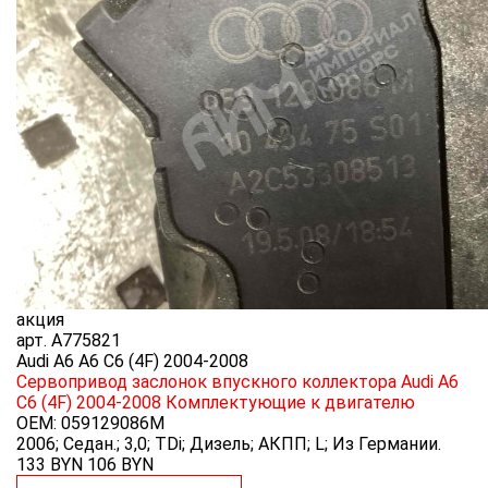
акция
арт.
A775821
Audi A6 A6 C6 (4F) 2004-2008
Сервопривод заслонок впускного коллектора Audi A6
C6 (4F) 2004-2008
Комплектующие к двигателю
OEM:
059129086M
2006; Седан.; 3,0; TDi; Дизель; АКПП; L; Из Германии.
133 BYN
106
BYN