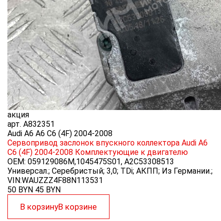
акция
арт.
A832351
Audi A6 A6 C6 (4F) 2004-2008
Сервопривод заслонок впускного коллектора Audi A6
C6 (4F) 2004-2008
Комплектующие к двигателю
OEM:
059129086M,1045475S01, A2C53308513
Универсал.; Серебристый; 3,0; TDi; АКПП; Из Германии.;
VIN:WAUZZZ4F88N113531
50 BYN
45
BYN
В корзину
В корзине