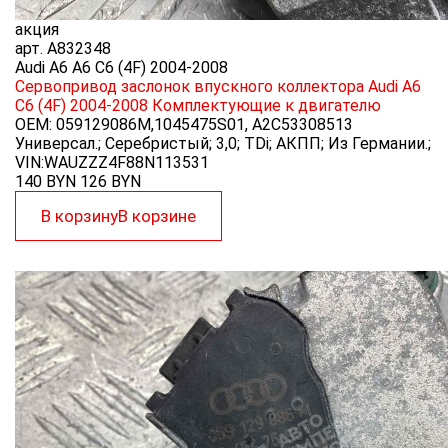
акция
арт.
A832348
Audi A6 A6 C6 (4F) 2004-2008
Сервопривод заслонок впускного коллектора Audi A6
C6 (4F) 2004-2008
Комплектующие к двигателю
OEM:
059129086M,1045475S01, A2C53308513
Универсал.; Серебристый; 3,0; TDi; АКПП; Из Германии.;
VIN:WAUZZZ4F88N113531
140 BYN
126
BYN
В корзину
В корзине