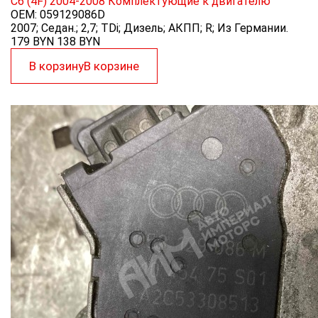
C6 (4F) 2004-2008
Комплектующие к двигателю
OEM:
059129086D
2007; Седан.; 2,7; TDi; Дизель; АКПП; R; Из Германии.
179 BYN
138
BYN
В корзину
В корзине