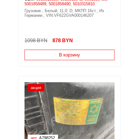
5001858489, 5001858490, 5010315810
Грузовик.; Белый; 11,0; D; МКПП 16ст.; Из
Германии.; VIN:VF622GVA000146207
1098 BYN
878
BYN
В корзину
акция
арт.
A798252