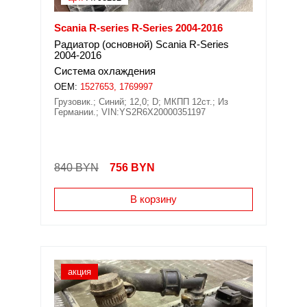
Scania R-series R-Series 2004-2016
Радиатор (основной) Scania R-Series
2004-2016
Система охлаждения
OEM:
1527653, 1769997
Грузовик.; Синий; 12,0; D; МКПП 12ст.; Из
Германии.; VIN:YS2R6X20000351197
840 BYN
756
BYN
В корзину
акция