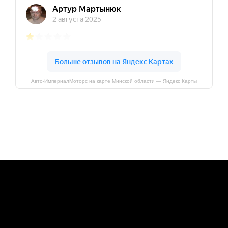
Авто-ИмпериалМоторс на карте Минской области — Яндекс Карты