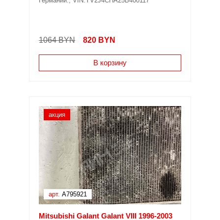
Германии.; VIN:YV2J4CHA25B400117
1064 BYN
820
BYN
В корзину
акция
арт.
A795921
Mitsubishi Galant Galant VIII 1996-2003