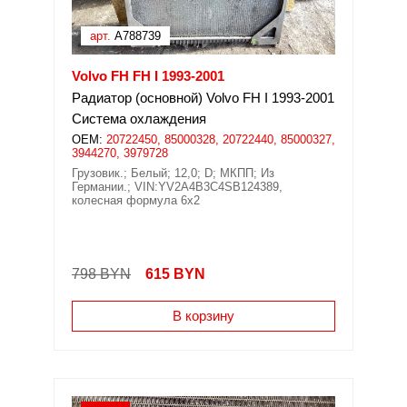
арт.
A788739
Volvo FH FH I 1993-2001
Радиатор (основной) Volvo FH I 1993-2001
Система охлаждения
OEM:
20722450, 85000328, 20722440, 85000327,
3944270, 3979728
Грузовик.; Белый; 12,0; D; МКПП; Из
Германии.; VIN:YV2A4B3C4SB124389,
колесная формула 6х2
798 BYN
615
BYN
В корзину