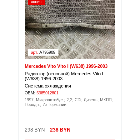
акция
арт.
A795909
Mercedes Vito Vito I (W638) 1996-2003
Радиатор (основной) Mercedes Vito I
(W638) 1996-2003
Система охлаждения
OEM:
6385012801
1997; Микроавтобус.; 2,2; CDi; Дизель; МКПП;
Передн.; Из Германии.
298 BYN
238
BYN