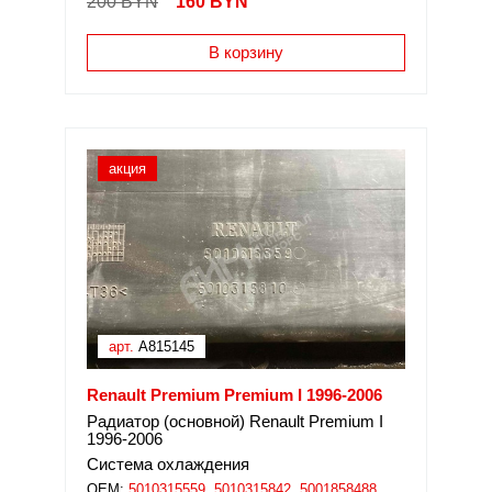
200 BYN
160
BYN
В корзину
акция
арт.
A815145
Renault Premium Premium I 1996-2006
Радиатор (основной) Renault Premium I
1996-2006
Система охлаждения
OEM:
5010315559, 5010315842, 5001858488,