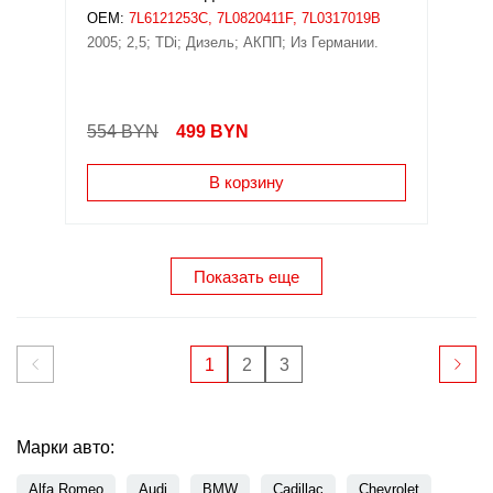
OEM:
7L6121253C, 7L0820411F, 7L0317019B
2005; 2,5; TDi; Дизель; АКПП; Из Германии.
554 BYN
499
BYN
В корзину
Показать еще
1
2
3
Марки авто:
Alfa Romeo
Audi
BMW
Cadillac
Chevrolet