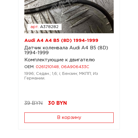
арт.
A378282
Audi A4 A4 B5 (8D) 1994-1999
Датчик коленвала Audi A4 B5 (8D)
1994-1999
Комплектующие к двигателю
OEM:
0261210148, 06A906433C
1996; Седан.; 1,6; i; Бензин; МКПП; Из
Германии.
39 BYN
30
BYN
В корзину