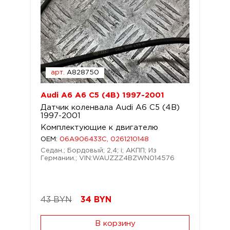
арт.
A828750
Audi A6 A6 C5 (4B) 1997-2001
Датчик коленвала Audi A6 C5 (4B)
1997-2001
Комплектующие к двигателю
OEM:
06A906433C, 0261210148
Седан.; Бордовый; 2,4; i; АКПП; Из
Германии.; VIN:WAUZZZ4BZWN014576
43 BYN
34
BYN
В корзину