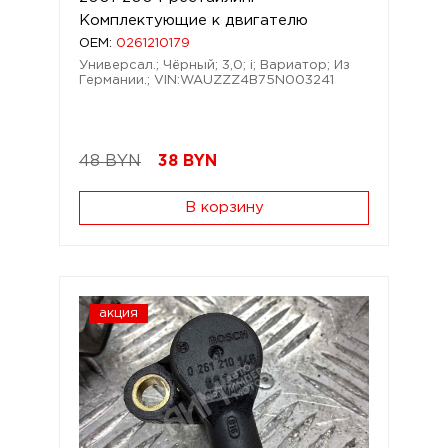
Комплектующие к двигателю
OEM:
0261210179
Универсал.; Чёрный; 3,0; i; Вариатор; Из
Германии.; VIN:WAUZZZ4B75N003241
48 BYN
38
BYN
В корзину
акция