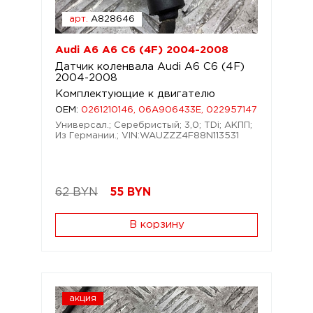
арт.
A828646
Audi A6 A6 C6 (4F) 2004-2008
Датчик коленвала Audi A6 C6 (4F)
2004-2008
Комплектующие к двигателю
OEM:
0261210146, 06A906433E, 022957147
Универсал.; Серебристый; 3,0; TDi; АКПП;
Из Германии.; VIN:WAUZZZ4F88N113531
62 BYN
55
BYN
В корзину
акция