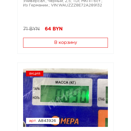
Универсал.; Чёрный; 2,5; TDi; МКПП 6ст.;
Из Германии.; VIN:WAUZZZ8E72A289132
71 BYN
64
BYN
В корзину
акция
арт.
A843926