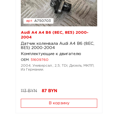
арт.
A750703
Audi A4 A4 B6 (8EC, 8E5) 2000-
2004
Датчик коленвала Audi A4 B6 (8EC,
8E5) 2000-2004
Комплектующие к двигателю
OEM:
51609760
2004; Универсал.; 2,5; TDi; Дизель; МКПП;
Из Германии.
113 BYN
87
BYN
В корзину