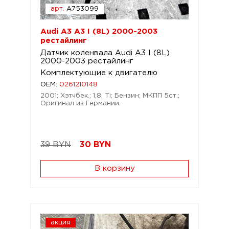
арт.
A753099
Audi A3 A3 I (8L) 2000-2003
рестайлинг
Датчик коленвала Audi A3 I (8L)
2000-2003 рестайлинг
Комплектующие к двигателю
OEM:
0261210148
2001; Хэтчбек.; 1,8; Ti; Бензин; МКПП 5ст.;
Оригинал из Германии.
39 BYN
30
BYN
В корзину
акция