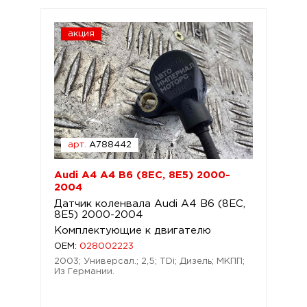
акция
арт.
A788442
Audi A4 A4 B6 (8EC, 8E5) 2000-
2004
Датчик коленвала Audi A4 B6 (8EC,
8E5) 2000-2004
Комплектующие к двигателю
OEM:
028002223
2003; Универсал.; 2,5; TDi; Дизель; МКПП;
Из Германии.