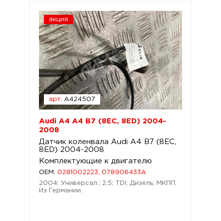
акция
арт.
A424507
Audi A4 A4 B7 (8EC, 8ED) 2004-
2008
Датчик коленвала Audi A4 B7 (8EC,
8ED) 2004-2008
Комплектующие к двигателю
OEM:
0281002223, 078906433A
2004; Универсал.; 2,5; TDi; Дизель; МКПП;
Из Германии.