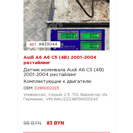
арт.
A833044
Audi A6 A6 C5 (4B) 2001-2004
рестайлинг
Датчик коленвала Audi A6 C5 (4B)
2001-2004 рестайлинг
Комплектующие к двигателю
OEM:
0281002223
Универсал.; Серый; 2,5; TDi; Вариатор; Из
Германии.; VIN:WAUZZZ4B15N001243
98 BYN
83
BYN