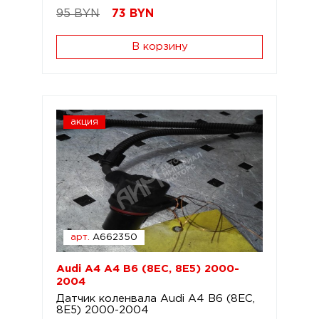
95 BYN
73
BYN
В корзину
акция
арт.
A662350
Audi A4 A4 B6 (8EC, 8E5) 2000-
2004
Датчик коленвала Audi A4 B6 (8EC,
8E5) 2000-2004