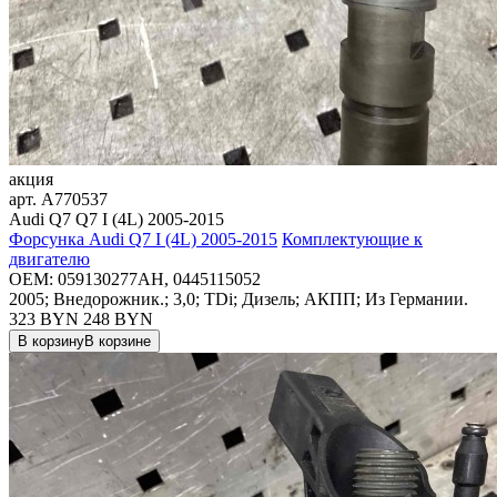
акция
арт.
A770537
Audi Q7 Q7 I (4L) 2005-2015
Форсунка Audi Q7 I (4L) 2005-2015
Комплектующие к
двигателю
OEM:
059130277AH, 0445115052
2005; Внедорожник.; 3,0; TDi; Дизель; АКПП; Из Германии.
323 BYN
248
BYN
В корзину
В корзине