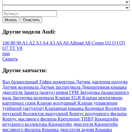
Искать
Очистить
Другие модели Audi:
100
80
90
A1
A2
A3
A4
A5
A6
A6 Allroad
A8
Coupe
Q2
Q3
Q5
Q7
TT
V8
еще
Скрыть
Другие запчасти:
Вал балансирный
Гофра инжектора
Датчик давления наддува
Датчик коленвала
Датчик распредвала
Декоративная крышка
двигателя
Защита (кожух) ремня ГРМ
Звездочка балансирного
вала
Звездочка коленвала
Клапан EGR
Клапан вентиляции
картерных газов
Клапан воздушный
Клапан управления
турбиной (актуатор)
Клапанная крышка
Коленвал
Коллектор
впускной
Коллектор выпускной
Корпус воздушного фильтра
Корпус масляного фильтра
Крепление ТНВД
Кронштейн
впускного коллектора
Кронштейн двигателя
Кронштейн
масляного фильтра
Крышка двигателя задняя
Крышка