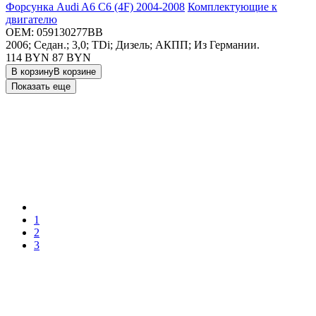
Форсунка Audi A6 C6 (4F) 2004-2008
Комплектующие к
двигателю
OEM:
059130277BB
2006; Седан.; 3,0; TDi; Дизель; АКПП; Из Германии.
114 BYN
87
BYN
В корзину
В корзине
Показать еще
1
2
3