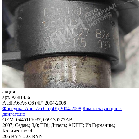
акция
арт.
A681436
Audi A6 A6 C6 (4F) 2004-2008
Форсунка Audi A6 C6 (4F) 2004-2008
Комплектующие к
двигателю
OEM:
0445115037, 059130277AB
2007; Седан.; 3,0; TDi; Дизель; АКПП; Из Германии.;
Количество: 4
296 BYN
228
BYN