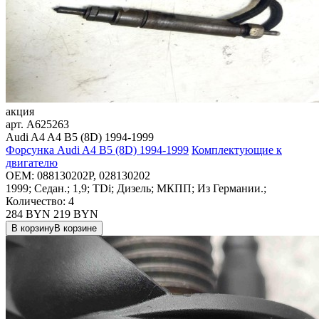
акция
арт.
A625263
Audi A4 A4 B5 (8D) 1994-1999
Форсунка Audi A4 B5 (8D) 1994-1999
Комплектующие к
двигателю
OEM:
088130202P, 028130202
1999; Седан.; 1,9; TDi; Дизель; МКПП; Из Германии.;
Количество: 4
284 BYN
219
BYN
В корзину
В корзине