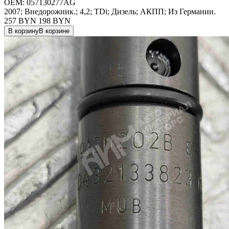
OEM:
057130277AG
2007; Внедорожник.; 4,2; TDi; Дизель; АКПП; Из Германии.
257 BYN
198
BYN
В корзину
В корзине