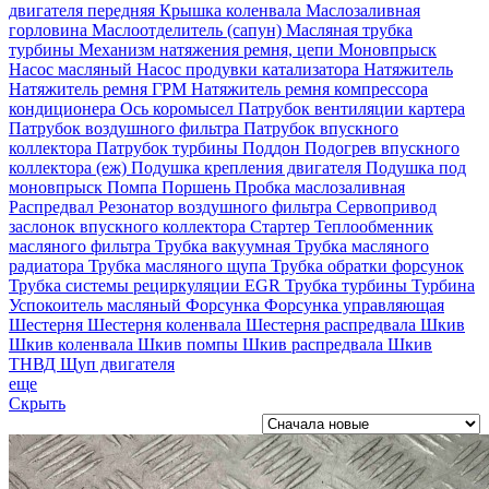
двигателя передняя
Крышка коленвала
Маслозаливная
горловина
Маслоотделитель (сапун)
Масляная трубка
турбины
Механизм натяжения ремня, цепи
Моновпрыск
Насос масляный
Насос продувки катализатора
Натяжитель
Натяжитель ремня ГРМ
Натяжитель ремня компрессора
кондиционера
Ось коромысел
Патрубок вентиляции картера
Патрубок воздушного фильтра
Патрубок впускного
коллектора
Патрубок турбины
Поддон
Подогрев впускного
коллектора (еж)
Подушка крепления двигателя
Подушка под
моновпрыск
Помпа
Поршень
Пробка маслозаливная
Распредвал
Резонатор воздушного фильтра
Сервопривод
заслонок впускного коллектора
Стартер
Теплообменник
масляного фильтра
Трубка вакуумная
Трубка масляного
радиатора
Трубка масляного щупа
Трубка обратки форсунок
Трубка системы рециркуляции EGR
Трубка турбины
Турбина
Успокоитель масляный
Форсунка
Форсунка управляющая
Шестерня
Шестерня коленвала
Шестерня распредвала
Шкив
Шкив коленвала
Шкив помпы
Шкив распредвала
Шкив
ТНВД
Щуп двигателя
еще
Скрыть