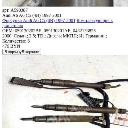
арт.
A590387
Audi A6 A6 C5 (4B) 1997-2001
Форсунка Audi A6 C5 (4B) 1997-2001
Комплектующие к
двигателю
OEM:
059130202BE, 059130201AE, 0432133825
2000; Седан.; 2,5; TDi; Дизель; МКПП; Из Германии.;
Количество: 6
476
BYN
В корзину
В корзине