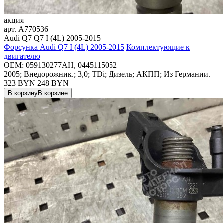
акция
арт.
A770536
Audi Q7 Q7 I (4L) 2005-2015
Форсунка Audi Q7 I (4L) 2005-2015
Комплектующие к
двигателю
OEM:
059130277AH, 0445115052
2005; Внедорожник.; 3,0; TDi; Дизель; АКПП; Из Германии.
323 BYN
248
BYN
В корзину
В корзине