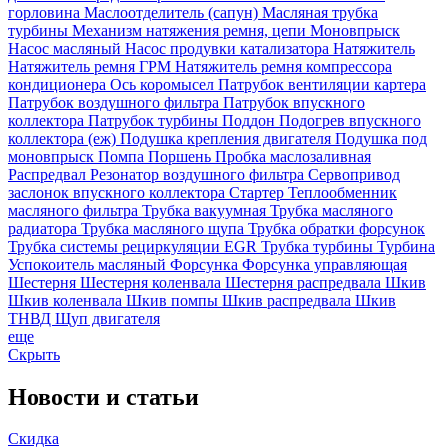
горловина
Маслоотделитель (сапун)
Масляная трубка
турбины
Механизм натяжения ремня, цепи
Моновпрыск
Насос масляный
Насос продувки катализатора
Натяжитель
Натяжитель ремня ГРМ
Натяжитель ремня компрессора
кондиционера
Ось коромысел
Патрубок вентиляции картера
Патрубок воздушного фильтра
Патрубок впускного
коллектора
Патрубок турбины
Поддон
Подогрев впускного
коллектора (еж)
Подушка крепления двигателя
Подушка под
моновпрыск
Помпа
Поршень
Пробка маслозаливная
Распредвал
Резонатор воздушного фильтра
Сервопривод
заслонок впускного коллектора
Стартер
Теплообменник
масляного фильтра
Трубка вакуумная
Трубка масляного
радиатора
Трубка масляного щупа
Трубка обратки форсунок
Трубка системы рециркуляции EGR
Трубка турбины
Турбина
Успокоитель масляный
Форсунка
Форсунка управляющая
Шестерня
Шестерня коленвала
Шестерня распредвала
Шкив
Шкив коленвала
Шкив помпы
Шкив распредвала
Шкив
ТНВД
Щуп двигателя
еще
Скрыть
Новости
и статьи
Скидка