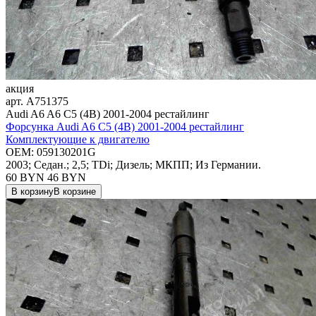
акция
арт.
A751375
Audi A6 A6 C5 (4B) 2001-2004 рестайлинг
Форсунка Audi A6 C5 (4B) 2001-2004 рестайлинг
Комплектующие к двигателю
OEM:
059130201G
2003; Седан.; 2,5; TDi; Дизель; МКПП; Из Германии.
60 BYN
46
BYN
В корзину
В корзине