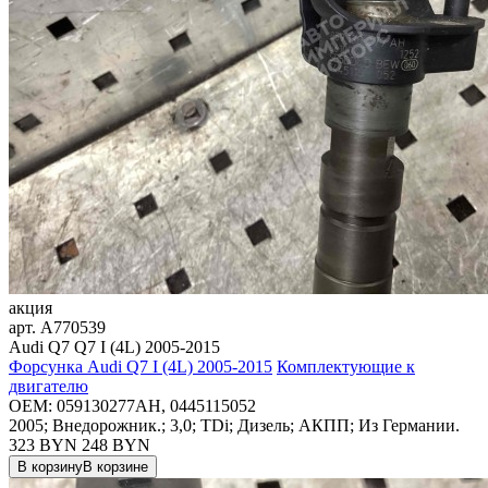
акция
арт.
A770539
Audi Q7 Q7 I (4L) 2005-2015
Форсунка Audi Q7 I (4L) 2005-2015
Комплектующие к
двигателю
OEM:
059130277AH, 0445115052
2005; Внедорожник.; 3,0; TDi; Дизель; АКПП; Из Германии.
323 BYN
248
BYN
В корзину
В корзине