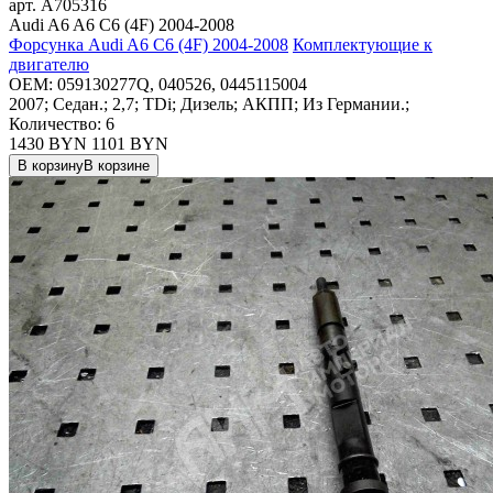
арт.
A705316
Audi A6 A6 C6 (4F) 2004-2008
Форсунка Audi A6 C6 (4F) 2004-2008
Комплектующие к
двигателю
OEM:
059130277Q, 040526, 0445115004
2007; Седан.; 2,7; TDi; Дизель; АКПП; Из Германии.;
Количество: 6
1430 BYN
1101
BYN
В корзину
В корзине