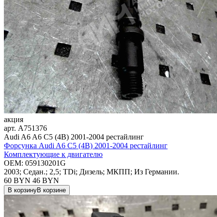
акция
арт.
A751376
Audi A6 A6 C5 (4B) 2001-2004 рестайлинг
Форсунка Audi A6 C5 (4B) 2001-2004 рестайлинг
Комплектующие к двигателю
OEM:
059130201G
2003; Седан.; 2,5; TDi; Дизель; МКПП; Из Германии.
60 BYN
46
BYN
В корзину
В корзине