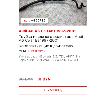
арт.
A855782
Audi A6 A6 C5 (4B) 1997-2001
Трубка масляного радиатора Audi
A6 C5 (4B) 1997-2001
Комплектующие к двигателю
OEM:
4B0317823
Универсал.; Чёрный; 2,5; TDi; АКПП; Из
Германии.; VIN:WAUZZZ4BZ1N032618
90 BYN
81
BYN
В корзину