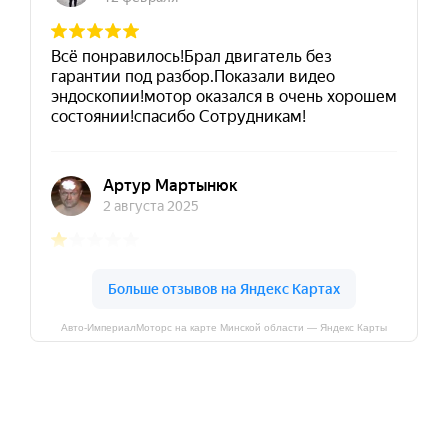
Авто-ИмпериалМоторс на карте Минской области — Яндекс Карты