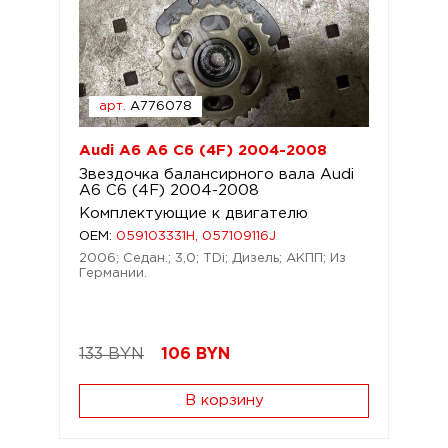
арт.
A776078
Audi A6 A6 C6 (4F) 2004-2008
Звездочка балансирного вала Audi
A6 C6 (4F) 2004-2008
Комплектующие к двигателю
OEM:
059103331H, 057109116J
2006; Седан.; 3,0; TDi; Дизель; АКПП; Из
Германии.
133 BYN
106
BYN
В корзину