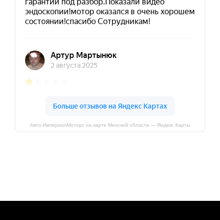
Авто-ИмпериалМоторс на карте Минской области — Яндекс Карты