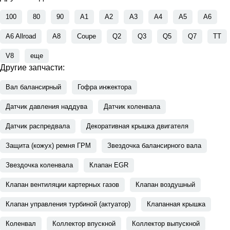
100
80
90
A1
A2
A3
A4
A5
A6
A6 Allroad
A8
Coupe
Q2
Q3
Q5
Q7
TT
V8
еще
Другие запчасти:
Вал балансирный
Гофра инжектора
Датчик давления наддува
Датчик коленвала
Датчик распредвала
Декоративная крышка двигателя
Защита (кожух) ремня ГРМ
Звездочка балансирного вала
Звездочка коленвала
Клапан EGR
Клапан вентиляции картерных газов
Клапан воздушный
Клапан управления турбиной (актуатор)
Клапанная крышка
Коленвал
Коллектор впускной
Коллектор выпускной