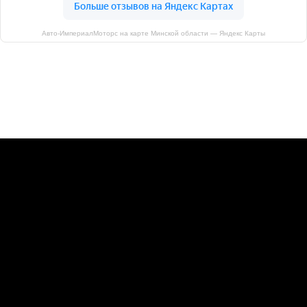
Авто-ИмпериалМоторс на карте Минской области — Яндекс Карты