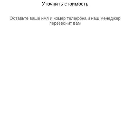
Уточнить стоимость
Оставьте ваше имя и номер телефона и наш менеджер
перезвонит вам
Товар добавлен в корзину
Я даю согласие на обработку своих персональных данных в
соответсвии с
Политикой в отношении обработки персональных данных
и
Пользовательским соглашением
Отправить