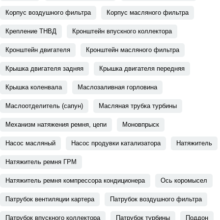
Корпус воздушного фильтра
Корпус масляного фильтра
Крепление ТНВД
Кронштейн впускного коллектора
Кронштейн двигателя
Кронштейн масляного фильтра
Крышка двигателя задняя
Крышка двигателя передняя
Крышка коленвала
Маслозаливная горловина
Маслоотделитель (сапун)
Масляная трубка турбины
Механизм натяжения ремня, цепи
Моновпрыск
Насос масляный
Насос продувки катализатора
Натяжитель
Натяжитель ремня ГРМ
Натяжитель ремня компрессора кондиционера
Ось коромысел
Патрубок вентиляции картера
Патрубок воздушного фильтра
Патрубок впускного коллектора
Патрубок турбины
Поддон