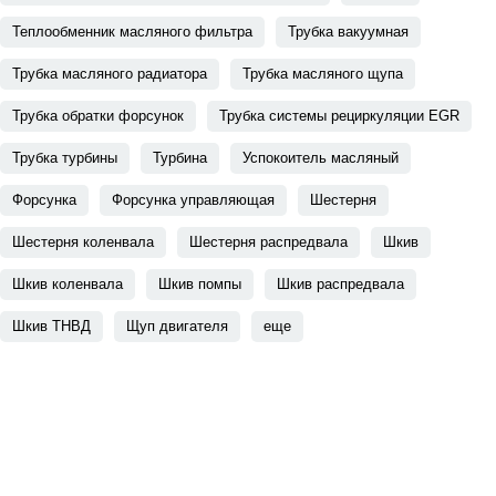
Теплообменник масляного фильтра
Трубка вакуумная
Трубка масляного радиатора
Трубка масляного щупа
Трубка обратки форсунок
Трубка системы рециркуляции EGR
Трубка турбины
Турбина
Успокоитель масляный
Форсунка
Форсунка управляющая
Шестерня
Шестерня коленвала
Шестерня распредвала
Шкив
Шкив коленвала
Шкив помпы
Шкив распредвала
Шкив ТНВД
Щуп двигателя
еще