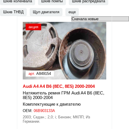
Шкив коленвала
Шкив помпы
Шкив распредвала
Шкив ТНВД
Щуп двигателя
еще
акция
арт.
A849154
Audi A4 A4 B6 (8EC, 8E5) 2000-2004
Натяжитель ремня ГРМ Audi A4 B6 (8EC,
8E5) 2000-2004
Комплектующие к двигателю
OEM:
06B903133A
2003; Седан.; 2,0; i; Бензин; МКПП; Из
Германии.