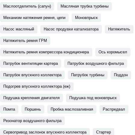
Маслоотделитель (сапун)
Масляная трубка турбины
Механизм натяжения ремня, цепи
Моновпрыск
Насос масляный
Насос продувки катализатора
Натяжитель
Натяжитель ремня ГРМ
Натяжитель ремня компрессора кондиционера
Ось коромысел
Патрубок вентиляции картера
Патрубок воздушного фильтра
Патрубок впускного коллектора
Патрубок турбины
Поддон
Подогрев впускного коллектора (еж)
Подушка крепления двигателя
Подушка под моновпрыск
Помпа
Поршень
Пробка маслозаливная
Распредвал
Резонатор воздушного фильтра
Сервопривод заслонок впускного коллектора
Стартер