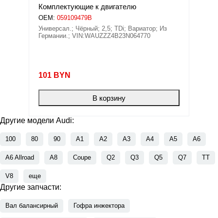
Комплектующие к двигателю
OEM:
059109479B
Универсал.; Чёрный; 2,5; TDi; Вариатор; Из
Германии.; VIN:WAUZZZ4B23N064770
101
BYN
В корзину
Другие модели Audi:
100
80
90
A1
A2
A3
A4
A5
A6
A6 Allroad
A8
Coupe
Q2
Q3
Q5
Q7
TT
V8
еще
Другие запчасти:
Вал балансирный
Гофра инжектора