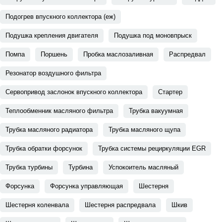
Подогрев впускного коллектора (еж)
Подушка крепления двигателя
Подушка под моновпрыск
Помпа
Поршень
Пробка маслозаливная
Распредвал
Резонатор воздушного фильтра
Сервопривод заслонок впускного коллектора
Стартер
Теплообменник масляного фильтра
Трубка вакуумная
Трубка масляного радиатора
Трубка масляного щупа
Трубка обратки форсунок
Трубка системы рециркуляции EGR
Трубка турбины
Турбина
Успокоитель масляный
Форсунка
Форсунка управляющая
Шестерня
Шестерня коленвала
Шестерня распредвала
Шкив