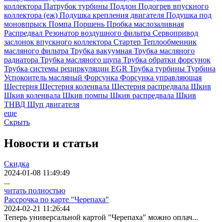
коллектора
Патрубок турбины
Поддон
Подогрев впускного
коллектора (еж)
Подушка крепления двигателя
Подушка под
моновпрыск
Помпа
Поршень
Пробка маслозаливная
Распредвал
Резонатор воздушного фильтра
Сервопривод
заслонок впускного коллектора
Стартер
Теплообменник
масляного фильтра
Трубка вакуумная
Трубка масляного
радиатора
Трубка масляного щупа
Трубка обратки форсунок
Трубка системы рециркуляции EGR
Трубка турбины
Турбина
Успокоитель масляный
Форсунка
Форсунка управляющая
Шестерня
Шестерня коленвала
Шестерня распредвала
Шкив
Шкив коленвала
Шкив помпы
Шкив распредвала
Шкив
ТНВД
Щуп двигателя
еще
Скрыть
Новости
и статьи
Скидка
2024-01-08 11:49:49
...
читать полностью
Рассрочка по карте "Черепаха"
2024-02-21 11:26:44
Теперь универсальной картой "Черепаха" можно оплач...