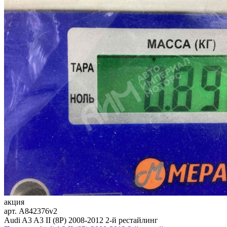
акция
арт.
A842376v2
Audi A3 A3 II (8P) 2008-2012 2-й рестайлинг