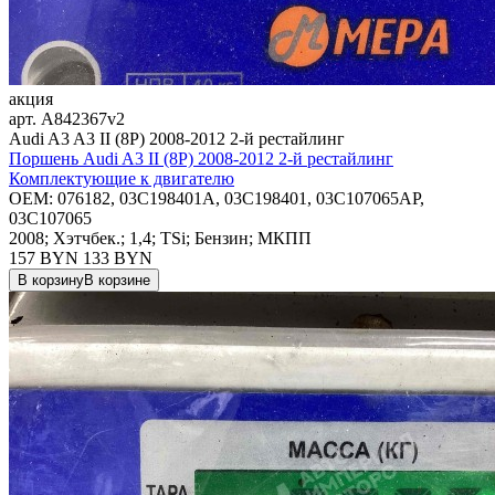
акция
арт.
A842367v2
Audi A3 A3 II (8P) 2008-2012 2-й рестайлинг
Поршень Audi A3 II (8P) 2008-2012 2-й рестайлинг
Комплектующие к двигателю
OEM:
076182, 03C198401A, 03C198401, 03C107065AP,
03C107065
2008; Хэтчбек.; 1,4; TSi; Бензин; МКПП
157 BYN
133
BYN
В корзину
В корзине