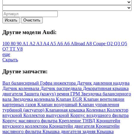
Искать
Очистить
Другие модели Audi:
100
80
90
A1
A2
A3
A4
A5
A6
A6 Allroad
A8
Coupe
Q2
Q3
Q5
Q7
TT
V8
еще
Скрыть
Другие запчасти:
Вал балансирный
Гофра инжектора
Датчик давления наддува
Датчик коленвала
Датчик распредвала
Декоративная крышка
двигателя
Защита (кожух) ремня ГРМ
Звездочка балансирного
вала
Звездочка коленвала
Клапан EGR
Клапан вентиляции
картерных газов
Клапан воздушный
Клапан управления
турбиной (актуатор)
Клапанная крышка
Коленвал
Коллектор
впускной
Коллектор выпускной
Корпус воздушного фильтра
Корпус масляного фильтра
Крепление ТНВД
Кронштейн
впускного коллектора
Кронштейн двигателя
Кронштейн
масляного фильтра
Крышка двигателя задняя
Крышка