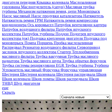
двигателя передняя
Крышка коленвала
Маслозаливная
горловина
Маслоотделитель (сапун)
Масляная трубка
турбины
Механизм натяжения ремня, цепи
Моновпрыск
Насос масляный
Насос продувки катализатора
Натяжитель
Натяжитель ремня ГРМ
Натяжитель ремня компрессора
кондиционера
Ось коромысел
Патрубок вентиляции картера
Патрубок воздушного фильтра
Патрубок впускного
коллектора
Патрубок турбины
Поддон
Подогрев впускного
коллектора (еж)
Подушка крепления двигателя
Подушка под
моновпрыск
Помпа
Поршень
Пробка маслозаливная
Распредвал
Резонатор воздушного фильтра
Сервопривод
заслонок впускного коллектора
Стартер
Теплообменник
масляного фильтра
Трубка вакуумная
Трубка масляного
радиатора
Трубка масляного щупа
Трубка обратки форсунок
Трубка системы рециркуляции EGR
Трубка турбины
Турбина
Успокоитель масляный
Форсунка
Форсунка управляющая
Шестерня
Шестерня коленвала
Шестерня распредвала
Шкив
Шкив коленвала
Шкив помпы
Шкив распредвала
Шкив
ТНВД
Щуп двигателя
еще
Скрыть