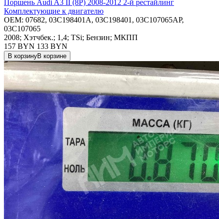
Поршень Audi A3 II (8P) 2008-2012 2-й рестайлинг
Комплектующие к двигателю
OEM:
07682, 03C198401A, 03C198401, 03C107065AP,
03C107065
2008; Хэтчбек.; 1,4; TSi; Бензин; МКПП
157 BYN
133
BYN
В корзину
В корзине