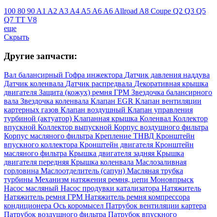
100
80
90
A1
A2
A3
A4
A5
A6
A6 Allroad
A8
Coupe
Q2
Q3
Q5
Q7
TT
V8
еще
Скрыть
Другие запчасти:
Вал балансирный
Гофра инжектора
Датчик давления наддува
Датчик коленвала
Датчик распредвала
Декоративная крышка
двигателя
Защита (кожух) ремня ГРМ
Звездочка балансирного
вала
Звездочка коленвала
Клапан EGR
Клапан вентиляции
картерных газов
Клапан воздушный
Клапан управления
турбиной (актуатор)
Клапанная крышка
Коленвал
Коллектор
впускной
Коллектор выпускной
Корпус воздушного фильтра
Корпус масляного фильтра
Крепление ТНВД
Кронштейн
впускного коллектора
Кронштейн двигателя
Кронштейн
масляного фильтра
Крышка двигателя задняя
Крышка
двигателя передняя
Крышка коленвала
Маслозаливная
горловина
Маслоотделитель (сапун)
Масляная трубка
турбины
Механизм натяжения ремня, цепи
Моновпрыск
Насос масляный
Насос продувки катализатора
Натяжитель
Натяжитель ремня ГРМ
Натяжитель ремня компрессора
кондиционера
Ось коромысел
Патрубок вентиляции картера
Патрубок воздушного фильтра
Патрубок впускного