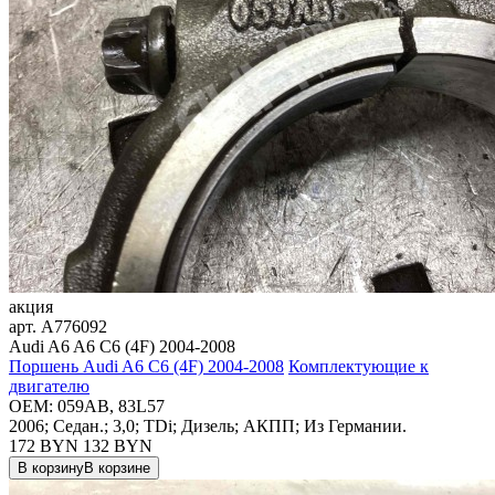
акция
арт.
A776092
Audi A6 A6 C6 (4F) 2004-2008
Поршень Audi A6 C6 (4F) 2004-2008
Комплектующие к
двигателю
OEM:
059AB, 83L57
2006; Седан.; 3,0; TDi; Дизель; АКПП; Из Германии.
172 BYN
132
BYN
В корзину
В корзине