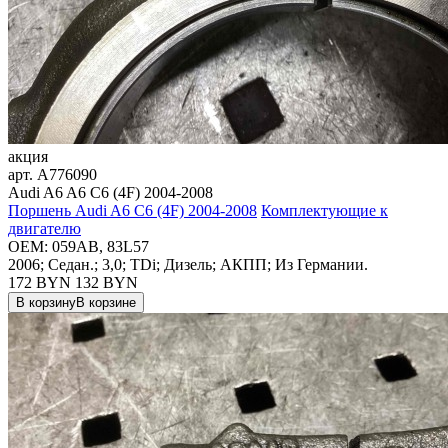
акция
арт.
A776090
Audi A6 A6 C6 (4F) 2004-2008
Поршень Audi A6 C6 (4F) 2004-2008
Комплектующие к
двигателю
OEM:
059AB, 83L57
2006; Седан.; 3,0; TDi; Дизель; АКПП; Из Германии.
172 BYN
132
BYN
В корзину
В корзине