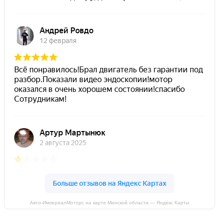
Авто-ИмпериалМоторс на карте Минской области — Яндекс Карты