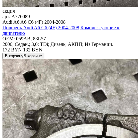
акция
арт.
A776089
Audi A6 A6 C6 (4F) 2004-2008
Поршень Audi A6 C6 (4F) 2004-2008
Комплектующие к
двигателю
OEM:
059AB, 83L57
2006; Седан.; 3,0; TDi; Дизель; АКПП; Из Германии.
172 BYN
132
BYN
В корзину
В корзине