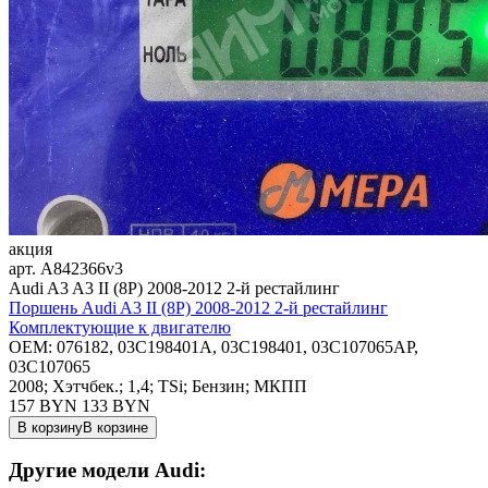
акция
арт.
A842366v3
Audi A3 A3 II (8P) 2008-2012 2-й рестайлинг
Поршень Audi A3 II (8P) 2008-2012 2-й рестайлинг
Комплектующие к двигателю
OEM:
076182, 03C198401A, 03C198401, 03C107065AP,
03C107065
2008; Хэтчбек.; 1,4; TSi; Бензин; МКПП
157 BYN
133
BYN
В корзину
В корзине
Другие модели Audi: