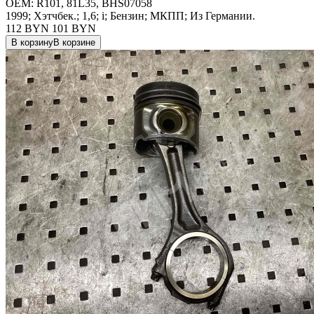
OEM:
R101, 81L35, BHS07058
1999; Хэтчбек.; 1,6; i; Бензин; МКПП; Из Германии.
112 BYN
101
BYN
В корзину
В корзине