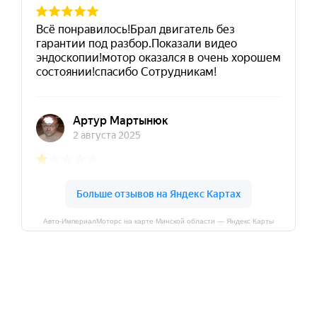
Авто-ИмпериалМоторс на карте Минской области — Яндекс Карты