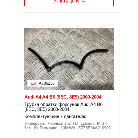
Узнать цену %
арт.
A785236
Audi A4 A4 B6 (8EC, 8E5) 2000-2004
Трубка обратки форсунок Audi A4 B6
(8EC, 8E5) 2000-2004
Комплектующие к двигателю
Универсал.; Чёрный; 2,5; TDi; Дизель; МКПП
6ст.; Из Германии.; VIN:WAUZZZ8E84A216905