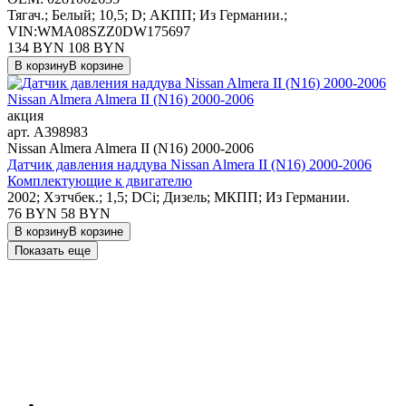
Тягач.; Белый; 10,5; D; АКПП; Из Германии.;
VIN:WMA08SZZ0DW175697
134 BYN
108
BYN
В корзину
В корзине
акция
арт.
A398983
Nissan Almera Almera II (N16) 2000-2006
Датчик давления наддува Nissan Almera II (N16) 2000-2006
Комплектующие к двигателю
2002; Хэтчбек.; 1,5; DCi; Дизель; МКПП; Из Германии.
76 BYN
58
BYN
В корзину
В корзине
Показать еще