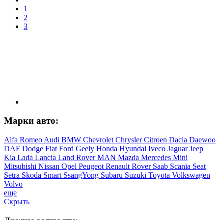
1
2
3
Марки авто:
Alfa Romeo
Audi
BMW
Chevrolet
Chrysler
Citroen
Dacia
Daewoo
DAF
Dodge
Fiat
Ford
Geely
Honda
Hyundai
Iveco
Jaguar
Jeep
Kia
Lada
Lancia
Land Rover
MAN
Mazda
Mercedes
Mini
Mitsubishi
Nissan
Opel
Peugeot
Renault
Rover
Saab
Scania
Seat
Setra
Skoda
Smart
SsangYong
Subaru
Suzuki
Toyota
Volkswagen
Volvo
еще
Скрыть