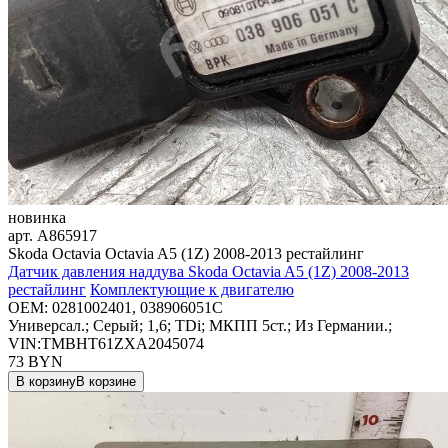
новинка
арт.
A865917
Skoda Octavia Octavia A5 (1Z) 2008-2013 рестайлинг
Датчик давления наддува Skoda Octavia A5 (1Z) 2008-2013
рестайлинг
Комплектующие к двигателю
OEM:
0281002401, 038906051C
Универсал.; Серый; 1,6; TDi; МКПП 5ст.; Из Германии.;
VIN:TMBHT61ZXA2045074
73
BYN
В корзину
В корзине