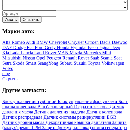
Искать
Очистить
Марки авто:
Alfa Romeo
Audi
BMW
Chevrolet
Chrysler
Citroen
Dacia
Daewoo
DAF
Dodge
Fiat
Ford
Geely
Honda
Hyundai
Iveco
Jaguar
Jeep
Kia
Lada
Lancia
Land Rover
MAN
Mazda
Mercedes
Mini
Mitsubishi
Nissan
Opel
Peugeot
Renault
Rover
Saab
Scania
Seat
Setra
Skoda
Smart
SsangYong
Subaru
Suzuki
Toyota
Volkswagen
Volvo
еще
Скрыть
Другие запчасти:
Блок управления турбиной
Блок управления форсунками
Болт
шкива коленвала
Вал балансирный
Гофра инжектора
Датчик
давления масла
Датчик давления наддува
Датчик коленвала
Датчик распредвала
Датчик системы рециркуляции EGR
Датчик уровня масла
Декоративная крышка двигателя
Защита
(кожух) ремня ГРМ
Защита (кожух, крышка) ремня генератора