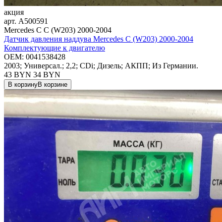
акция
арт.
A500591
Mercedes C C (W203) 2000-2004
Датчик давления наддува Mercedes C (W203) 2000-2004
Комплектующие к двигателю
OEM:
0041538428
2003; Универсал.; 2,2; CDi; Дизель; АКПП; Из Германии.
43 BYN
34
BYN
В корзину
В корзине