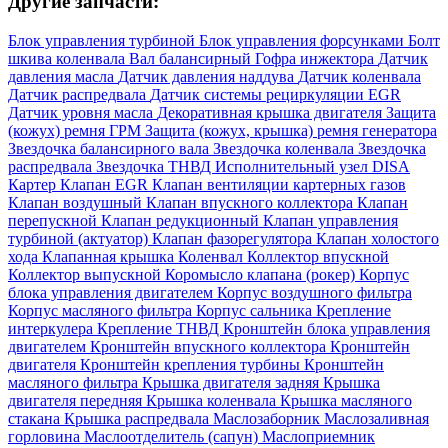
Другие запчасти:
Блок управления турбиной
Блок управления форсунками
Болт
шкива коленвала
Вал балансирный
Гофра инжектора
Датчик
давления масла
Датчик давления наддува
Датчик коленвала
Датчик распредвала
Датчик системы рециркуляции EGR
Датчик уровня масла
Декоративная крышка двигателя
Защита
(кожух) ремня ГРМ
Защита (кожух, крышка) ремня генератора
Звездочка балансирного вала
Звездочка коленвала
Звездочка
распредвала
Звездочка ТНВД
Исполнительный узел DISA
Картер
Клапан EGR
Клапан вентиляции картерных газов
Клапан воздушный
Клапан впускного коллектора
Клапан
перепускной
Клапан редукционный
Клапан управления
турбиной (актуатор)
Клапан фазорегулятора
Клапан холостого
хода
Клапанная крышка
Коленвал
Коллектор впускной
Коллектор выпускной
Коромысло клапана (рокер)
Корпус
блока управления двигателем
Корпус воздушного фильтра
Корпус масляного фильтра
Корпус сальника
Крепление
интеркулера
Крепление ТНВД
Кронштейн блока управления
двигателем
Кронштейн впускного коллектора
Кронштейн
двигателя
Кронштейн крепления турбины
Кронштейн
масляного фильтра
Крышка двигателя задняя
Крышка
двигателя передняя
Крышка коленвала
Крышка масляного
стакана
Крышка распредвала
Маслозаборник
Маслозаливная
горловина
Маслоотделитель (сапун)
Маслоприемник