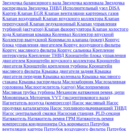
Звездочка балансирного вала
Звездочка коленвала
Звездочка
распредвала
Звездочка ТНВД
Исполнительный узел DISA
Картер
Клапан EGR
Клапан вентиляции картерных газов
Клапан воздушный
Клапан впускного коллектора
Клапан
перепускной
Клапан редукционный
Клапан управления
турбиной (актуатор)
Клапан фазорегулятора
Клапан холостого
хода
Клапанная крышка
Коленвал
Коллектор впускной
Коллектор выпускной
Коромысло клапана (рокер)
Корпус
блока управления двигателем
Корпус воздушного фильтра
Корпус масляного фильтра
Корпус сальника
Крепление
интеркулера
Крепление ТНВД
Кронштейн блока управления
двигателем
Кронштейн впускного коллектора
Кронштейн
двигателя
Кронштейн крепления турбины
Кронштейн
масляного фильтра
Крышка двигателя задняя
Крышка
двигателя передняя
Крышка коленвала
Крышка масляного
стакана
Крышка распредвала
Маслозаборник
Маслозаливная
горловина
Маслоотделитель (сапун)
Маслоприемник
Масляная трубка турбины
Механизм натяжения ремня, цепи
Моновпрыск
Моторчик VVT (эксцентрикового вала)
Нагнетатель воздуха (компрессор)
Насос масляный
Насос
продувки катализатора
Насос топливоподкачивающий ТНВД
Насос центральной смазки
Насосная станция, PLD-секция
Натяжитель
Натяжитель ремня ГРМ
Натяжитель ремня
компрессора кондиционера
Ось коромысел
Патрубок
вентиляции картера
Патрубок воздушного фильтра
Патрубок