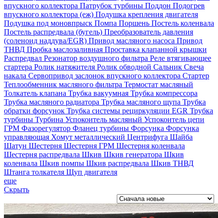
впускного коллектора
Патрубок турбины
Поддон
Подогрев
впускного коллектора (еж)
Подушка крепления двигателя
Подушка под моновпрыск
Помпа
Поршень
Постель коленвала
Постель распредвала (бугель)
Преобразователь давления
(соленоид наддува/EGR)
Привод масляного насоса
Привод
ТНВД
Пробка маслозаливная
Проставка клапанной крышки
Распредвал
Резонатор воздушного фильтра
Реле втягивающее
стартера
Ролик натяжителя
Ролик обводной
Сальник
Свеча
накала
Сервопривод заслонок впускного коллектора
Стартер
Теплообменник масляного фильтра
Термостат масляный
Толкатель клапана
Трубка вакуумная
Трубка компрессора
Трубка масляного радиатора
Трубка масляного щупа
Трубка
обратки форсунок
Трубка системы рециркуляции EGR
Трубка
турбины
Турбина
Успокоитель масляный
Успокоитель цепи
ГРМ
Фазорегулятор
Фланец турбины
Форсунка
Форсунка
управляющая
Хомут металлический
Центрифуга
Шайба
Шатун
Шестерня
Шестерня ГРМ
Шестерня коленвала
Шестерня распредвала
Шкив
Шкив генератора
Шкив
коленвала
Шкив помпы
Шкив распредвала
Шкив ТНВД
Штанга толкателя
Щуп двигателя
еще
Скрыть