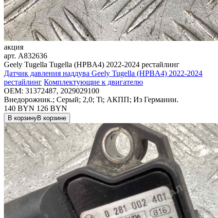
акция
арт.
A832636
Geely Tugella Tugella (HPBA4) 2022-2024 рестайлинг
Датчик давления наддува Geely Tugella (HPBA4) 2022-2024
рестайлинг
Комплектующие к двигателю
OEM:
31372487, 2029029100
Внедорожник.; Серый; 2,0; Ti; АКПП; Из Германии.
140 BYN
126
BYN
В корзину
В корзине