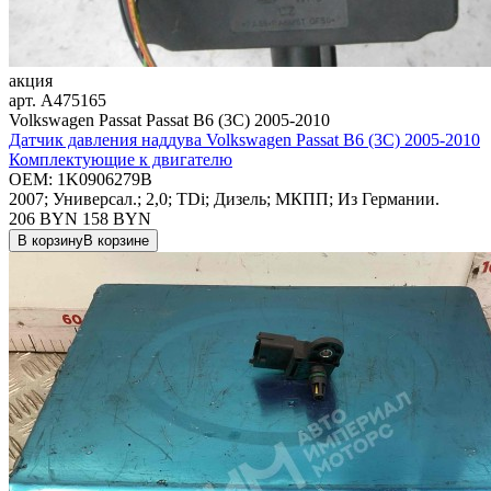
акция
арт.
A475165
Volkswagen Passat Passat B6 (3C) 2005-2010
Датчик давления наддува Volkswagen Passat B6 (3C) 2005-2010
Комплектующие к двигателю
OEM:
1K0906279B
2007; Универсал.; 2,0; TDi; Дизель; МКПП; Из Германии.
206 BYN
158
BYN
В корзину
В корзине