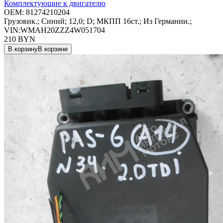
Комплектующие к двигателю
OEM:
81274210204
Грузовик.; Синий; 12,0; D; МКПП 16ст.; Из Германии.;
VIN:WMAH20ZZZ4W051704
210
BYN
В корзину
В корзине