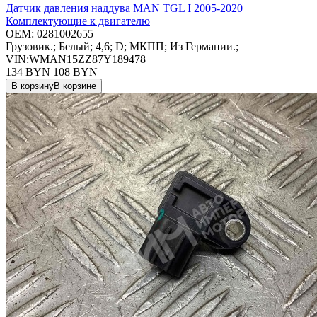
Датчик давления наддува MAN TGL I 2005-2020
Комплектующие к двигателю
OEM:
0281002655
Грузовик.; Белый; 4,6; D; МКПП; Из Германии.;
VIN:WMAN15ZZ87Y189478
134 BYN
108
BYN
В корзину
В корзине