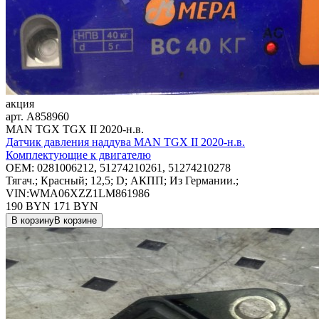
акция
арт.
A858960
MAN TGX TGX II 2020-н.в.
Датчик давления наддува MAN TGX II 2020-н.в.
Комплектующие к двигателю
OEM:
0281006212, 51274210261, 51274210278
Тягач.; Красный; 12,5; D; АКПП; Из Германии.;
VIN:WMA06XZZ1LM861986
190 BYN
171
BYN
В корзину
В корзине