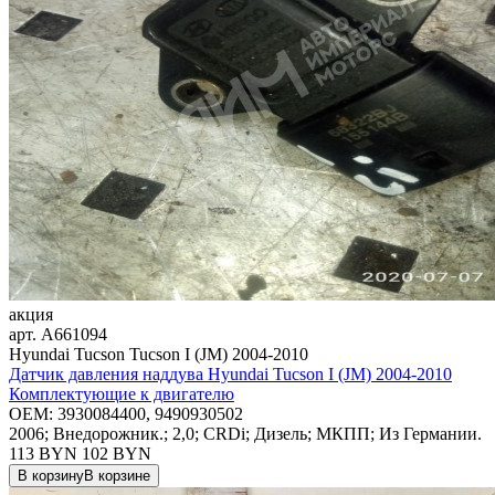
акция
арт.
A661094
Hyundai Tucson Tucson I (JM) 2004-2010
Датчик давления наддува Hyundai Tucson I (JM) 2004-2010
Комплектующие к двигателю
OEM:
3930084400, 9490930502
2006; Внедорожник.; 2,0; CRDi; Дизель; МКПП; Из Германии.
113 BYN
102
BYN
В корзину
В корзине