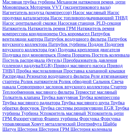
Масляная трубка турбины
Механизм натяжения ремня, цепи
Моновпрыск
Моторчик VVT (эксцентрикового вала)
Нагнетатель воздуха (компрессор)
Насос масляный
Насос
продувки катализатора
Насос топливоподкачивающий ТНВД
Насос центральной смазки
Насосная станция, PLD-секция
Натяжитель
Натяжитель ремня ГРМ
Натяжитель ремня
компрессора кондиционера
Ось коромысел
Патрубок
вентиляции картера
Патрубок воздушного фильтра
Патрубок
впускного коллектора
Патрубок турбины
Поддон
Подогрев
впускного коллектора (еж)
Подушка крепления двигателя
Подушка под моновпрыск
Помпа
Поршень
Постель коленвала
Постель распредвала (бугель)
Преобразователь давления
(соленоид наддува/EGR)
Привод масляного насоса
Привод
ТНВД
Пробка маслозаливная
Проставка клапанной крышки
Распредвал
Резонатор воздушного фильтра
Реле втягивающее
стартера
Ролик натяжителя
Ролик обводной
Сальник
Свеча
накала
Сервопривод заслонок впускного коллектора
Стартер
Теплообменник масляного фильтра
Термостат масляный
Толкатель клапана
Трубка вакуумная
Трубка компрессора
Трубка масляного радиатора
Трубка масляного щупа
Трубка
обратки форсунок
Трубка системы рециркуляции EGR
Трубка
турбины
Турбина
Успокоитель масляный
Успокоитель цепи
ГРМ
Фазорегулятор
Фланец турбины
Форсунка
Форсунка
управляющая
Хомут металлический
Центрифуга
Шайба
Шатун
Шестерня
Шестерня ГРМ
Шестерня коленвала