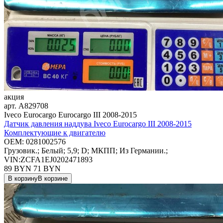
акция
арт.
A829708
Iveco Eurocargo Eurocargo III 2008-2015
Датчик давления наддува Iveco Eurocargo III 2008-2015
Комплектующие к двигателю
OEM:
0281002576
Грузовик.; Белый; 5,9; D; МКПП; Из Германии.;
VIN:ZCFA1EJ0202471893
89 BYN
71
BYN
В корзину
В корзине