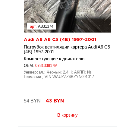
арт.
A831374
Audi A6 A6 C5 (4B) 1997-2001
Патрубок вентиляции картера Audi A6 C5
(4B) 1997-2001
Комплектующие к двигателю
OEM:
078133817M
Универсал.; Чёрный; 2,4; i; АКПП; Из
Германии.; VIN:WAUZZZ4BZYN091017
54 BYN
43
BYN
В корзину