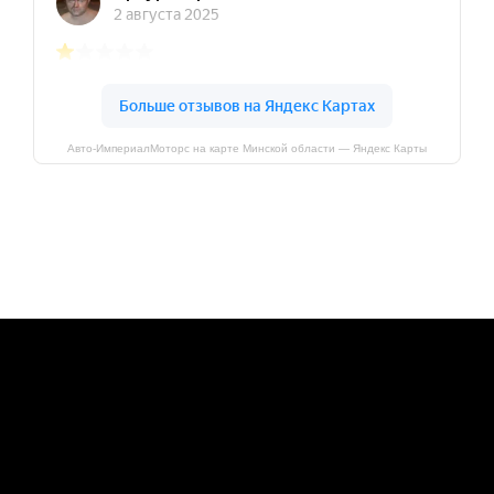
Авто-ИмпериалМоторс на карте Минской области — Яндекс Карты