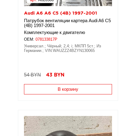
Audi A6 A6 C5 (4B) 1997-2001
Патрубок вентиляции картера Audi A6 C5
(4B) 1997-2001
Комплектующие к двигателю
OEM:
078133817P
Универсал.; Чёрный; 2,4; i; МКПП 5ст.; Из
Германии.; VIN:WAUZZZ4BZYN130065
54 BYN
43
BYN
В корзину