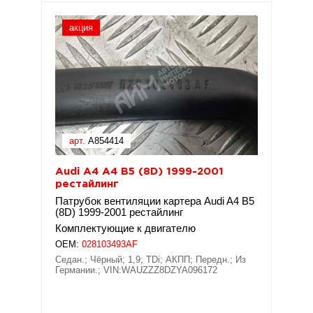
акция
арт.
A854414
Audi A4 A4 B5 (8D) 1999-2001
рестайлинг
Патрубок вентиляции картера Audi A4 B5
(8D) 1999-2001 рестайлинг
Комплектующие к двигателю
OEM:
028103493AF
Седан.; Чёрный; 1,9; TDi; АКПП; Передн.; Из
Германии.; VIN:WAUZZZ8DZYA096172