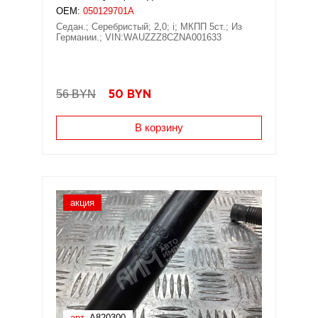
OEM:
050129701A
Седан.; Серебристый; 2,0; i; МКПП 5ст.; Из
Германии.; VIN:WAUZZZ8CZNA001633
56 BYN
50
BYN
В корзину
акция
арт.
A820300