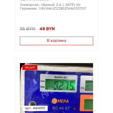
Универсал.; Чёрный; 2,4; i; АКПП; Из
Германии.; VIN:WAUZZZ8DZWA033707
56 BYN
48
BYN
В корзину
акция
арт.
A841115