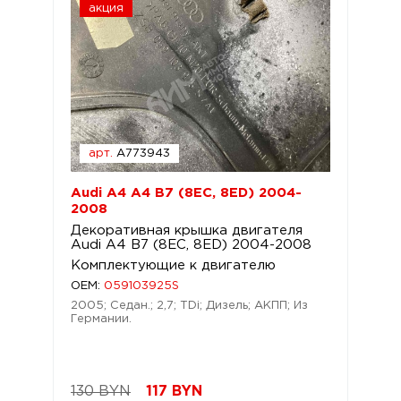
акция
арт.
A773943
Audi A4 A4 B7 (8EC, 8ED) 2004-
2008
Декоративная крышка двигателя
Audi A4 B7 (8EC, 8ED) 2004-2008
Комплектующие к двигателю
OEM:
059103925S
2005; Седан.; 2,7; TDi; Дизель; АКПП; Из
Германии.
130 BYN
117
BYN