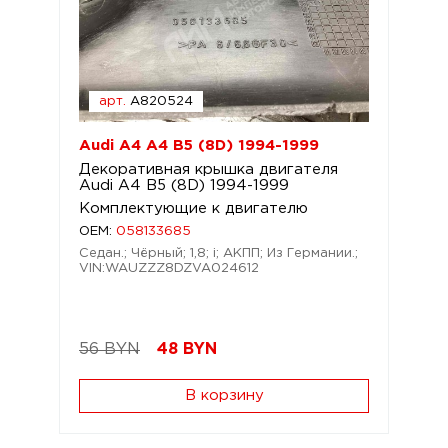
арт.
A820524
Audi A4 A4 B5 (8D) 1994-1999
Декоративная крышка двигателя
Audi A4 B5 (8D) 1994-1999
Комплектующие к двигателю
OEM:
058133685
Седан.; Чёрный; 1,8; i; АКПП; Из Германии.;
VIN:WAUZZZ8DZVA024612
56 BYN
48
BYN
В корзину