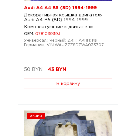
Audi A4 A4 B5 (8D) 1994-1999
Декоративная крышка двигателя
Audi A4 B5 (8D) 1994-1999
Комплектующие к двигателю
OEM:
078103939J
Универсал.; Чёрный; 2,4; i; АКПП; Из
Германии.; VIN:WAUZZZ8DZWA033707
50 BYN
43
BYN
В корзину
акция