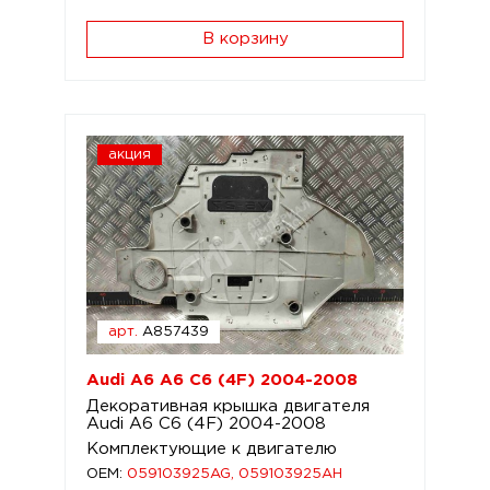
В корзину
акция
арт.
A857439
Audi A6 A6 C6 (4F) 2004-2008
Декоративная крышка двигателя
Audi A6 C6 (4F) 2004-2008
Комплектующие к двигателю
OEM:
059103925AG, 059103925AH