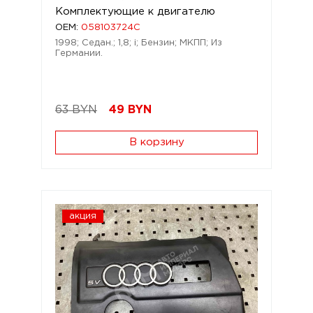
Комплектующие к двигателю
OEM:
058103724C
1998; Седан.; 1,8; i; Бензин; МКПП; Из
Германии.
63 BYN
49
BYN
В корзину
акция