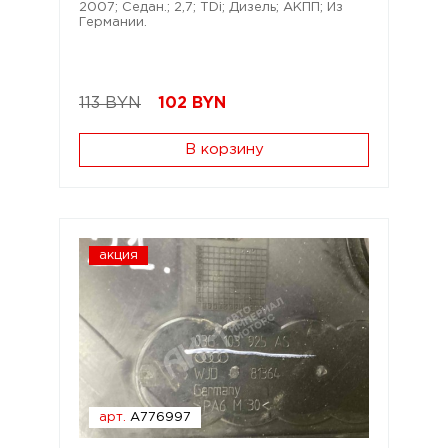
2007; Седан.; 2,7; TDi; Дизель; АКПП; Из
Германии.
113 BYN
102
BYN
В корзину
акция
арт.
A776997