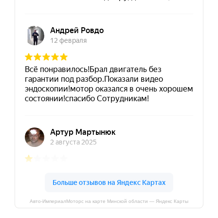
Авто-ИмпериалМоторс на карте Минской области — Яндекс Карты