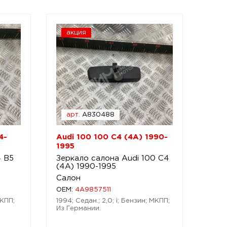
акция
арт.
A830488
4-
Audi 100 100 C4 (4A) 1990-
1995
4 B5
Зеркало салона Audi 100 C4
(4A) 1990-1995
Салон
OEM:
4A9857511
АКПП;
1994; Седан.; 2,0; i; Бензин; МКПП;
Из Германии.