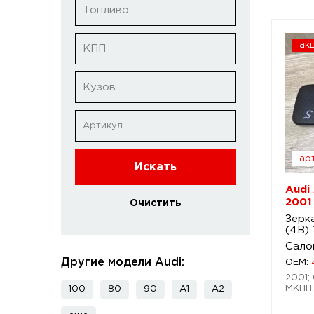
Топливо
ак
КПП
Кузов
арт
Искать
Audi
2001
Очистить
Зерк
(4B)
Сало
Другие модели Audi:
OEM:
2001; 
МКПП;
100
80
90
A1
A2