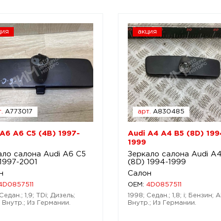
ция
акция
.
A773017
арт.
A830485
 A6 A6 C5 (4B) 1997-
Audi A4 A4 B5 (8D) 199
1999
ало салона Audi A6 C5
Зеркало салона Audi A
 1997-2001
(8D) 1994-1999
н
Салон
4D0857511
OEM:
4D0857511
Седан.; 1,9; TDi; Дизель;
1998; Седан.; 1,8; i; Бензин; 
 Внутр.; Из Германии.
Внутр.; Из Германии.