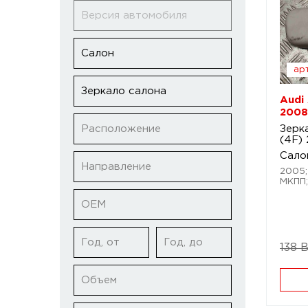
Версия автомобиля
Салон
арт
Зеркало салона
Audi
2008
Расположение
Зерк
(4F)
Сало
Направление
2005; 
МКПП;
ОЕМ
Год, от
Год, до
138 
Объем