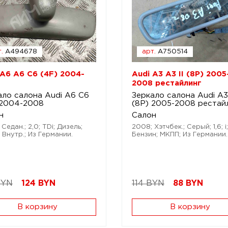
.
A494678
арт.
A750514
 A6 A6 C6 (4F) 2004-
Audi A3 A3 II (8P) 2005
2008 рестайлинг
ало салона Audi A6 C6
Зеркало салона Audi A3 
 2004-2008
(8P) 2005-2008 рестай
н
Салон
Седан.; 2,0; TDi; Дизель;
2008; Хэтчбек.; Серый; 1,6; i;
 Внутр.; Из Германии.
Бензин; МКПП; Из Германии.
BYN
124
BYN
114 BYN
88
BYN
В корзину
В корзину