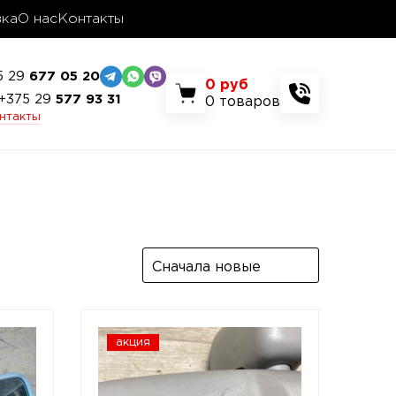
вка
О нас
Контакты
5 29
677 05 20
0
руб
+375 29
577 93 31
0
товаров
онтакты
Сначала новые
акция