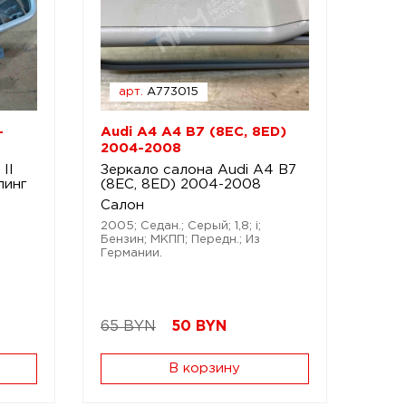
арт.
A773015
-
Audi A4 A4 B7 (8EC, 8ED)
2004-2008
II
Зеркало салона Audi A4 B7
линг
(8EC, 8ED) 2004-2008
Салон
2005; Седан.; Серый; 1,8; i;
Бензин; МКПП; Передн.; Из
Германии.
65 BYN
50
BYN
В корзину