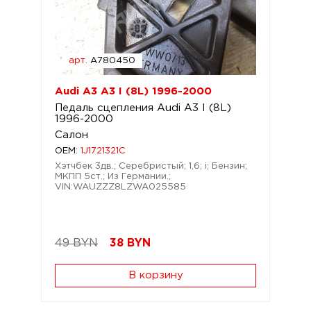
арт.
A780450
Audi A3 A3 I (8L) 1996-2000
Педаль сцепления Audi A3 I (8L)
1996-2000
Салон
OEM:
1J1721321C
Хэтчбек 3дв.; Серебристый; 1,6; i; Бензин;
МКПП 5ст.; Из Германии.;
VIN:WAUZZZ8LZWA025585
49 BYN
38
BYN
В корзину