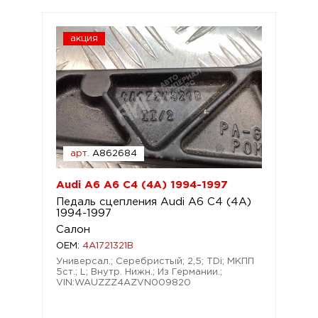
акция
арт.
A862684
Audi A6 A6 C4 (4A) 1994-1997
Педаль сцепления Audi A6 C4 (4A)
1994-1997
Салон
OEM:
4A1721321B
Универсал.; Серебристый; 2,5; TDi; МКПП
5ст.; L; Внутр. Нижн.; Из Германии.;
VIN:WAUZZZ4AZVN009820