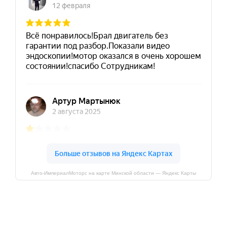
Авто-ИмпериалМоторс на карте Минской области — Яндекс Карты