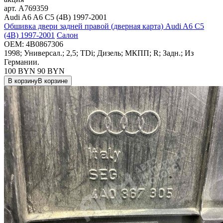
арт.
A769359
Audi A6 A6 C5 (4B) 1997-2001
Обшивка двери задней правой (дверная карта) Audi A6 C5
(4B) 1997-2001
Салон
OEM:
4B0867306
1998; Универсал.; 2,5; TDi; Дизель; МКПП; R; Задн.; Из
Германии.
100 BYN
90
BYN
В корзину
В корзине