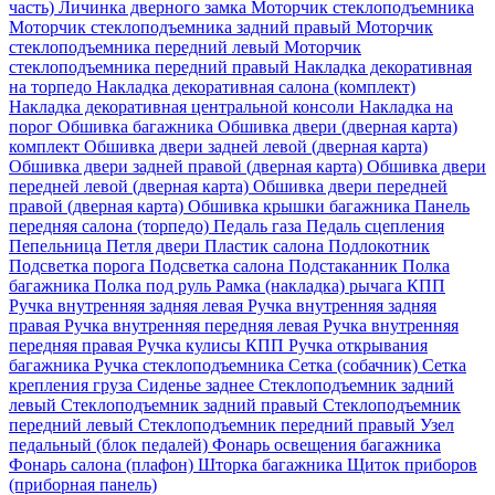
часть)
Личинка дверного замка
Моторчик стеклоподъемника
Моторчик стеклоподъемника задний правый
Моторчик
стеклоподъемника передний левый
Моторчик
стеклоподъемника передний правый
Накладка декоративная
на торпедо
Накладка декоративная салона (комплект)
Накладка декоративная центральной консоли
Накладка на
порог
Обшивка багажника
Обшивка двери (дверная карта)
комплект
Обшивка двери задней левой (дверная карта)
Обшивка двери задней правой (дверная карта)
Обшивка двери
передней левой (дверная карта)
Обшивка двери передней
правой (дверная карта)
Обшивка крышки багажника
Панель
передняя салона (торпедо)
Педаль газа
Педаль сцепления
Пепельница
Петля двери
Пластик салона
Подлокотник
Подсветка порога
Подсветка салона
Подстаканник
Полка
багажника
Полка под руль
Рамка (накладка) рычага КПП
Ручка внутренняя задняя левая
Ручка внутренняя задняя
правая
Ручка внутренняя передняя левая
Ручка внутренняя
передняя правая
Ручка кулисы КПП
Ручка открывания
багажника
Ручка стеклоподъемника
Сетка (собачник)
Сетка
крепления груза
Сиденье заднее
Стеклоподъемник задний
левый
Стеклоподъемник задний правый
Стеклоподъемник
передний левый
Стеклоподъемник передний правый
Узел
педальный (блок педалей)
Фонарь освещения багажника
Фонарь салона (плафон)
Шторка багажника
Щиток приборов
(приборная панель)