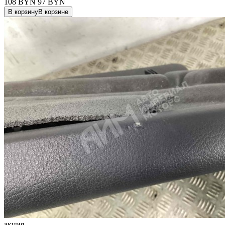
108 BYN
97
BYN
В корзину
В корзине
акция