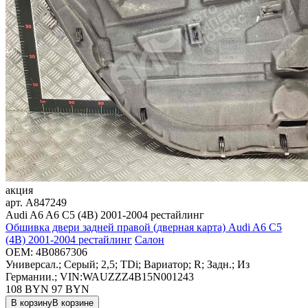
акция
арт.
A847249
Audi A6 A6 C5 (4B) 2001-2004 рестайлинг
Обшивка двери задней правой (дверная карта) Audi A6 C5
(4B) 2001-2004 рестайлинг
Салон
OEM:
4B0867306
Универсал.; Серый; 2,5; TDi; Вариатор; R; Задн.; Из
Германии.; VIN:WAUZZZ4B15N001243
108 BYN
97
BYN
В корзину
В корзине