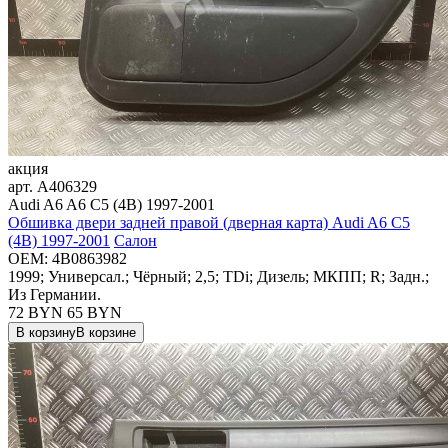
акция
арт.
A406329
Audi A6 A6 C5 (4B) 1997-2001
Обшивка двери задней правой (дверная карта) Audi A6 C5
(4B) 1997-2001
Салон
OEM:
4B0863982
1999; Универсал.; Чёрный; 2,5; TDi; Дизель; МКПП; R; Задн.;
Из Германии.
72 BYN
65
BYN
В корзину
В корзине