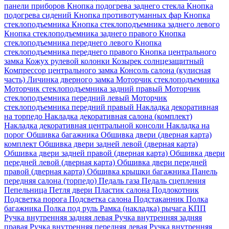
панели приборов
Кнопка подогрева заднего стекла
Кнопка
подогрева сидений
Кнопка противотуманных фар
Кнопка
стеклоподъемника
Кнопка стеклоподъемника заднего левого
Кнопка стеклоподъемника заднего правого
Кнопка
стеклоподъемника переднего левого
Кнопка
стеклоподъемника переднего правого
Кнопка центрального
замка
Кожух рулевой колонки
Козырек солнцезащитный
Компрессор центрального замка
Консоль салона (кулисная
часть)
Личинка дверного замка
Моторчик стеклоподъемника
Моторчик стеклоподъемника задний правый
Моторчик
стеклоподъемника передний левый
Моторчик
стеклоподъемника передний правый
Накладка декоративная
на торпедо
Накладка декоративная салона (комплект)
Накладка декоративная центральной консоли
Накладка на
порог
Обшивка багажника
Обшивка двери (дверная карта)
комплект
Обшивка двери задней левой (дверная карта)
Обшивка двери задней правой (дверная карта)
Обшивка двери
передней левой (дверная карта)
Обшивка двери передней
правой (дверная карта)
Обшивка крышки багажника
Панель
передняя салона (торпедо)
Педаль газа
Педаль сцепления
Пепельница
Петля двери
Пластик салона
Подлокотник
Подсветка порога
Подсветка салона
Подстаканник
Полка
багажника
Полка под руль
Рамка (накладка) рычага КПП
Ручка внутренняя задняя левая
Ручка внутренняя задняя
правая
Ручка внутренняя передняя левая
Ручка внутренняя