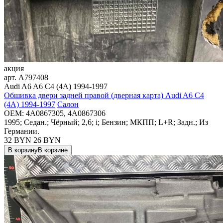
акция
арт.
A797408
Audi A6 A6 C4 (4A) 1994-1997
Обшивка двери задней правой (дверная карта) Audi A6 C4
(4A) 1994-1997
Салон
OEM:
4A0867305, 4A0867306
1995; Седан.; Чёрный; 2,6; i; Бензин; МКПП; L+R; Задн.; Из
Германии.
32 BYN
26
BYN
В корзину
В корзине