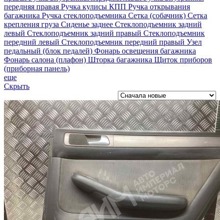
передняя правая
Ручка кулисы КПП
Ручка открывания
багажника
Ручка стеклоподъемника
Сетка (собачник)
Сетка
крепления груза
Сиденье заднее
Стеклоподъемник задний
левый
Стеклоподъемник задний правый
Стеклоподъемник
передний левый
Стеклоподъемник передний правый
Узел
педальный (блок педалей)
Фонарь освещения багажника
Фонарь салона (плафон)
Шторка багажника
Щиток приборов
(приборная панель)
еще
Скрыть