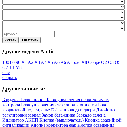
Искать
Очистить
Другие модели Audi:
100
80
90
A1
A2
A3
A4
A5
A6
A6 Allroad
A8
Coupe
Q2
Q3
Q5
Q7
TT
V8
еще
Скрыть
Другие запчасти:
Бардачок
Блок кнопок
Блок управления печки/климат-
контроля
Блок управления стеклоподъемниками
Бокс
выдвижной под сиденье
Гофра проводки двери
Джойстик
регулировки зеркал
Замок багажника
Зеркало салона
Индикатор АКПП
Кнопка (выключатель)
Кнопка аварийной
сигнализации
Кнопка корректора фар
Кнопка освещения