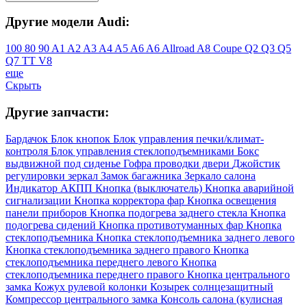
Другие модели Audi:
100
80
90
A1
A2
A3
A4
A5
A6
A6 Allroad
A8
Coupe
Q2
Q3
Q5
Q7
TT
V8
еще
Скрыть
Другие запчасти:
Бардачок
Блок кнопок
Блок управления печки/климат-
контроля
Блок управления стеклоподъемниками
Бокс
выдвижной под сиденье
Гофра проводки двери
Джойстик
регулировки зеркал
Замок багажника
Зеркало салона
Индикатор АКПП
Кнопка (выключатель)
Кнопка аварийной
сигнализации
Кнопка корректора фар
Кнопка освещения
панели приборов
Кнопка подогрева заднего стекла
Кнопка
подогрева сидений
Кнопка противотуманных фар
Кнопка
стеклоподъемника
Кнопка стеклоподъемника заднего левого
Кнопка стеклоподъемника заднего правого
Кнопка
стеклоподъемника переднего левого
Кнопка
стеклоподъемника переднего правого
Кнопка центрального
замка
Кожух рулевой колонки
Козырек солнцезащитный
Компрессор центрального замка
Консоль салона (кулисная