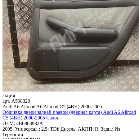
акция
арт.
A508320
Audi A6 Allroad A6 Allroad C5 (4BH) 2000-2005
Обшивка двери задней правой (дверная карта) Audi A6 Allroad
C5 (4BH) 2000-2005
Салон
OEM:
4B0863982A
2005; Универсал.; 2,5; TDi; Дизель; АКПП; R; Задн.; Из
Германии.