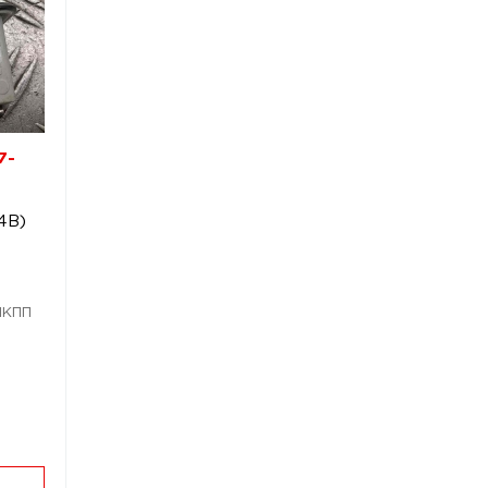
7-
4B)
 МКПП