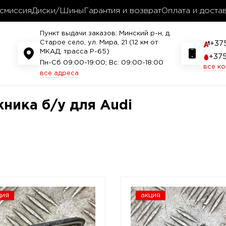
смиссия
Диски/Шины
Гарантия и возврат
Оплата и доста
Пункт выдачи заказов: Минский р-н, д.
Старое село, ул. Мира, 21 (12 км от
+37
МКАД, трасса P-65)
+37
Пн-Сб 09:00-19:00; Вс: 09:00-18:00
все к
все адреса
ника б/у для Audi
ция
акция