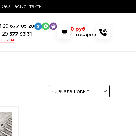
вка
О нас
Контакты
5 29
677 05 20
0
руб
5 29
577 93 31
0
товаров
онтакты
Сначала новые