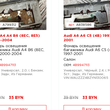
.
A799312
арт.
A838586
 A4 A4 B6 (8EC, 8E5)
Audi A6 A6 C5 (4B) 199
-2004
2001
рь освещения
Фонарь освещения
жника Audi A4 B6 (8EC,
багажника Audi A6 C5 (
 2000-2004
1997-2001
н
Салон
4B9947113
OEM:
4B9947113
Универсал.; 2,0; i; Бензин;
Универсал.; Чёрный; 2,4; i;
 Задн.; Из Германии.
5ст.; Задн.; Из Германии.;
VIN:WAUZZZ4BZYN130065
YN
35
BYN
39 BYN
33
BYN
В корзину
В корзину