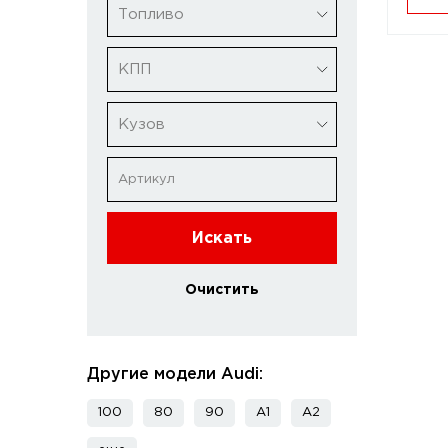
Топливо
КПП
Кузов
Искать
Очистить
Другие модели Audi:
100
80
90
A1
A2