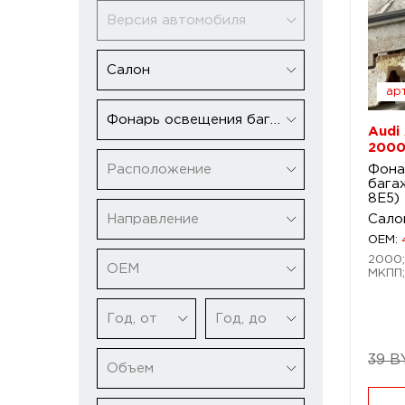
Версия автомобиля
Салон
арт
Фонарь освещения багажника
Audi
2000
Расположение
Фона
бага
8E5)
Направление
Сало
OEM:
2000; 
ОЕМ
МКПП;
Год, от
Год, до
39 B
Объем