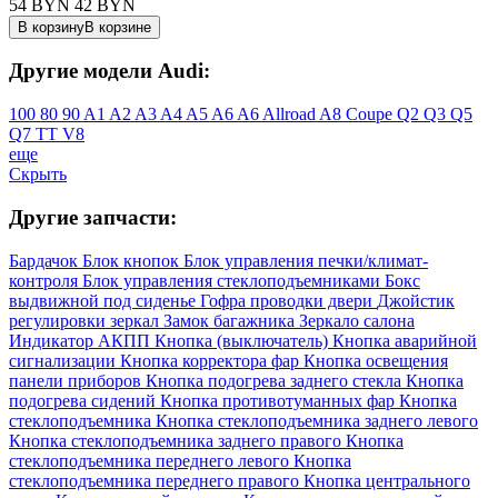
54 BYN
42
BYN
В корзину
В корзине
Другие модели Audi:
100
80
90
A1
A2
A3
A4
A5
A6
A6 Allroad
A8
Coupe
Q2
Q3
Q5
Q7
TT
V8
еще
Скрыть
Другие запчасти:
Бардачок
Блок кнопок
Блок управления печки/климат-
контроля
Блок управления стеклоподъемниками
Бокс
выдвижной под сиденье
Гофра проводки двери
Джойстик
регулировки зеркал
Замок багажника
Зеркало салона
Индикатор АКПП
Кнопка (выключатель)
Кнопка аварийной
сигнализации
Кнопка корректора фар
Кнопка освещения
панели приборов
Кнопка подогрева заднего стекла
Кнопка
подогрева сидений
Кнопка противотуманных фар
Кнопка
стеклоподъемника
Кнопка стеклоподъемника заднего левого
Кнопка стеклоподъемника заднего правого
Кнопка
стеклоподъемника переднего левого
Кнопка
стеклоподъемника переднего правого
Кнопка центрального