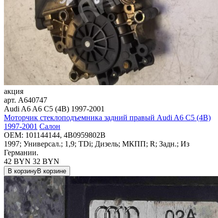
акция
арт.
A640747
Audi A6 A6 C5 (4B) 1997-2001
Моторчик стеклоподъемника задний правый Audi A6 C5 (4B)
1997-2001
Салон
OEM:
101144144, 4B0959802B
1997; Универсал.; 1,9; TDi; Дизель; МКПП; R; Задн.; Из
Германии.
42 BYN
32
BYN
В корзину
В корзине