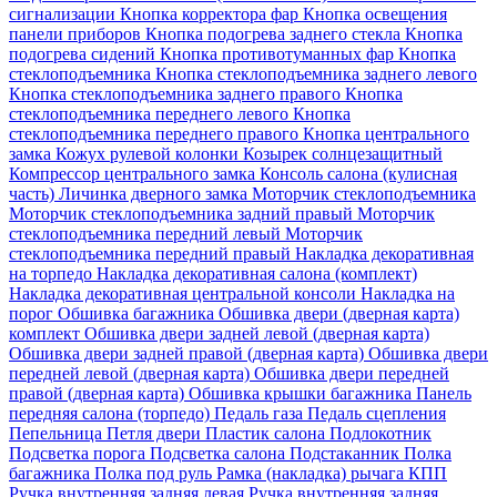
сигнализации
Кнопка корректора фар
Кнопка освещения
панели приборов
Кнопка подогрева заднего стекла
Кнопка
подогрева сидений
Кнопка противотуманных фар
Кнопка
стеклоподъемника
Кнопка стеклоподъемника заднего левого
Кнопка стеклоподъемника заднего правого
Кнопка
стеклоподъемника переднего левого
Кнопка
стеклоподъемника переднего правого
Кнопка центрального
замка
Кожух рулевой колонки
Козырек солнцезащитный
Компрессор центрального замка
Консоль салона (кулисная
часть)
Личинка дверного замка
Моторчик стеклоподъемника
Моторчик стеклоподъемника задний правый
Моторчик
стеклоподъемника передний левый
Моторчик
стеклоподъемника передний правый
Накладка декоративная
на торпедо
Накладка декоративная салона (комплект)
Накладка декоративная центральной консоли
Накладка на
порог
Обшивка багажника
Обшивка двери (дверная карта)
комплект
Обшивка двери задней левой (дверная карта)
Обшивка двери задней правой (дверная карта)
Обшивка двери
передней левой (дверная карта)
Обшивка двери передней
правой (дверная карта)
Обшивка крышки багажника
Панель
передняя салона (торпедо)
Педаль газа
Педаль сцепления
Пепельница
Петля двери
Пластик салона
Подлокотник
Подсветка порога
Подсветка салона
Подстаканник
Полка
багажника
Полка под руль
Рамка (накладка) рычага КПП
Ручка внутренняя задняя левая
Ручка внутренняя задняя