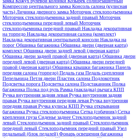
замка
Кожух рулевой колонки
Козырек солнцезащитный
Компрессор центрального замка
Консоль салона (кулисная
часть)
Личинка дверного замка
Моторчик стеклоподъемника
Моторчик стеклоподъемника задний правый
Моторчик
стеклоподъемника передний левый
Моторчик
стеклоподъемника передний правый
Накладка декоративная
на торпедо
Накладка декоративная салона (комплект)
Накладка декоративная центральной консоли
Накладка на
порог
Обшивка багажника
Обшивка двери (дверная карта)
комплект
Обшивка двери задней левой (дверная карта)
Обшивка двери задней правой (дверная карта)
Обшивка двери
передней левой (дверная карта)
Обшивка двери передней
правой (дверная карта)
Обшивка крышки багажника
Панель
передняя салона (торпедо)
Педаль газа
Педаль сцепления
Пепельница
Петля двери
Пластик салона
Подлокотник
Подсветка порога
Подсветка салона
Подстаканник
Полка
багажника
Полка под руль
Рамка (накладка) рычага КПП
Ручка внутренняя задняя левая
Ручка внутренняя задняя
правая
Ручка внутренняя передняя левая
Ручка внутренняя
передняя правая
Ручка кулисы КПП
Ручка открывания
багажника
Ручка стеклоподъемника
Сетка (собачник)
Сетка
крепления груза
Сиденье заднее
Стеклоподъемник задний
левый
Стеклоподъемник задний правый
Стеклоподъемник
передний левый
Стеклоподъемник передний правый
Узел
педальный (блок педалей)
Фонарь освещения багажника