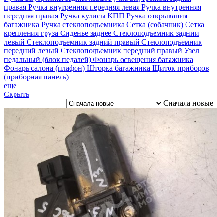
правая
Ручка внутренняя передняя левая
Ручка внутренняя
передняя правая
Ручка кулисы КПП
Ручка открывания
багажника
Ручка стеклоподъемника
Сетка (собачник)
Сетка
крепления груза
Сиденье заднее
Стеклоподъемник задний
левый
Стеклоподъемник задний правый
Стеклоподъемник
передний левый
Стеклоподъемник передний правый
Узел
педальный (блок педалей)
Фонарь освещения багажника
Фонарь салона (плафон)
Шторка багажника
Щиток приборов
(приборная панель)
еще
Скрыть
Сначала новые