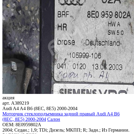
акция
арт.
A389219
Audi A4 A4 B6 (8EC, 8E5) 2000-2004
Моторчик стеклоподъемника задний правый Audi A4 B6
(8EC, 8E5) 2000-2004
Салон
OEM:
8E0959802A
2004; Седан.; 1,9; TDi; Дизель; МКПП; R; Задн.; Из Германии.