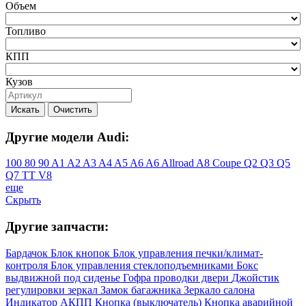
Объем
Топливо
КПП
Кузов
Искать
Очистить
Другие модели Audi:
100
80
90
A1
A2
A3
A4
A5
A6
A6 Allroad
A8
Coupe
Q2
Q3
Q5
Q7
TT
V8
еще
Скрыть
Другие запчасти:
Бардачок
Блок кнопок
Блок управления печки/климат-
контроля
Блок управления стеклоподъемниками
Бокс
выдвижной под сиденье
Гофра проводки двери
Джойстик
регулировки зеркал
Замок багажника
Зеркало салона
Индикатор АКПП
Кнопка (выключатель)
Кнопка аварийной