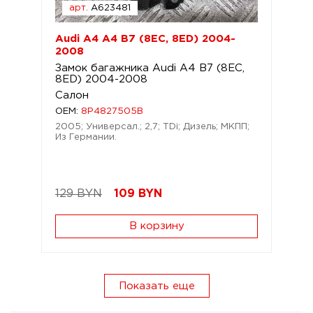
арт.
A623481
Audi A4 A4 B7 (8EC, 8ED) 2004-
2008
Замок багажника Audi A4 B7 (8EC,
8ED) 2004-2008
Салон
OEM:
8P4827505B
2005; Универсал.; 2,7; TDi; Дизель; МКПП;
Из Германии.
129 BYN
109
BYN
В корзину
Показать еще