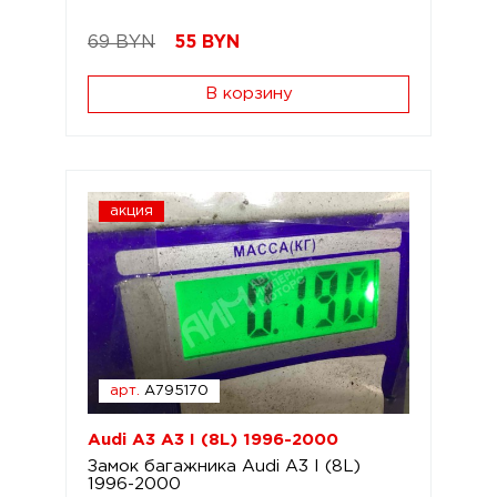
69 BYN
55
BYN
В корзину
акция
арт.
A795170
Audi A3 A3 I (8L) 1996-2000
Замок багажника Audi A3 I (8L)
1996-2000