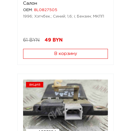
Салон
OEM:
8L0827505
1996; Хэтчбек.; Синий; 1,6; i; Бензин; МКПП
61 BYN
49
BYN
В корзину
акция