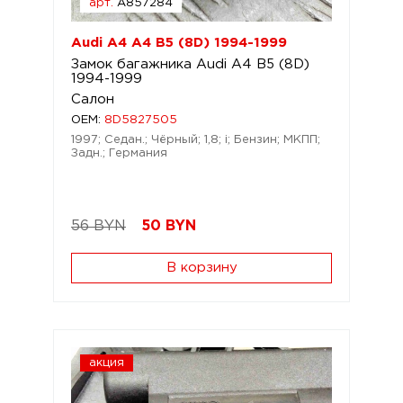
арт.
A857284
Audi A4 A4 B5 (8D) 1994-1999
Замок багажника Audi A4 B5 (8D)
1994-1999
Салон
OEM:
8D5827505
1997; Седан.; Чёрный; 1,8; i; Бензин; МКПП;
Задн.; Германия
56 BYN
50
BYN
В корзину
акция