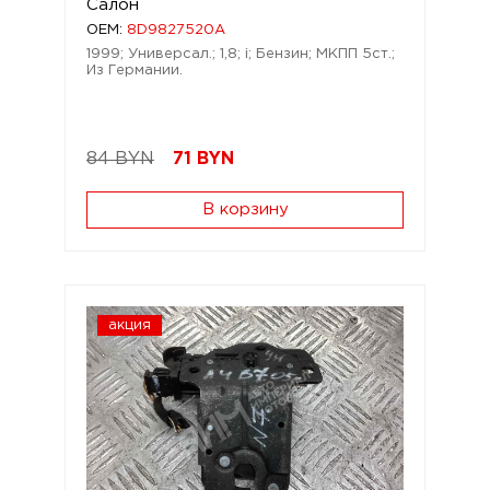
Салон
OEM:
8D9827520A
1999; Универсал.; 1,8; i; Бензин; МКПП 5ст.;
Из Германии.
84 BYN
71
BYN
В корзину
акция