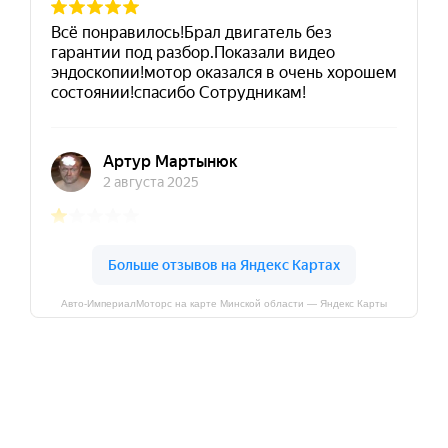
Авто-ИмпериалМоторс на карте Минской области — Яндекс Карты