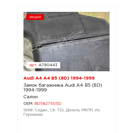
акция
арт.
A790443
Audi A4 A4 B5 (8D) 1994-1999
Замок багажника Audi A4 B5 (8D)
1994-1999
Салон
OEM:
8D5827505D
1998; Седан.; 1,9; TDi; Дизель; МКПП; Из
Германии.