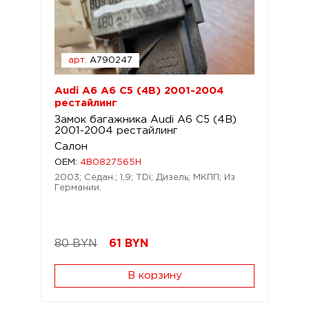
арт.
A790247
Audi A6 A6 C5 (4B) 2001-2004
рестайлинг
Замок багажника Audi A6 C5 (4B)
2001-2004 рестайлинг
Салон
OEM:
4B0827565H
2003; Седан.; 1,9; TDi; Дизель; МКПП; Из
Германии.
80 BYN
61
BYN
В корзину