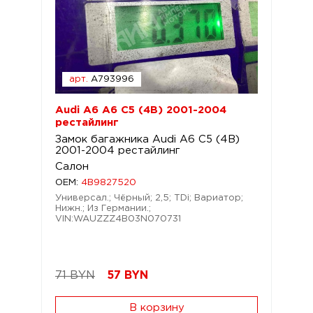
арт.
A793996
Audi A6 A6 C5 (4B) 2001-2004
рестайлинг
Замок багажника Audi A6 C5 (4B)
2001-2004 рестайлинг
Салон
OEM:
4B9827520
Универсал.; Чёрный; 2,5; TDi; Вариатор;
Нижн.; Из Германии.;
VIN:WAUZZZ4B03N070731
71 BYN
57
BYN
В корзину