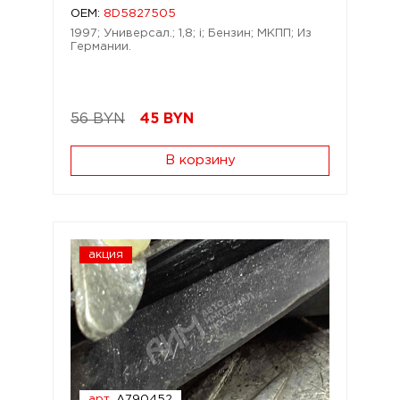
OEM:
8D5827505
1997; Универсал.; 1,8; i; Бензин; МКПП; Из
Германии.
56 BYN
45
BYN
В корзину
акция
арт.
A790452