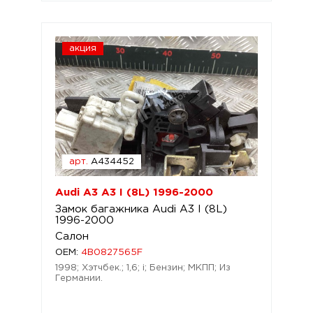
акция
арт.
A434452
Audi A3 A3 I (8L) 1996-2000
Замок багажника Audi A3 I (8L)
1996-2000
Салон
OEM:
4B0827565F
1998; Хэтчбек.; 1,6; i; Бензин; МКПП; Из
Германии.