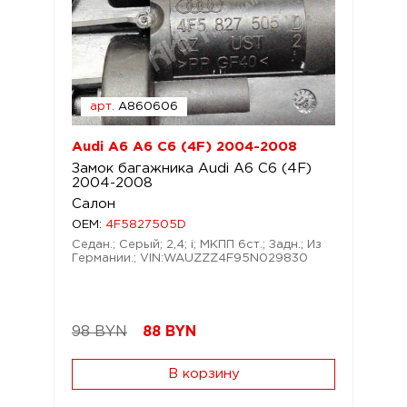
арт.
A860606
Audi A6 A6 C6 (4F) 2004-2008
Замок багажника Audi A6 C6 (4F)
2004-2008
Салон
OEM:
4F5827505D
Седан.; Серый; 2,4; i; МКПП 6ст.; Задн.; Из
Германии.; VIN:WAUZZZ4F95N029830
98 BYN
88
BYN
В корзину