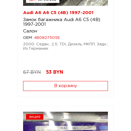
Audi A6 A6 C5 (4B) 1997-2001
Замок багажника Audi A6 C5 (4B)
1997-2001
Салон
OEM:
4B0827505E
2000; Седан.; 2,5; TDi; Дизель; МКПП; Задн.;
Из Германии.
67 BYN
53
BYN
В корзину
акция