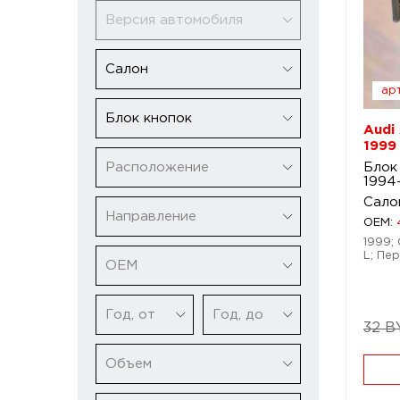
Версия автомобиля
Салон
арт
Блок кнопок
Audi
1999
Расположение
Блок
1994
Сало
Направление
OEM:
1999; 
L; Пер
ОЕМ
Год, от
Год, до
32 B
Объем