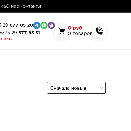
вка
О нас
Контакты
5 29
677 05 20
0
руб
+375 29
577 93 31
0
товаров
онтакты
Сначала новые