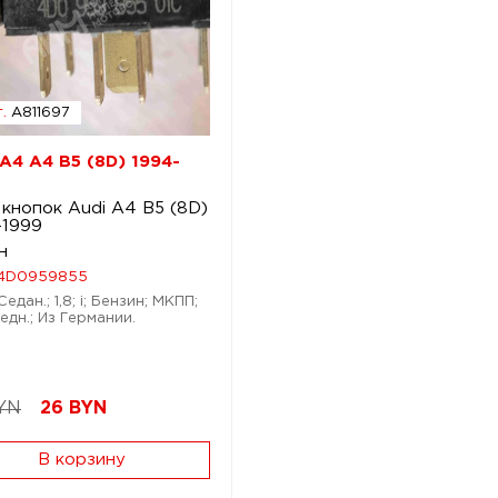
.
A811697
 A4 A4 B5 (8D) 1994-
 кнопок Audi A4 B5 (8D)
-1999
н
4D0959855
Седан.; 1,8; i; Бензин; МКПП;
едн.; Из Германии.
YN
26
BYN
В корзину