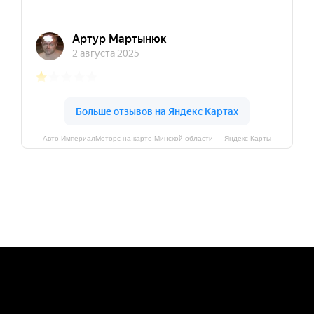
Авто-ИмпериалМоторс на карте Минской области — Яндекс Карты