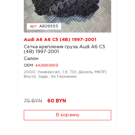
арт.
A829555
Audi A6 A6 C5 (4B) 1997-2001
Сетка крепления груза Audi A6 C5
(4B) 1997-2001
Салон
OEM:
4A9861869
2000; Универсал.; 1,9; TDi; Дизель; МКПП;
Внутр. Задн.; Из Германии.
75 BYN
60
BYN
В корзину