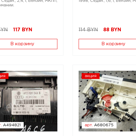
Седан.; 2,4; i; Бензин; МКПП;
1998; Седан.; 1,6; i; Бензин;
рмании.
BYN
117
BYN
114 BYN
88
BYN
В корзину
В корзину
ция
акция
.
A494821
арт.
A680675