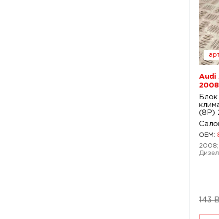
арт
Audi 
2008
Блок
клима
(8P)
Сало
OEM:
2008; 
Дизел
143 