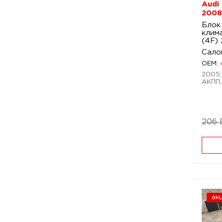
Audi
2008
Блок
клим
(4F)
Сало
OEM:
2005; 
АКПП;
206
ак