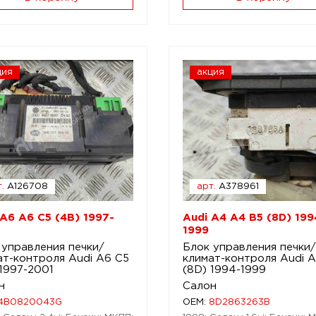
ция
акция
.
A126708
арт.
A378961
 A6 A6 C5 (4B) 1997-
Audi A4 A4 B5 (8D) 199
1999
 управления печки/
Блок управления печки/
ат-контроля Audi A6 C5
климат-контроля Audi 
 1997-2001
(8D) 1994-1999
н
Салон
4B0820043G
OEM:
8D2863263B