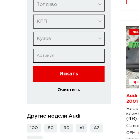
Топливо
КПП
ак
Кузов
Искать
арт
Очистить
Audi
2001
Блок
клим
Другие модели Audi:
(4B)
Сало
100
80
90
A1
A2
OEM: