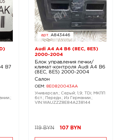
арт.
A843446
D)
Audi A4 A4 B6 (8EC, 8E5)
2000-2004
Блок управления печки/
A4 B7
климат-контроля Audi A4 B6
(8EC, 8E5) 2000-2004
Салон
OEM:
8E0820043AA
Универсал.; Серый; 1,9; TDi; МКПП
ании.;
6ст.; Передн.; Из Германии.;
VIN:WAUZZZ8E84A238144
119 BYN
107
BYN