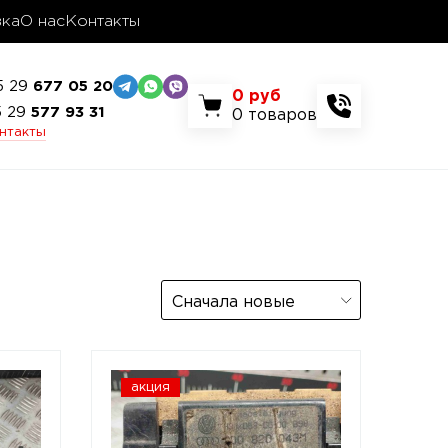
вка
О нас
Контакты
5 29
677 05 20
0
руб
5 29
577 93 31
0
товаров
онтакты
Сначала новые
акция