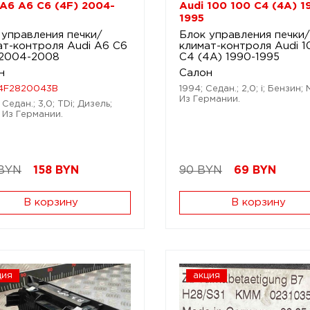
 A6 A6 C6 (4F) 2004-
Audi 100 100 C4 (4A) 1
1995
 управления печки/
Блок управления печки/
ат-контроля Audi A6 C6
климат-контроля Audi 1
 2004-2008
C4 (4A) 1990-1995
н
Салон
4F2820043B
1994; Седан.; 2,0; i; Бензин;
Из Германии.
Седан.; 3,0; TDi; Дизель;
 Из Германии.
 BYN
158
BYN
90 BYN
69
BYN
В корзину
В корзину
ция
акция