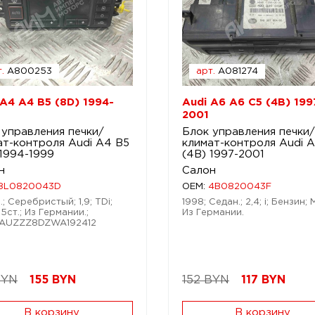
.
A800253
арт.
A081274
 A4 A4 B5 (8D) 1994-
Audi A6 A6 C5 (4B) 199
2001
 управления печки/
Блок управления печки/
ат-контроля Audi A4 B5
климат-контроля Audi 
 1994-1999
(4B) 1997-2001
н
Салон
8L0820043D
OEM:
4B0820043F
; Серебристый; 1,9; TDi;
1998; Седан.; 2,4; i; Бензин;
5ст.; Из Германии.;
Из Германии.
WAUZZZ8DZWA192412
BYN
155
BYN
152 BYN
117
BYN
В корзину
В корзину