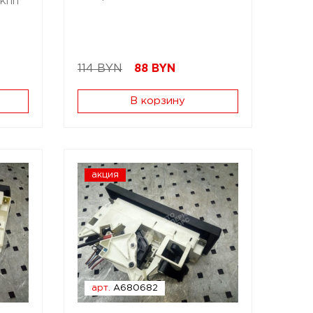
 МКПП
114 BYN
88
BYN
В корзину
акция
арт.
A680682