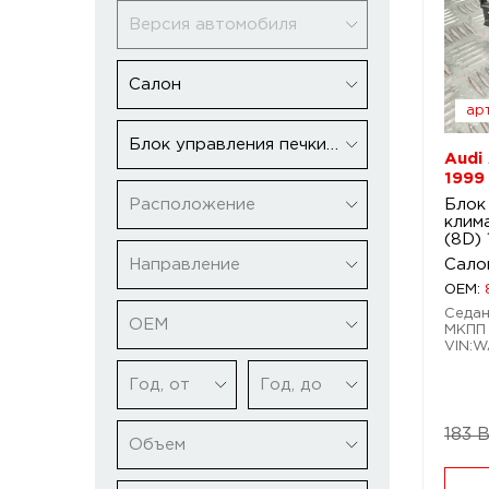
Версия автомобиля
Салон
арт
Блок управления печки/климат-контроля
Audi
1999
Расположение
Блок
клим
(8D)
Направление
Сало
OEM:
Седан.
ОЕМ
МКПП 
VIN:
Год, от
Год, до
183 
Объем