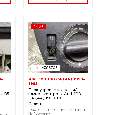
акция
арт.
A386706
4-
Audi 100 100 C4 (4A) 1990-
1995
Блок управления печки/
A4 B5
климат-контроля Audi 100
C4 (4A) 1990-1995
Салон
1993; Седан.; 2,0; i; Бензин; МКПП;
Из Германии.