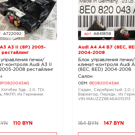
.
A722092
арт.
A841858
A3 A3 II (8P) 2005-
Audi A4 A4 B7 (8EC, 8E
 рестайлинг
2004-2008
 управления печки/
Блок управления печки/
т-контроля Audi A3 II
климат-контроля Audi 
 2005-2008 рестайлинг
(8EC, 8ED) 2004-2008
н
Салон
8P0820043AG
OEM:
8E0820043AK
Хэтчбек 5дв.; 2,0; TDi;
Седан.; Серебристый; 2,0; i;
ь; МКПП; Из Германии.
Вариатор; Передн.; Из Герм
VIN:WAUZZZ8E46A015313
BYN
110
BYN
164 BYN
147
BYN