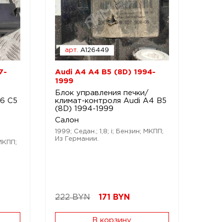
арт.
A126449
7-
Audi A4 A4 B5 (8D) 1994-
1999
Блок управления печки/
A6 C5
климат-контроля Audi A4 B5
(8D) 1994-1999
Салон
1999; Седан.; 1,8; i; Бензин; МКПП;
Из Германии.
 МКПП;
222 BYN
171
BYN
В корзину