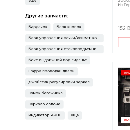
еще
2000; 
Из Ге
Другие запчасти:
Бардачок
Блок кнопок
152 
Блок управления печки/климат-контроля
Блок управления стеклоподъемниками
Бокс выдвижной под сиденье
Гофра проводки двери
ак
Джойстик регулировки зеркал
Замок багажника
Зеркало салона
Индикатор АКПП
еще
арт