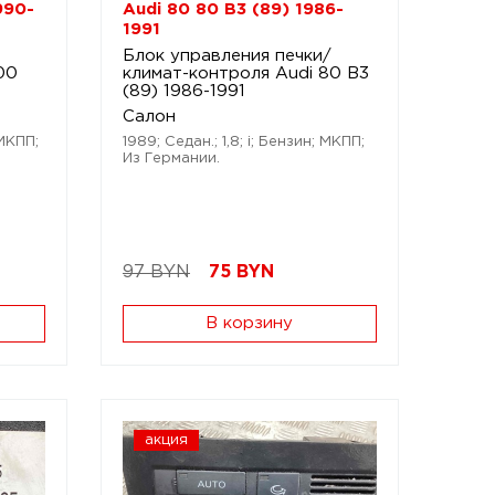
990-
Audi 80 80 B3 (89) 1986-
1991
Блок управления печки/
00
климат-контроля Audi 80 B3
(89) 1986-1991
Салон
 МКПП;
1989; Седан.; 1,8; i; Бензин; МКПП;
Из Германии.
97 BYN
75
BYN
В корзину
акция