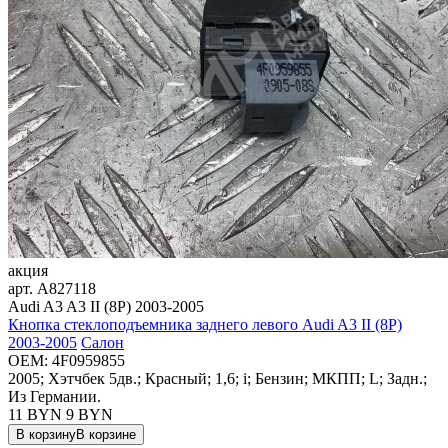
акция
арт.
A827118
Audi A3 A3 II (8P) 2003-2005
Кнопка стеклоподъемника заднего левого Audi A3 II (8P)
2003-2005
Салон
OEM:
4F0959855
2005; Хэтчбек 5дв.; Красный; 1,6; i; Бензин; МКПП; L; Задн.;
Из Германии.
11 BYN
9
BYN
В корзину
В корзине