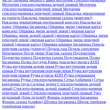
часть)
Личинка дверного замка
Моторчик стеклоподъемника
Моторчик стеклоподъемника задний правый
Моторчик
стеклоподъемника передний левый
Моторчик
стеклоподъемника передний правый
Накладка декоративная
на торпедо
Накладка декоративная салона (комплект)
Накладка декоративная центральной консоли
Накладка на
порог
Обшивка багажника
Обшивка двери (дверная карта)
комплект
Обшивка двери задней левой (дверная карта)
Обшивка двери задней правой (дверная карта)
Обшивка двери
передней левой (дверная карта)
Обшивка двери передней
правой (дверная карта)
Обшивка крышки багажника
Панель
передняя салона (торпедо)
Педаль газа
Педаль сцепления
Пепельница
Петля двери
Пластик салона
Подлокотник
Подсветка порога
Подсветка салона
Подстаканник
Полка
багажника
Полка под руль
Рамка (накладка) рычага КПП
Ручка внутренняя задняя левая
Ручка внутренняя задняя
правая
Ручка внутренняя передняя левая
Ручка внутренняя
передняя правая
Ручка кулисы КПП
Ручка открывания
багажника
Ручка стеклоподъемника
Сетка (собачник)
Сетка
крепления груза
Сиденье заднее
Стеклоподъемник задний
левый
Стеклоподъемник задний правый
Стеклоподъемник
передний левый
Стеклоподъемник передний правый
Узел
педальный (блок педалей)
Фонарь освещения багажника
Фонарь салона (плафон)
Шторка багажника
Щиток приборов
(приборная панель)