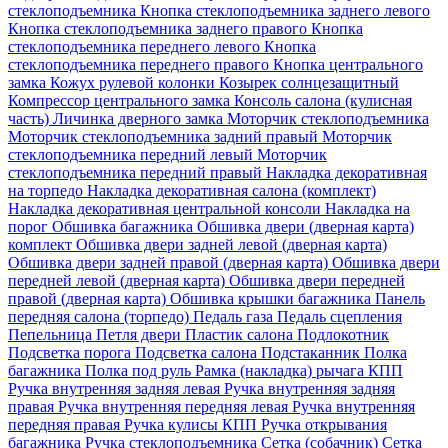
стеклоподъемника
Кнопка стеклоподъемника заднего левого
Кнопка стеклоподъемника заднего правого
Кнопка
стеклоподъемника переднего левого
Кнопка
стеклоподъемника переднего правого
Кнопка центрального
замка
Кожух рулевой колонки
Козырек солнцезащитный
Компрессор центрального замка
Консоль салона (кулисная
часть)
Личинка дверного замка
Моторчик стеклоподъемника
Моторчик стеклоподъемника задний правый
Моторчик
стеклоподъемника передний левый
Моторчик
стеклоподъемника передний правый
Накладка декоративная
на торпедо
Накладка декоративная салона (комплект)
Накладка декоративная центральной консоли
Накладка на
порог
Обшивка багажника
Обшивка двери (дверная карта)
комплект
Обшивка двери задней левой (дверная карта)
Обшивка двери задней правой (дверная карта)
Обшивка двери
передней левой (дверная карта)
Обшивка двери передней
правой (дверная карта)
Обшивка крышки багажника
Панель
передняя салона (торпедо)
Педаль газа
Педаль сцепления
Пепельница
Петля двери
Пластик салона
Подлокотник
Подсветка порога
Подсветка салона
Подстаканник
Полка
багажника
Полка под руль
Рамка (накладка) рычага КПП
Ручка внутренняя задняя левая
Ручка внутренняя задняя
правая
Ручка внутренняя передняя левая
Ручка внутренняя
передняя правая
Ручка кулисы КПП
Ручка открывания
багажника
Ручка стеклоподъемника
Сетка (собачник)
Сетка