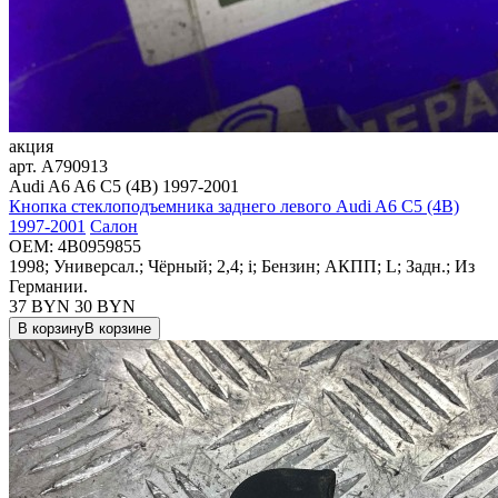
акция
арт.
A790913
Audi A6 A6 C5 (4B) 1997-2001
Кнопка стеклоподъемника заднего левого Audi A6 C5 (4B)
1997-2001
Салон
OEM:
4B0959855
1998; Универсал.; Чёрный; 2,4; i; Бензин; АКПП; L; Задн.; Из
Германии.
37 BYN
30
BYN
В корзину
В корзине