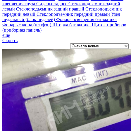
крепления груза
Сиденье заднее
Стеклоподъемник задний
левый
Стеклоподъемник задний правый
Стеклоподъемник
передний левый
Стеклоподъемник передний правый
Узел
педальный (блок педалей)
Фонарь освещения багажника
Фонарь салона (плафон)
Шторка багажника
Щиток приборов
(приборная панель)
еще
Скрыть