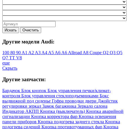
Искать
Очистить
Другие модели Audi:
100
80
90
A1
A2
A3
A4
A5
A6
A6 Allroad
A8
Coupe
Q2
Q3
Q5
Q7
TT
V8
еще
Скрыть
Другие запчасти:
Бардачок
Блок кнопок
Блок управления печки/климат-
контроля
Блок управления стеклоподъемниками
Бокс
выдвижной под сиденье
Гофра проводки двери
Джойстик
регулировки зеркал
Замок багажника
Зеркало салона
Индикатор АКПП
Кнопка (выключатель)
Кнопка аварийной
сигнализации
Кнопка корректора фар
Кнопка освещения
панели приборов
Кнопка подогрева заднего стекла
Кнопка
подогрева сидений
Кнопка противотуманных фар
Кнопка