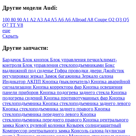
Другие модели Audi:
100
80
90
A1
A2
A3
A4
A5
A6
A6 Allroad
A8
Coupe
Q2
Q3
Q5
Q7
TT
V8
еще
Скрыть
Другие запчасти:
Бардачок
Блок кнопок
Блок управления печки/климат-
контроля
Блок управления стеклоподъемниками
Бокс
выдвижной под сиденье
Гофра проводки двери
Джойстик
регулировки зеркал
Замок багажника
Зеркало салона
Индикатор АКПП
Кнопка (выключатель)
Кнопка аварийной
сигнализации
Кнопка корректора фар
Кнопка освещения
панели приборов
Кнопка подогрева заднего стекла
Кнопка
подогрева сидений
Кнопка противотуманных фар
Кнопка
стеклоподъемника
Кнопка стеклоподъемника заднего левого
Кнопка стеклоподъемника заднего правого
Кнопка
стеклоподъемника переднего левого
Кнопка
стеклоподъемника переднего правого
Кнопка центрального
замка
Кожух рулевой колонки
Козырек солнцезащитный
Компрессор центрального замка
Консоль салона (кулисная