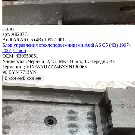
акция
арт.
A820771
Audi A6 A6 C5 (4B) 1997-2001
Блок управления стеклоподъемниками Audi A6 C5 (4B) 1997-
2001
Салон
OEM:
4B0959851
Универсал.; Чёрный; 2,4; i; МКПП 5ст.; L; Передн.; Из
Германии.; VIN:WAUZZZ4BZYN130065
96 BYN
77
BYN
В корзину
В корзине