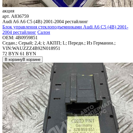
акция
арт.
A836759
Audi A6 A6 C5 (4B) 2001-2004 рестайлинг
Блок управления стеклоподъемниками Audi A6 C5 (4B) 2001-
2004 рестайлинг
Салон
OEM:
4B0959851
Седан.; Серый; 2,4; i; АКПП; L; Передн.; Из Германии.;
VIN:WAUZZZ4B92N018951
72 BYN
61
BYN
В корзину
В корзине