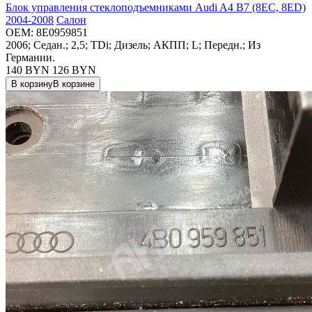
Блок управления стеклоподъемниками Audi A4 B7 (8EC, 8ED)
2004-2008
Салон
OEM:
8E0959851
2006; Седан.; 2,5; TDi; Дизель; АКПП; L; Передн.; Из
Германии.
140 BYN
126
BYN
В корзину
В корзине