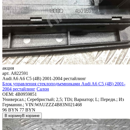
акция
арт.
A822591
Audi A6 A6 C5 (4B) 2001-2004 рестайлинг
Блок управления стеклоподъемниками Audi A6 C5 (4B) 2001-
2004 рестайлинг
Салон
OEM:
4B0959851
Универсал.; Серебристый; 2,5; TDi; Вариатор; L; Передн.; Из
Германии.; VIN:WAUZZZ4B83N021468
96 BYN
77
BYN
В корзину
В корзине