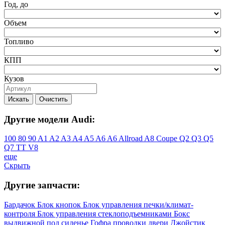
Год, до
Объем
Топливо
КПП
Кузов
Искать
Очистить
Другие модели Audi:
100
80
90
A1
A2
A3
A4
A5
A6
A6 Allroad
A8
Coupe
Q2
Q3
Q5
Q7
TT
V8
еще
Скрыть
Другие запчасти:
Бардачок
Блок кнопок
Блок управления печки/климат-
контроля
Блок управления стеклоподъемниками
Бокс
выдвижной под сиденье
Гофра проводки двери
Джойстик