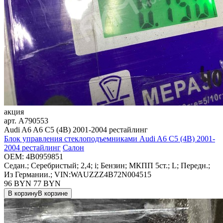
акция
арт.
A790553
Audi A6 A6 C5 (4B) 2001-2004 рестайлинг
Блок управления стеклоподъемниками Audi A6 C5 (4B) 2001-
2004 рестайлинг
Салон
OEM:
4B0959851
Седан.; Серебристый; 2,4; i; Бензин; МКПП 5ст.; L; Передн.;
Из Германии.; VIN:WAUZZZ4B72N004515
96 BYN
77
BYN
В корзину
В корзине