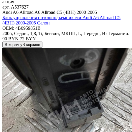
акция
арт.
A537627
Audi A6 Allroad A6 Allroad C5 (4BH) 2000-2005
Блок управления стеклоподъемниками Audi A6 Allroad C5
(4BH) 2000-2005
Салон
OEM:
4B0959851B
2005; Седан.; 1,8; Ti; Бензин; МКПП; L; Передн.; Из Германии.
90 BYN
72
BYN
В корзину
В корзине