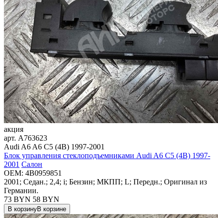
акция
арт.
A763623
Audi A6 A6 C5 (4B) 1997-2001
Блок управления стеклоподъемниками Audi A6 C5 (4B) 1997-
2001
Салон
OEM:
4B0959851
2001; Седан.; 2,4; i; Бензин; МКПП; L; Передн.; Оригинал из
Германии.
73 BYN
58
BYN
В корзину
В корзине