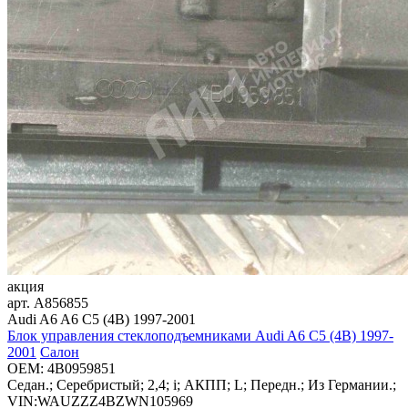
акция
арт.
A856855
Audi A6 A6 C5 (4B) 1997-2001
Блок управления стеклоподъемниками Audi A6 C5 (4B) 1997-
2001
Салон
OEM:
4B0959851
Седан.; Серебристый; 2,4; i; АКПП; L; Передн.; Из Германии.;
VIN:WAUZZZ4BZWN105969