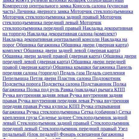
замка
Кожух рулевой колонки
Козырек солнцезащитный
Компрессор центрального замка
Консоль салона (кулисная
часть)
Личинка дверного замка
Моторчик стеклоподъемника
Моторчик стеклоподъемника задний правый
Моторчик
стеклоподъемника передний левый
Моторчик
стеклоподъемника передний правый
Накладка декоративная
на торпедо
Накладка декоративная салона (комплект)
Накладка декоративная центральной консоли
Накладка на
порог
Обшивка багажника
Обшивка двери (дверная карта)
комплект
Обшивка двери задней левой (дверная карта)
Обшивка двери задней правой (дверная карта)
Обшивка двери
передней левой (дверная карта)
Обшивка двери передней
правой (дверная карта)
Обшивка крышки багажника
Панель
передняя салона (торпедо)
Педаль газа
Педаль сцепления
Пепельница
Петля двери
Пластик салона
Подлокотник
Подсветка порога
Подсветка салона
Подстаканник
Полка
багажника
Полка под руль
Рамка (накладка) рычага КПП
Ручка внутренняя задняя левая
Ручка внутренняя задняя
правая
Ручка внутренняя передняя левая
Ручка внутренняя
передняя правая
Ручка кулисы КПП
Ручка открывания
багажника
Ручка стеклоподъемника
Сетка (собачник)
Сетка
крепления груза
Сиденье заднее
Стеклоподъемник задний
левый
Стеклоподъемник задний правый
Стеклоподъемник
передний левый
Стеклоподъемник передний правый
Узел
педальный (блок педалей)
Фонарь освещения багажника