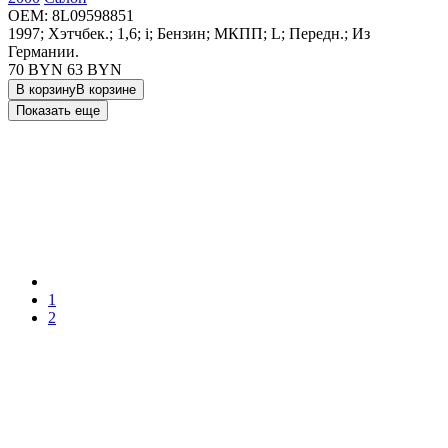
OEM:
8L09598851
1997; Хэтчбек.; 1,6; i; Бензин; МКПП; L; Передн.; Из
Германии.
70 BYN
63
BYN
В корзину
В корзине
Показать еще
1
2