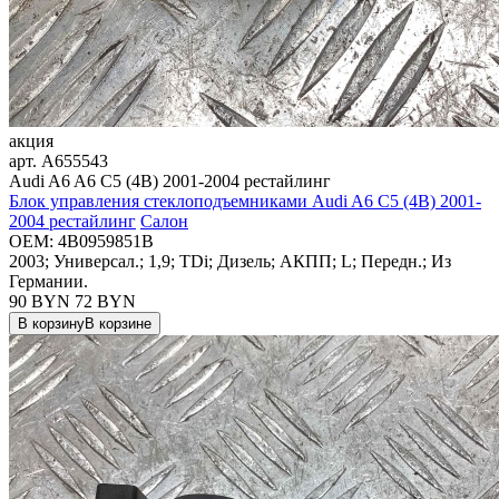
акция
арт.
A655543
Audi A6 A6 C5 (4B) 2001-2004 рестайлинг
Блок управления стеклоподъемниками Audi A6 C5 (4B) 2001-
2004 рестайлинг
Салон
OEM:
4B0959851B
2003; Универсал.; 1,9; TDi; Дизель; АКПП; L; Передн.; Из
Германии.
90 BYN
72
BYN
В корзину
В корзине