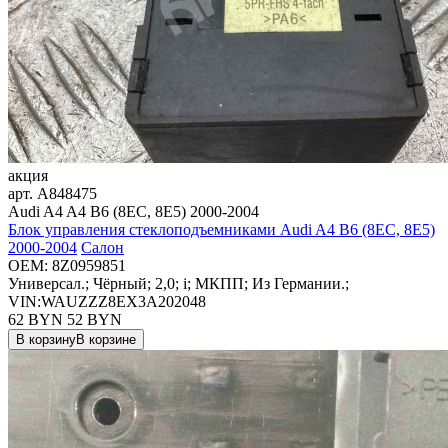
акция
арт.
A848475
Audi A4 A4 B6 (8EC, 8E5) 2000-2004
Блок управления стеклоподъемниками Audi A4 B6 (8EC, 8E5)
2000-2004
Салон
OEM:
8Z0959851
Универсал.; Чёрный; 2,0; i; МКПП; Из Германии.;
VIN:WAUZZZ8EX3A202048
62 BYN
52
BYN
В корзину
В корзине