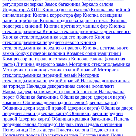
регулировки зеркал
Замок багажника
Зеркало салона
Индикатор АКПП
Кнопка (выключатель)
Кнопка аварийной
сигнализации
Кнопка корректора фар
Кнопка освещения
панели приборов
Кнопка подогрева заднего стекла
Кнопка
подогрева сидений
Кнопка противотуманных фар
Кнопка
стеклоподъемника
Кнопка стеклоподъемника заднего левого
Кнопка стеклоподъемника заднего правого
Кнопка
стеклоподъемника переднего левого
Кнопка
стеклоподъемника переднего правого
Кнопка центрального
замка
Кожух рулевой колонки
Козырек солнцезащитный
Компрессор центрального замка
Консоль салона (кулисная
часть)
Личинка дверного замка
Моторчик стеклоподъемника
Моторчик стеклоподъемника задний правый
Моторчик
стеклоподъемника передний левый
Моторчик
стеклоподъемника передний правый
Накладка декоративная
на торпедо
Накладка декоративная салона (комплект)
Накладка декоративная центральной консоли
Накладка на
порог
Обшивка багажника
Обшивка двери (дверная карта)
комплект
Обшивка двери задней левой (дверная карта)
Обшивка двери задней правой (дверная карта)
Обшивка двери
передней левой (дверная карта)
Обшивка двери передней
правой (дверная карта)
Обшивка крышки багажника
Панель
передняя салона (торпедо)
Педаль газа
Педаль сцепления
Пепельница
Петля двери
Пластик салона
Подлокотник
Подсветка порога
Подсветка салона
Подстаканник
Полка