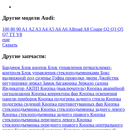
Другие модели Audi:
100
80
90
A1
A2
A3
A4
A5
A6
A6 Allroad
A8
Coupe
Q2
Q3
Q5
Q7
TT
V8
еще
Скрыть
Другие запчасти:
Бардачок
Блок кнопок
Блок управления печки/климат-
контроля
Блок управления стеклоподъемниками
Бокс
выдвижной под сиденье
Гофра проводки двери
Джойстик
регулировки зеркал
Замок багажника
Зеркало салона
Индикатор АКПП
Кнопка (выключатель)
Кнопка аварийной
сигнализации
Кнопка корректора фар
Кнопка освещения
панели приборов
Кнопка подогрева заднего стекла
Кнопка
подогрева сидений
Кнопка противотуманных фар
Кнопка
стеклоподъемника
Кнопка стеклоподъемника заднего левого
Кнопка стеклоподъемника заднего правого
Кнопка
стеклоподъемника переднего левого
Кнопка
стеклоподъемника переднего правого
Кнопка центрального