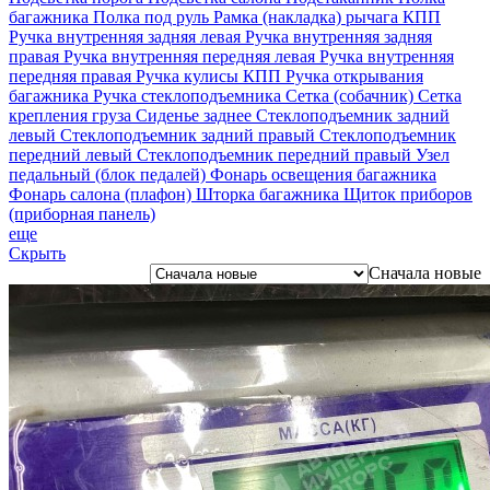
багажника
Полка под руль
Рамка (накладка) рычага КПП
Ручка внутренняя задняя левая
Ручка внутренняя задняя
правая
Ручка внутренняя передняя левая
Ручка внутренняя
передняя правая
Ручка кулисы КПП
Ручка открывания
багажника
Ручка стеклоподъемника
Сетка (собачник)
Сетка
крепления груза
Сиденье заднее
Стеклоподъемник задний
левый
Стеклоподъемник задний правый
Стеклоподъемник
передний левый
Стеклоподъемник передний правый
Узел
педальный (блок педалей)
Фонарь освещения багажника
Фонарь салона (плафон)
Шторка багажника
Щиток приборов
(приборная панель)
еще
Скрыть
Сначала новые