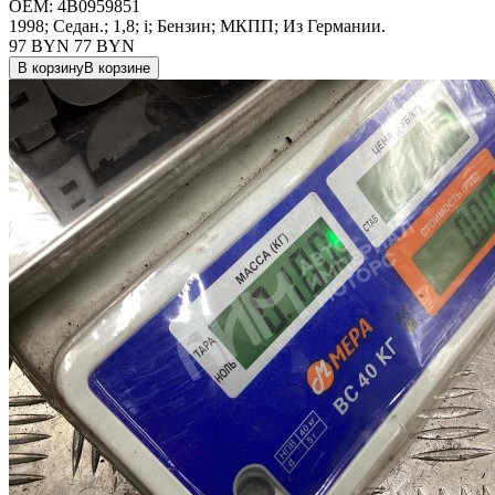
OEM:
4B0959851
1998; Седан.; 1,8; i; Бензин; МКПП; Из Германии.
97 BYN
77
BYN
В корзину
В корзине