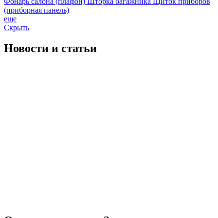
Фонарь салона (плафон)
Шторка багажника
Щиток приборов
(приборная панель)
еще
Скрыть
Новости
и статьи
Что такое шорт блок двигателя (блок цилиндров)?
2025-06-04 07:51:03
Шорт блок двигателя &ndash; это набор основных ком...
читать полностью
Скидка
2024-01-08 11:49:49
...
читать полностью
Рассрочка по карте "Черепаха"
2024-02-21 11:26:44
Теперь универсальной картой "Черепаха" можно оплач...
читать полностью
Что такое шорт блок двигателя (блок цилиндров)?
2025-06-04 07:51:03
Шорт блок двигателя &ndash; это набор основных ком...
читать полностью