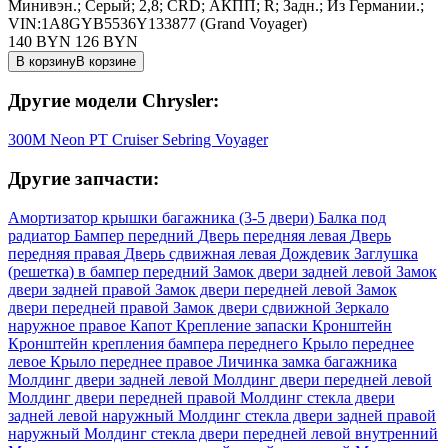
Минивэн.; Серый; 2,8; CRD; АКПП; R; Задн.; Из Германии.;
VIN:1A8GYB5536Y133877 (Grand Voyager)
140 BYN
126
BYN
В корзину
В корзине
Другие модели Chrysler:
300M
Neon
PT Cruiser
Sebring
Voyager
Другие запчасти:
Амортизатор крышки багажника (3-5 двери)
Балка под
радиатор
Бампер передний
Дверь передняя левая
Дверь
передняя правая
Дверь сдвижная левая
Дождевик
Заглушка
(решетка) в бампер передний
Замок двери задней левой
Замок
двери задней правой
Замок двери передней левой
Замок
двери передней правой
Замок двери сдвижной
Зеркало
наружное правое
Капот
Крепление запаски
Кронштейн
Кронштейн крепления бампера переднего
Крыло переднее
левое
Крыло переднее правое
Личинка замка багажника
Молдинг двери задней левой
Молдинг двери передней левой
Молдинг двери передней правой
Молдинг стекла двери
задней левой наружный
Молдинг стекла двери задней правой
наружный
Молдинг стекла двери передней левой внутренний