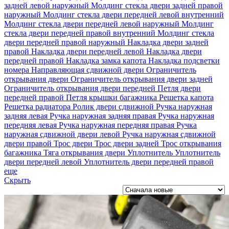
задней левой наружный
Молдинг стекла двери задней правой
наружный
Молдинг стекла двери передней левой внутренний
Молдинг стекла двери передней левой наружный
Молдинг
стекла двери передней правой внутренний
Молдинг стекла
двери передней правой наружный
Накладка двери задней
правой
Накладка двери передней левой
Накладка двери
передней правой
Накладка замка капота
Накладка подсветки
номера
Направляющая сдвижной двери
Ограничитель
открывания двери
Ограничитель открывания двери задней
Ограничитель открывания двери передней
Петля двери
передней правой
Петля крышки багажника
Решетка капота
Решетка радиатора
Ролик двери сдвижной
Ручка наружная
задняя левая
Ручка наружная задняя правая
Ручка наружная
передняя левая
Ручка наружная передняя правая
Ручка
наружная сдвижной двери левой
Ручка наружная сдвижной
двери правой
Трос двери
Трос двери задней
Трос открывания
багажника
Тяга открывания двери
Уплотнитель
Уплотнитель
двери передней левой
Уплотнитель двери передней правой
еще
Скрыть