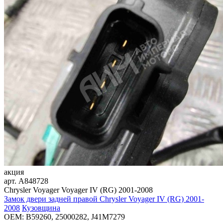
акция
арт.
A848728
Chrysler Voyager Voyager IV (RG) 2001-2008
Замок двери задней правой Chrysler Voyager IV (RG) 2001-
2008
Кузовщина
OEM:
B59260, 25000282, J41M7279