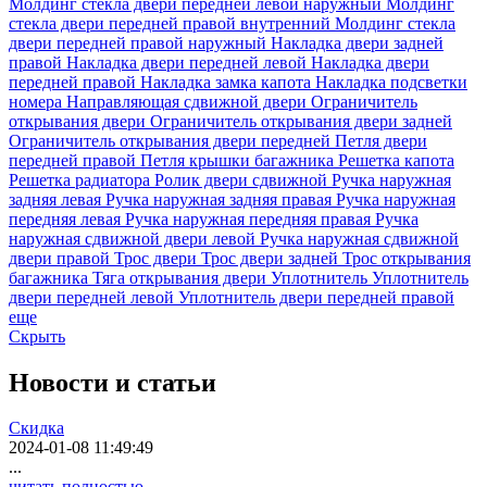
Молдинг стекла двери передней левой наружный
Молдинг
стекла двери передней правой внутренний
Молдинг стекла
двери передней правой наружный
Накладка двери задней
правой
Накладка двери передней левой
Накладка двери
передней правой
Накладка замка капота
Накладка подсветки
номера
Направляющая сдвижной двери
Ограничитель
открывания двери
Ограничитель открывания двери задней
Ограничитель открывания двери передней
Петля двери
передней правой
Петля крышки багажника
Решетка капота
Решетка радиатора
Ролик двери сдвижной
Ручка наружная
задняя левая
Ручка наружная задняя правая
Ручка наружная
передняя левая
Ручка наружная передняя правая
Ручка
наружная сдвижной двери левой
Ручка наружная сдвижной
двери правой
Трос двери
Трос двери задней
Трос открывания
багажника
Тяга открывания двери
Уплотнитель
Уплотнитель
двери передней левой
Уплотнитель двери передней правой
еще
Скрыть
Новости
и статьи
Скидка
2024-01-08 11:49:49
...
читать полностью