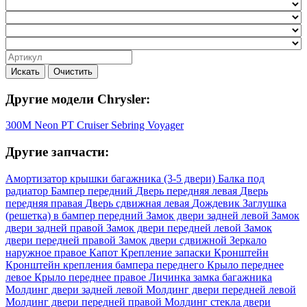
Искать
Очистить
Другие модели Chrysler:
300M
Neon
PT Cruiser
Sebring
Voyager
Другие запчасти:
Амортизатор крышки багажника (3-5 двери)
Балка под
радиатор
Бампер передний
Дверь передняя левая
Дверь
передняя правая
Дверь сдвижная левая
Дождевик
Заглушка
(решетка) в бампер передний
Замок двери задней левой
Замок
двери задней правой
Замок двери передней левой
Замок
двери передней правой
Замок двери сдвижной
Зеркало
наружное правое
Капот
Крепление запаски
Кронштейн
Кронштейн крепления бампера переднего
Крыло переднее
левое
Крыло переднее правое
Личинка замка багажника
Молдинг двери задней левой
Молдинг двери передней левой
Молдинг двери передней правой
Молдинг стекла двери