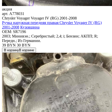
акция
арт.
A778031
Chrysler Voyager Voyager IV (RG) 2001-2008
Ручка наружная передняя правая Chrysler Voyager IV (RG)
2001-2008
Кузовщина
OEM:
SR7196
2003; Минивэн.; Серебристый; 2,4; i; Бензин; АКПП; R;
Передн.; Из Германии.
39 BYN
30
BYN
В корзину
В корзине