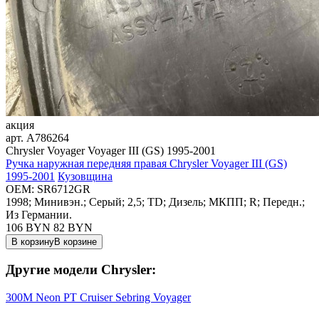
акция
арт.
A786264
Chrysler Voyager Voyager III (GS) 1995-2001
Ручка наружная передняя правая Chrysler Voyager III (GS)
1995-2001
Кузовщина
OEM:
SR6712GR
1998; Минивэн.; Серый; 2,5; TD; Дизель; МКПП; R; Передн.;
Из Германии.
106 BYN
82
BYN
В корзину
В корзине
Другие модели Chrysler:
300M
Neon
PT Cruiser
Sebring
Voyager