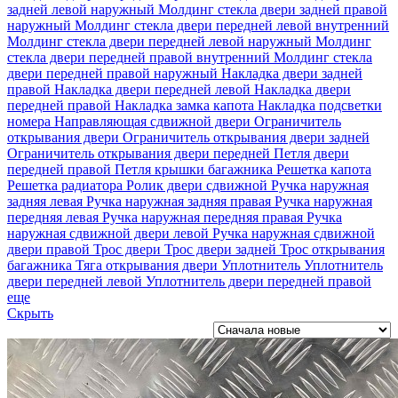
задней левой наружный
Молдинг стекла двери задней правой
наружный
Молдинг стекла двери передней левой внутренний
Молдинг стекла двери передней левой наружный
Молдинг
стекла двери передней правой внутренний
Молдинг стекла
двери передней правой наружный
Накладка двери задней
правой
Накладка двери передней левой
Накладка двери
передней правой
Накладка замка капота
Накладка подсветки
номера
Направляющая сдвижной двери
Ограничитель
открывания двери
Ограничитель открывания двери задней
Ограничитель открывания двери передней
Петля двери
передней правой
Петля крышки багажника
Решетка капота
Решетка радиатора
Ролик двери сдвижной
Ручка наружная
задняя левая
Ручка наружная задняя правая
Ручка наружная
передняя левая
Ручка наружная передняя правая
Ручка
наружная сдвижной двери левой
Ручка наружная сдвижной
двери правой
Трос двери
Трос двери задней
Трос открывания
багажника
Тяга открывания двери
Уплотнитель
Уплотнитель
двери передней левой
Уплотнитель двери передней правой
еще
Скрыть