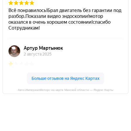
Авто-ИмпериалМоторс на карте Минской области — Яндекс Карты