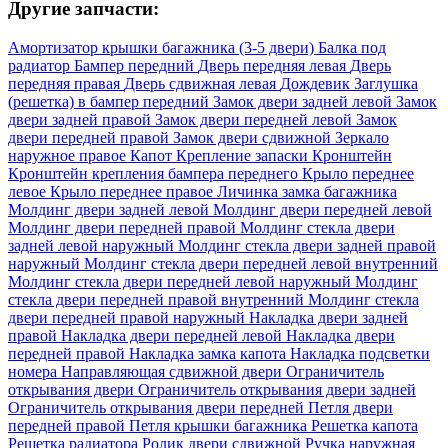
Другие запчасти:
Амортизатор крышки багажника (3-5 двери)
Балка под
радиатор
Бампер передний
Дверь передняя левая
Дверь
передняя правая
Дверь сдвижная левая
Дождевик
Заглушка
(решетка) в бампер передний
Замок двери задней левой
Замок
двери задней правой
Замок двери передней левой
Замок
двери передней правой
Замок двери сдвижной
Зеркало
наружное правое
Капот
Крепление запаски
Кронштейн
Кронштейн крепления бампера переднего
Крыло переднее
левое
Крыло переднее правое
Личинка замка багажника
Молдинг двери задней левой
Молдинг двери передней левой
Молдинг двери передней правой
Молдинг стекла двери
задней левой наружный
Молдинг стекла двери задней правой
наружный
Молдинг стекла двери передней левой внутренний
Молдинг стекла двери передней левой наружный
Молдинг
стекла двери передней правой внутренний
Молдинг стекла
двери передней правой наружный
Накладка двери задней
правой
Накладка двери передней левой
Накладка двери
передней правой
Накладка замка капота
Накладка подсветки
номера
Направляющая сдвижной двери
Ограничитель
открывания двери
Ограничитель открывания двери задней
Ограничитель открывания двери передней
Петля двери
передней правой
Петля крышки багажника
Решетка капота
Решетка радиатора
Ролик двери сдвижной
Ручка наружная