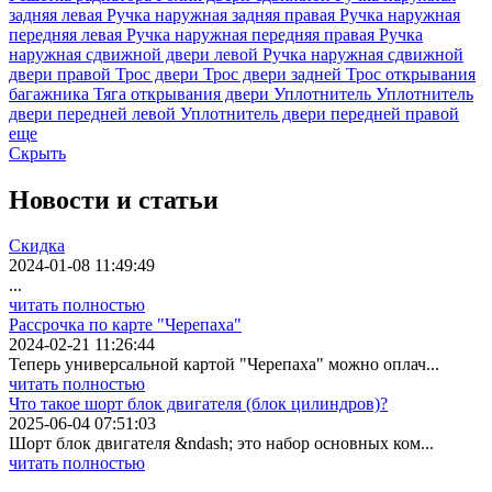
задняя левая
Ручка наружная задняя правая
Ручка наружная
передняя левая
Ручка наружная передняя правая
Ручка
наружная сдвижной двери левой
Ручка наружная сдвижной
двери правой
Трос двери
Трос двери задней
Трос открывания
багажника
Тяга открывания двери
Уплотнитель
Уплотнитель
двери передней левой
Уплотнитель двери передней правой
еще
Скрыть
Новости
и статьи
Скидка
2024-01-08 11:49:49
...
читать полностью
Рассрочка по карте "Черепаха"
2024-02-21 11:26:44
Теперь универсальной картой "Черепаха" можно оплач...
читать полностью
Что такое шорт блок двигателя (блок цилиндров)?
2025-06-04 07:51:03
Шорт блок двигателя &ndash; это набор основных ком...
читать полностью