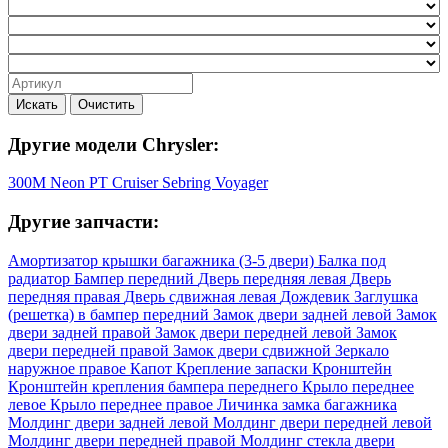
Искать
Очистить
Другие модели Chrysler:
300M
Neon
PT Cruiser
Sebring
Voyager
Другие запчасти:
Амортизатор крышки багажника (3-5 двери)
Балка под
радиатор
Бампер передний
Дверь передняя левая
Дверь
передняя правая
Дверь сдвижная левая
Дождевик
Заглушка
(решетка) в бампер передний
Замок двери задней левой
Замок
двери задней правой
Замок двери передней левой
Замок
двери передней правой
Замок двери сдвижной
Зеркало
наружное правое
Капот
Крепление запаски
Кронштейн
Кронштейн крепления бампера переднего
Крыло переднее
левое
Крыло переднее правое
Личинка замка багажника
Молдинг двери задней левой
Молдинг двери передней левой
Молдинг двери передней правой
Молдинг стекла двери