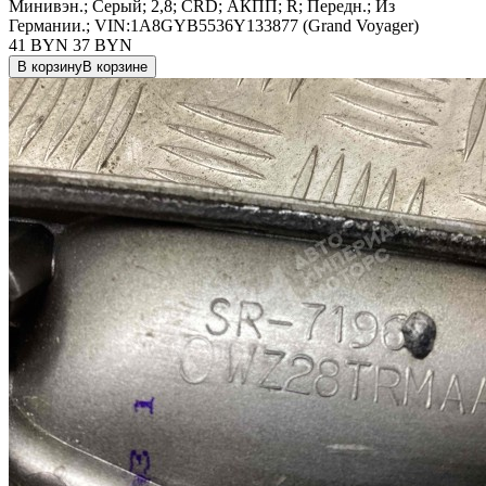
Минивэн.; Серый; 2,8; CRD; АКПП; R; Передн.; Из
Германии.; VIN:1A8GYB5536Y133877 (Grand Voyager)
41 BYN
37
BYN
В корзину
В корзине