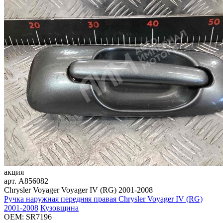
акция
арт.
A856082
Chrysler Voyager Voyager IV (RG) 2001-2008
Ручка наружная передняя правая Chrysler Voyager IV (RG)
2001-2008
Кузовщина
OEM:
SR7196