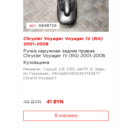
арт.
A848729
Chrysler Voyager Voyager IV (RG)
2001-2008
Ручка наружная задняя правая
Chrysler Voyager IV (RG) 2001-2008
Кузовщина
Минивэн.; Серый; 2,8; CRD; АКПП; R; Задн.;
Из Германии.; VIN:1A8GYB5536Y133877
(Grand Voyager)
46 BYN
41
BYN
В корзину