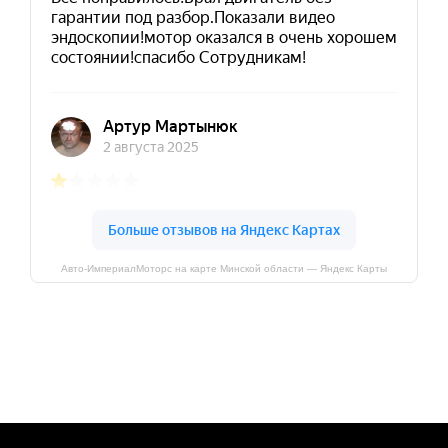
Авто-ИмпериалМоторс на карте Минской области — Яндекс Карты