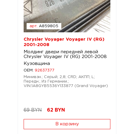
арт.
A859805
Chrysler Voyager Voyager IV (RG)
2001-2008
Молдинг двери передней левой
Chrysler Voyager IV (RG) 2001-2008
Кузовщина
OEM:
92637377
Минивэн.; Серый; 2,8; CRD; АКПП; L;
Передн.; Из Германии.;
VIN:1A8GYB5536Y133877 (Grand Voyager)
69 BYN
62
BYN
В корзину