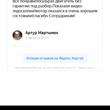
Авто-ИмпериалМоторс на карте Минской области — Яндекс Карты