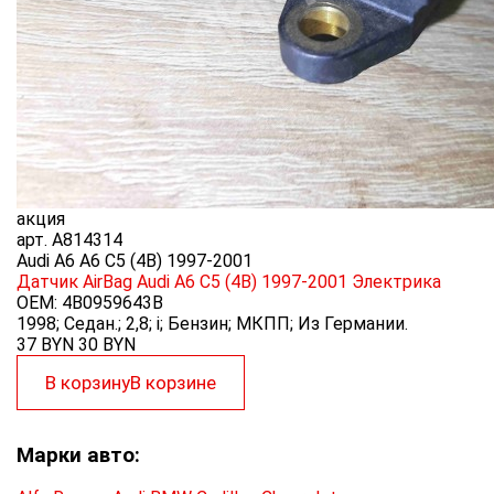
акция
арт.
A814314
Audi A6 A6 C5 (4B) 1997-2001
Датчик AirBag Audi A6 C5 (4B) 1997-2001
Электрика
OEM:
4B0959643B
1998; Седан.; 2,8; i; Бензин; МКПП; Из Германии.
37 BYN
30
BYN
В корзину
В корзине
Марки авто: