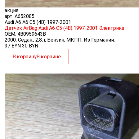
акция
арт.
A652085
Audi A6 A6 C5 (4B) 1997-2001
Датчик AirBag Audi A6 C5 (4B) 1997-2001
Электрика
OEM:
4B0959643B
2000; Седан.; 2,8; i; Бензин; МКПП; Из Германии.
37 BYN
30
BYN
В корзину
В корзине