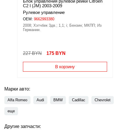
Блок управления рулевой рейки Citroen
C2 I (JM) 2003-2009
Рулевое управление
OEM:
9662993380
2008; Хэтчбек 3дв.; 1,1; i; Бензин; МКПП; Из
Германии.
227 BYN
175
BYN
В корзину
Марки авто:
Alfa Romeo
Audi
BMW
Cadillac
Chevrolet
еще
Другие запчасти: