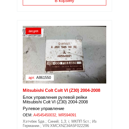
В корзину
акция
арт.
A861550
Mitsubishi Colt Colt VI (Z30) 2004-2008
Блок управления рулевой рейки
Mitsubishi Colt VI (Z30) 2004-2008
Рулевое управление
OEM:
A4545450032, MR594091
Хэтчбек 5дв.; Синий; 1,3; i; МКПП 5ст.; Из
Германии.; VIN:XMCXNZ34A5F022296