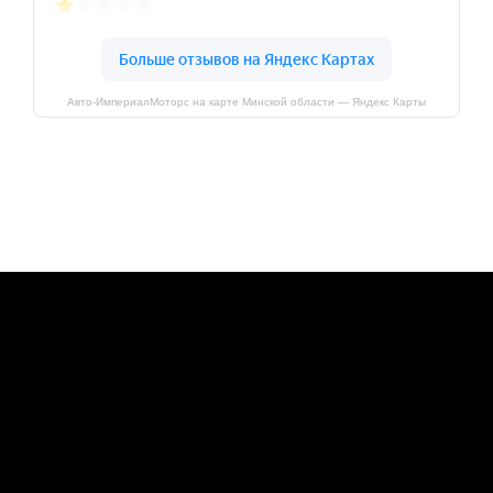
Авто-ИмпериалМоторс на карте Минской области — Яндекс Карты