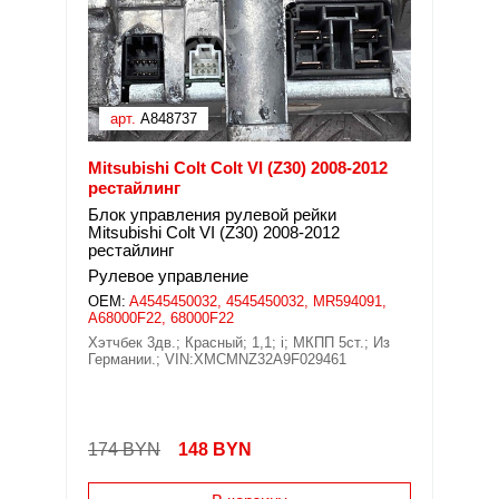
арт.
A848737
Mitsubishi Colt Colt VI (Z30) 2008-2012
рестайлинг
Блок управления рулевой рейки
Mitsubishi Colt VI (Z30) 2008-2012
рестайлинг
Рулевое управление
OEM:
A4545450032, 4545450032, MR594091,
A68000F22, 68000F22
Хэтчбек 3дв.; Красный; 1,1; i; МКПП 5ст.; Из
Германии.; VIN:XMCMNZ32A9F029461
174 BYN
148
BYN