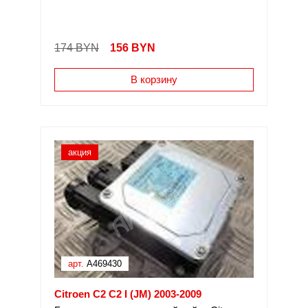
174 BYN
156
BYN
В корзину
акция
арт.
A469430
Citroen C2 C2 I (JM) 2003-2009