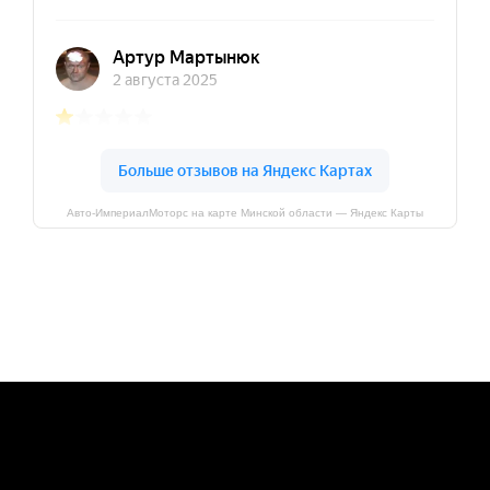
Авто-ИмпериалМоторс на карте Минской области — Яндекс Карты