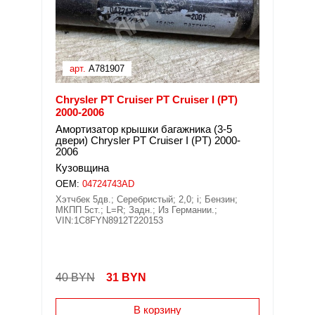
арт.
A781907
Chrysler PT Cruiser PT Cruiser I (PT)
2000-2006
Амортизатор крышки багажника (3-5
двери) Chrysler PT Cruiser I (PT) 2000-
2006
Кузовщина
OEM:
04724743AD
Хэтчбек 5дв.; Серебристый; 2,0; i; Бензин;
МКПП 5ст.; L=R; Задн.; Из Германии.;
VIN:1C8FYN8912T220153
40 BYN
31
BYN
В корзину