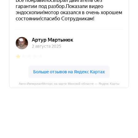
Авто-ИмпериалМоторс на карте Минской области — Яндекс Карты