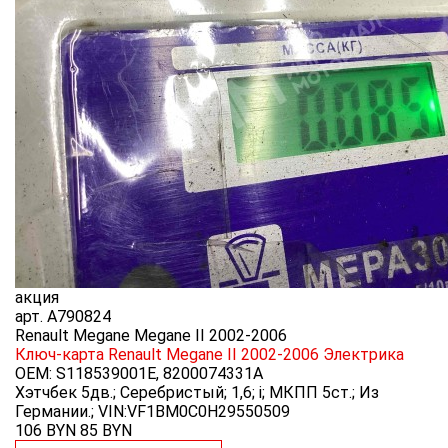
акция
арт.
A790824
Renault Megane Megane II 2002-2006
Ключ-карта Renault Megane II 2002-2006
Электрика
OEM:
S118539001E, 8200074331A
Хэтчбек 5дв.; Серебристый; 1,6; i; МКПП 5ст.; Из
Германии.; VIN:VF1BM0C0H29550509
106 BYN
85
BYN