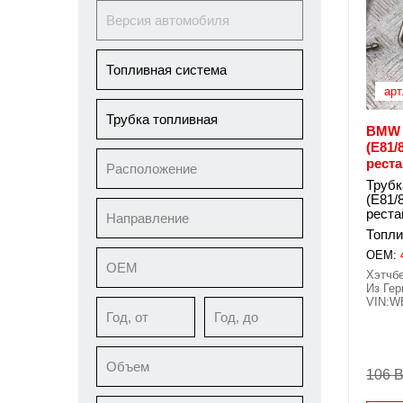
Версия автомобиля
Топливная система
арт
Трубка топливная
BMW 1
(E81/
рест
Расположение
Трубк
(E81/
реста
Направление
Топли
OEM:
ОЕМ
Хэтчбе
Из Гер
VIN:W
Год, от
Год, до
Объем
106 