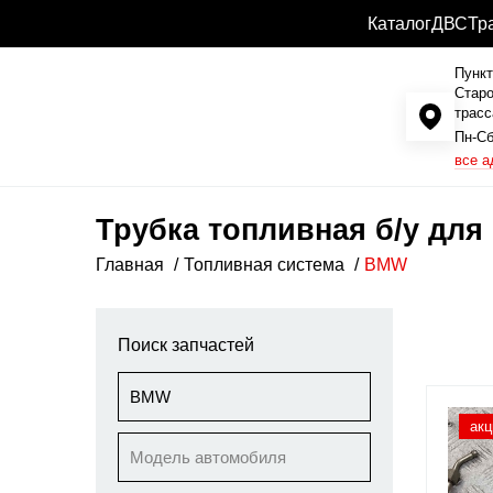
Каталог
ДВС
Тр
Пункт
Старо
трасс
Пн-Сб
все а
Трубка топливная б/у дл
Главная
Топливная система
BMW
Поиск запчастей
BMW
акц
Модель автомобиля