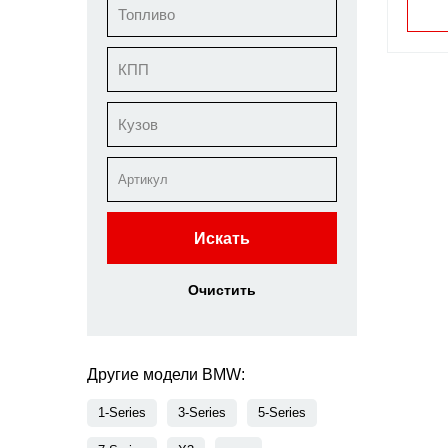
Топливо
КПП
Кузов
Искать
Очистить
Другие модели BMW:
1-Series
3-Series
5-Series