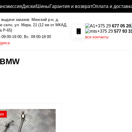
ансмиссия
Диски/Шины
Гарантия и возврат
Оплата и доставк
 выдачи заказов: Минский р-н, д.
е село, ул. Мира, 21 (12 км от МКАД,
+375 29
677 05 20
а P-65)
+375 29
577 93 3
 09:00-19:00; Вс: 09:00-18:00
все контакты
дреса
я BMW
ия