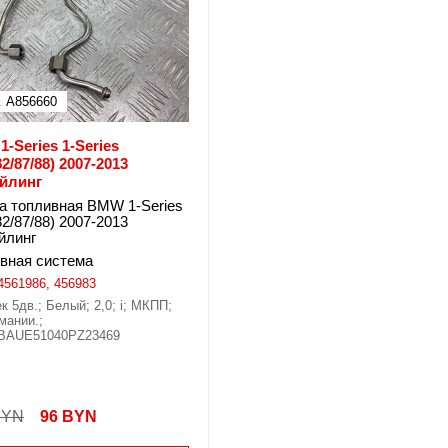
.
A856660
-Series 1-Series
82/87/88) 2007-2013
айлинг
а топливная BMW 1-Series
82/87/88) 2007-2013
йлинг
вная система
4561986, 456983
к 5дв.; Белый; 2,0; i; МКПП;
мании.;
BAUE51040PZ23469
BYN
96
BYN