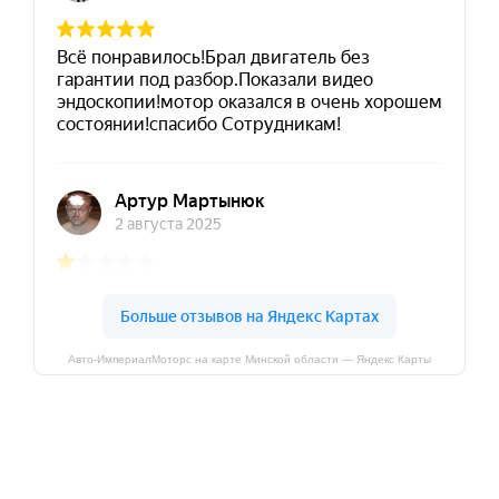
Авто-ИмпериалМоторс на карте Минской области — Яндекс Карты