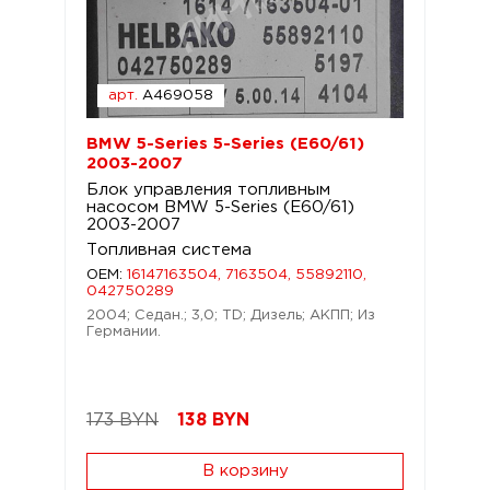
арт.
A469058
BMW 5-Series 5-Series (E60/61)
2003-2007
Блок управления топливным
насосом BMW 5-Series (E60/61)
2003-2007
Топливная система
OEM:
16147163504, 7163504, 55892110,
042750289
2004; Седан.; 3,0; TD; Дизель; АКПП; Из
Германии.
173 BYN
138
BYN
В корзину