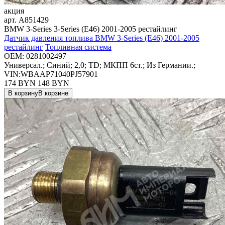
акция
арт.
A851429
BMW 3-Series 3-Series (E46) 2001-2005 рестайлинг
Датчик давления топлива BMW 3-Series (E46) 2001-2005
рестайлинг
Топливная система
OEM:
0281002497
Универсал.; Синий; 2,0; TD; МКПП 6ст.; Из Германии.;
VIN:WBAAP71040PJ57901
174 BYN
148
BYN
В корзину
В корзине