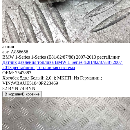
акция
арт.
A856656
BMW 1-Series 1-Series (E81/82/87/88) 2007-2013 рестайлинг
Датчик давления топлива BMW 1-Series (E81/82/87/88) 2007-
2013 рестайлинг
Топливная система
OEM:
7547883
Хэтчбек 5дв.; Белый; 2,0; i; МКПП; Из Германии.;
VIN:WBAUE51040PZ23469
82 BYN
74
BYN
В корзину
В корзине