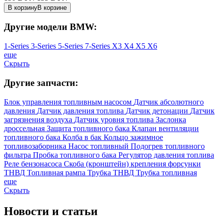
В корзину
В корзине
Другие модели BMW:
1-Series
3-Series
5-Series
7-Series
X3
X4
X5
X6
еще
Скрыть
Другие запчасти:
Блок управления топливным насосом
Датчик абсолютного
давления
Датчик давления топлива
Датчик детонации
Датчик
загрязнения воздуха
Датчик уровня топлива
Заслонка
дроссельная
Защита топливного бака
Клапан вентиляции
топливного бака
Колба в бак
Кольцо зажимное
топливозаборника
Насос топливный
Подогрев топливного
фильтра
Пробка топливного бака
Регулятор давления топлива
Реле бензонасоса
Скоба (кронштейн) крепления форсунки
ТНВД
Топливная рампа
Трубка ТНВД
Трубка топливная
еще
Скрыть
Новости
и статьи