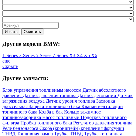
Искать
Очистить
Другие модели BMW:
1-Series
3-Series
5-Series
7-Series
X3
X4
X5
X6
еще
Скрыть
Другие запчасти:
Блок управления топливным насосом
Датчик абсолютного
давления
Датчик давления топлива
Датчик детонации
Датчик
загрязнения воздуха
Датчик уровня топлива
Заслонка
дроссельная
Защита топливного бака
Клапан вентиляции
топливного бака
Колба в бак
Кольцо зажимное
топливозаборника
Насос топливный
Подогрев топливного
фильтра
Пробка топливного бака
Регулятор давления топлива
Реле бензонасоса
Скоба (кронштейн) крепления форсунки
ТНВД
Топливная рампа
Трубка ТНВД
Трубка топливная