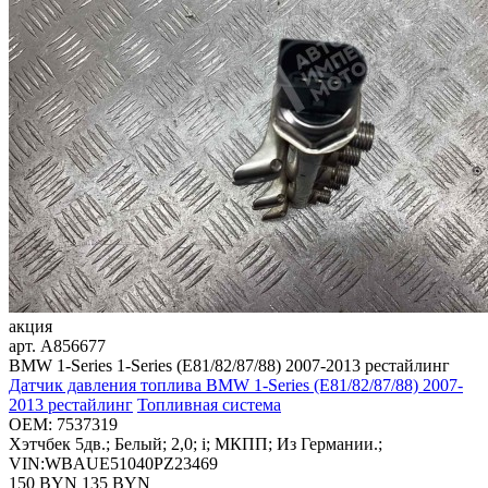
акция
арт.
A856677
BMW 1-Series 1-Series (E81/82/87/88) 2007-2013 рестайлинг
Датчик давления топлива BMW 1-Series (E81/82/87/88) 2007-
2013 рестайлинг
Топливная система
OEM:
7537319
Хэтчбек 5дв.; Белый; 2,0; i; МКПП; Из Германии.;
VIN:WBAUE51040PZ23469
150 BYN
135
BYN