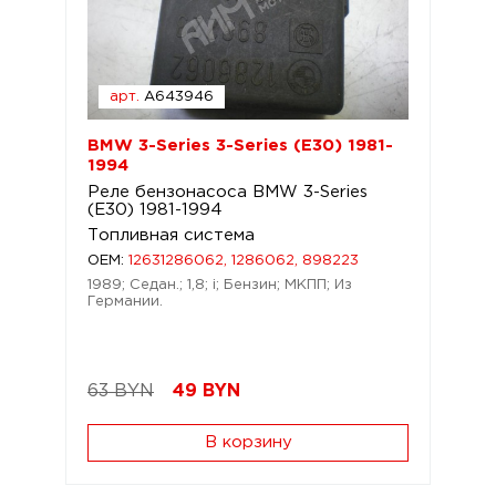
арт.
A643946
BMW 3-Series 3-Series (E30) 1981-
1994
Реле бензонасоса BMW 3-Series
(E30) 1981-1994
Топливная система
OEM:
12631286062, 1286062, 898223
1989; Седан.; 1,8; i; Бензин; МКПП; Из
Германии.
63 BYN
49
BYN
В корзину