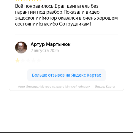
Авто-ИмпериалМоторс на карте Минской области — Яндекс Карты