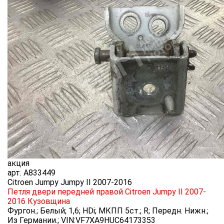
акция
арт.
A833449
Citroen Jumpy Jumpy II 2007-2016
Петля двери передней правой Citroen Jumpy II 2007-
2016
Кузовщина
Фургон.; Белый; 1,6; HDi; МКПП 5ст.; R; Передн. Нижн.;
Из Германии.; VIN:VF7XA9HUC64173353