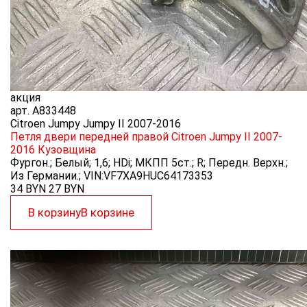
акция
арт.
A833448
Citroen Jumpy Jumpy II 2007-2016
Петля двери передней правой Citroen Jumpy II 2007-
2016
Кузовщина
Фургон.; Белый; 1,6; HDi; МКПП 5ст.; R; Передн. Верхн.;
Из Германии.; VIN:VF7XA9HUC64173353
34 BYN
27
BYN
В корзину
В корзине