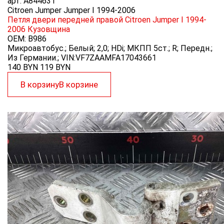
арт.
A844631
Citroen Jumper Jumper I 1994-2006
Петля двери передней правой Citroen Jumper I 1994-
2006
Кузовщина
OEM:
B986
Микроавтобус.; Белый; 2,0; HDi; МКПП 5ст.; R; Передн.;
Из Германии.; VIN:VF7ZAAMFA17043661
140 BYN
119
BYN
В корзину
В корзине