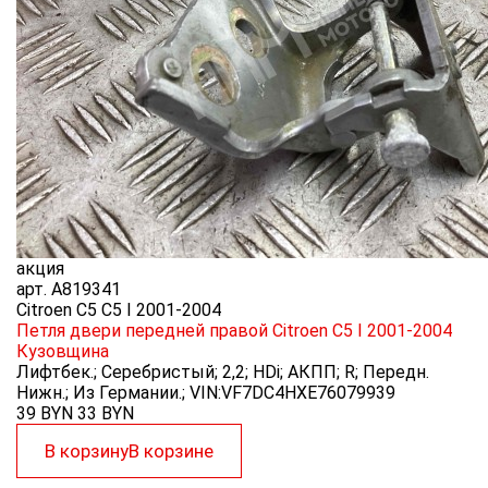
акция
арт.
A819341
Citroen C5 C5 I 2001-2004
Петля двери передней правой Citroen C5 I 2001-2004
Кузовщина
Лифтбек.; Серебристый; 2,2; HDi; АКПП; R; Передн.
Нижн.; Из Германии.; VIN:VF7DC4HXE76079939
39 BYN
33
BYN
В корзину
В корзине