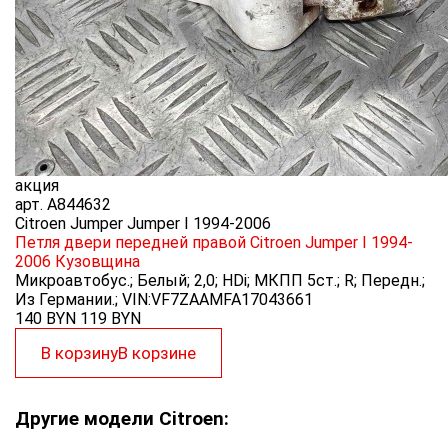
акция
арт.
A844632
Citroen Jumper Jumper I 1994-2006
Петля двери передней правой Citroen Jumper I 1994-
2006
Кузовщина
Микроавтобус.; Белый; 2,0; HDi; МКПП 5ст.; R; Передн.;
Из Германии.; VIN:VF7ZAAMFA17043661
140 BYN
119
BYN
В корзину
В корзине
Другие модели Citroen: