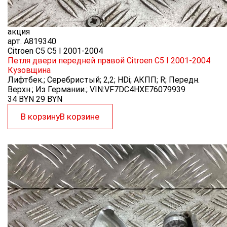
акция
арт.
A819340
Citroen C5 C5 I 2001-2004
Петля двери передней правой Citroen C5 I 2001-2004
Кузовщина
Лифтбек.; Серебристый; 2,2; HDi; АКПП; R; Передн.
Верхн.; Из Германии.; VIN:VF7DC4HXE76079939
34 BYN
29
BYN
В корзину
В корзине