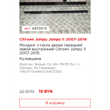
арт.
A833679
Citroen Jumpy Jumpy II 2007-2016
Молдинг стекла двери передней
левой внутренний Citroen Jumpy II
2007-2016
Кузовщина
Фургон.; Белый; 1,6; HDi; МКПП 5ст.; L;
Передн.; Из Германии.;
VIN:VF7XA9HUC64173353
22 BYN
19
BYN
В корзину