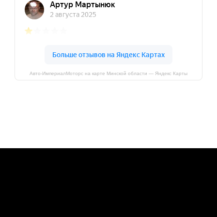
Авто-ИмпериалМоторс на карте Минской области — Яндекс Карты