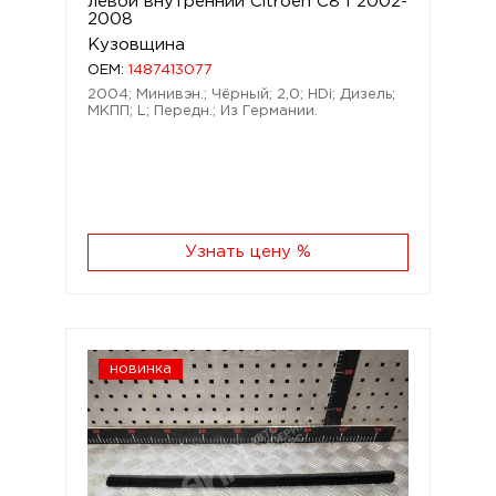
левой внутренний Citroen C8 I 2002-
2008
Кузовщина
OEM:
1487413077
2004; Минивэн.; Чёрный; 2,0; HDi; Дизель;
МКПП; L; Передн.; Из Германии.
Узнать цену %
новинка