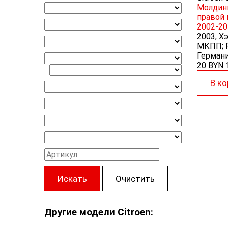
Молдинг
правой 
2002-20
2003; Хэ
МКПП; R
Германи
20 BYN
В ко
Искать
Очистить
Другие модели Citroen: