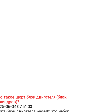
о такое шорт блок двигателя (блок
линдров)?
25-06-04 07:51:03
рт блок двигателя &ndash; это набор