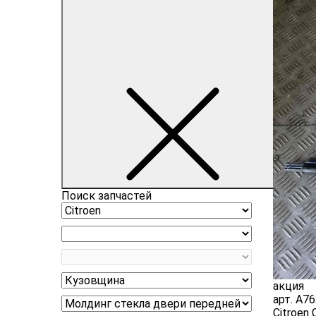
Поиск запчастей
акция
арт.
A76
Citroen 