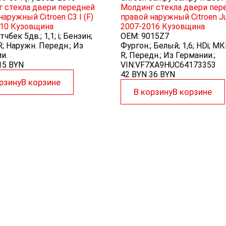
 стекла двери передней
Молдинг стекла двери пер
наружный Citroen C3 I (F)
правой наружный Citroen Ju
10
Кузовщина
2007-2016
Кузовщина
тчбек 5дв.; 1,1; i; Бензин;
OEM:
9015Z7
; Наружн. Передн.; Из
Фургон.; Белый; 1,6; HDi; МК
и.
R; Передн.; Из Германии.;
15
BYN
VIN:VF7XA9HUC64173353
42 BYN
36
BYN
рзину
В корзине
В корзину
В корзине