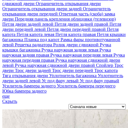
сдвижной двери
Ограничитель открывания двери
Ограничитель открывания двери задней
Ограничитель
открывания двери передней
Ответная часть (скоба) замка
двери
Передняя панель крепления облицовки (телевизор)
Петля двери задней левой
Петля двери задней правой
Петля
двери передней левой
Петля двери передней правой
Петля
капота
Петля капота левая
Петля капота правая
Петля крышки
багажника
Планка под капот
Рамка фары противотуманной
левой
Решетка радиатора
Ролик двери сдвижной
Ручка
крышки багажника
Ручка наружная задняя левая
Ручка
наружная задняя правая
Ручка наружная передняя левая
Ручка
наружная передняя правая
Ручка наружная сдвижной двери
левой
Ручка наружная сдвижной двери правой
Спойлер
Трос
двери
Трос двери задней
Трос двери передней
Трос капота
Тяга открывания двери
Уплотнитель багажника
Уплотнитель
двери задней левой
Ус под фару левый
Ус под фару правый
Усилитель бампера заднего
Усилитель бампера переднего
Юбка бампера заднего
еще
Скрыть