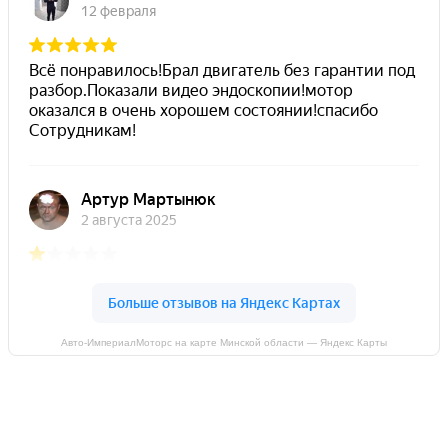
Авто-ИмпериалМоторс на карте Минской области — Яндекс Карты