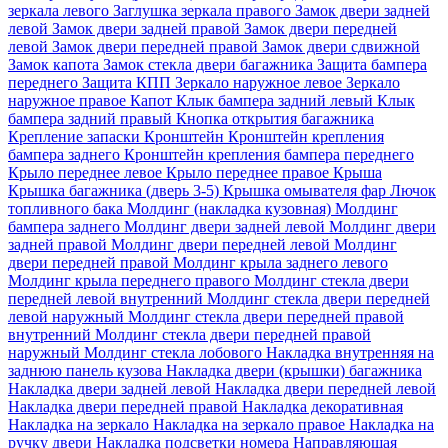
зеркала левого
Заглушка зеркала правого
Замок двери задней
левой
Замок двери задней правой
Замок двери передней
левой
Замок двери передней правой
Замок двери сдвижной
Замок капота
Замок стекла двери багажника
Защита бампера
переднего
Защита КПП
Зеркало наружное левое
Зеркало
наружное правое
Капот
Клык бампера задний левый
Клык
бампера задний правый
Кнопка открытия багажника
Крепление запаски
Кронштейн
Кронштейн крепления
бампера заднего
Кронштейн крепления бампера переднего
Крыло переднее левое
Крыло переднее правое
Крыша
Крышка багажника (дверь 3-5)
Крышка омывателя фар
Лючок
топливного бака
Молдинг (накладка кузовная)
Молдинг
бампера заднего
Молдинг двери задней левой
Молдинг двери
задней правой
Молдинг двери передней левой
Молдинг
двери передней правой
Молдинг крыла заднего левого
Молдинг крыла переднего правого
Молдинг стекла двери
передней левой внутренний
Молдинг стекла двери передней
левой наружный
Молдинг стекла двери передней правой
внутренний
Молдинг стекла двери передней правой
наружный
Молдинг стекла лобового
Накладка внутренняя на
заднюю панель кузова
Накладка двери (крышки) багажника
Накладка двери задней левой
Накладка двери передней левой
Накладка двери передней правой
Накладка декоративная
Накладка на зеркало
Накладка на зеркало правое
Накладка на
ручку двери
Накладка подсветки номера
Направляющая