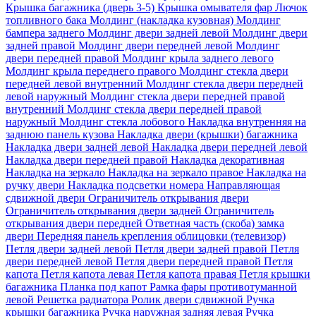
Крышка багажника (дверь 3-5)
Крышка омывателя фар
Лючок
топливного бака
Молдинг (накладка кузовная)
Молдинг
бампера заднего
Молдинг двери задней левой
Молдинг двери
задней правой
Молдинг двери передней левой
Молдинг
двери передней правой
Молдинг крыла заднего левого
Молдинг крыла переднего правого
Молдинг стекла двери
передней левой внутренний
Молдинг стекла двери передней
левой наружный
Молдинг стекла двери передней правой
внутренний
Молдинг стекла двери передней правой
наружный
Молдинг стекла лобового
Накладка внутренняя на
заднюю панель кузова
Накладка двери (крышки) багажника
Накладка двери задней левой
Накладка двери передней левой
Накладка двери передней правой
Накладка декоративная
Накладка на зеркало
Накладка на зеркало правое
Накладка на
ручку двери
Накладка подсветки номера
Направляющая
сдвижной двери
Ограничитель открывания двери
Ограничитель открывания двери задней
Ограничитель
открывания двери передней
Ответная часть (скоба) замка
двери
Передняя панель крепления облицовки (телевизор)
Петля двери задней левой
Петля двери задней правой
Петля
двери передней левой
Петля двери передней правой
Петля
капота
Петля капота левая
Петля капота правая
Петля крышки
багажника
Планка под капот
Рамка фары противотуманной
левой
Решетка радиатора
Ролик двери сдвижной
Ручка
крышки багажника
Ручка наружная задняя левая
Ручка