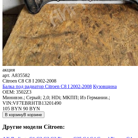
акция
арт.
A835582
Citroen C8 C8 I 2002-2008
Балка под радиатор Citroen C8 I 2002-2008
Кузовщина
OEM:
3502Z3
Минивэн.; Серый; 2,0; HDi; МКПП; Из Германии.;
VIN:VF7EBRHTB13201490
105 BYN
90
BYN
В корзину
В корзине
Другие модели Citroen: