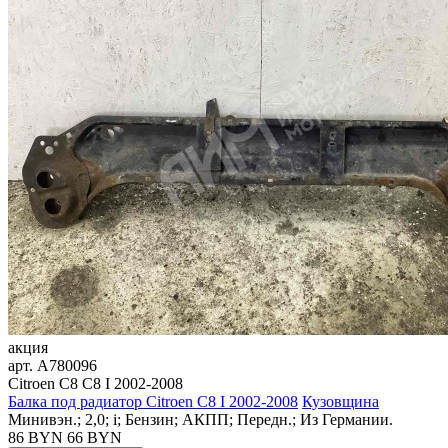
акция
арт.
A780096
Citroen C8 C8 I 2002-2008
Балка под радиатор Citroen C8 I 2002-2008
Кузовщина
Минивэн.; 2,0; i; Бензин; АКПП; Передн.; Из Германии.
86 BYN
66
BYN