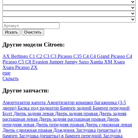
Искать
Очистить
Другие модели Citroen:
AX
Berlingo
C1
C2
C3
C3 Picasso
C35
C4
C4 Grand Picasso
C4
Picasso
C5
C8
Evasion
Jumper
Jumpy
Saxo
Xantia
XM
Xsara
Xsara Picasso
ZX
еще
Скрыть
Другие запчасти:
Амортизатор капота
Амортизатор крышки багажника (3-5
двери)
Балка под радиатор
Бампер задний
Бампер передний
Болт
Дверь задняя левая
Дверь задняя правая
Дверь задняя
распашная левая
Дверь задняя распашная правая
Дверь
передняя левая
Дверь передняя правая
Дверь сдвижная левая
Дверь сдвижная правая
Дождевик
Заглушка (решетка) в
бампер
Заглушка (решетка) в бампер передний
Заглушка