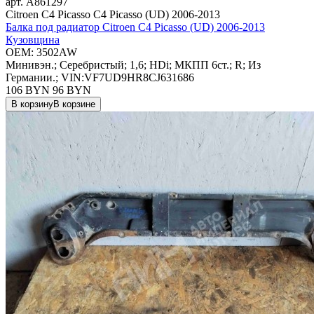
арт.
A861297
Citroen C4 Picasso C4 Picasso (UD) 2006-2013
Балка под радиатор Citroen C4 Picasso (UD) 2006-2013
Кузовщина
OEM:
3502AW
Минивэн.; Серебристый; 1,6; HDi; МКПП 6ст.; R; Из
Германии.; VIN:VF7UD9HR8CJ631686
106 BYN
96
BYN
В корзину
В корзине