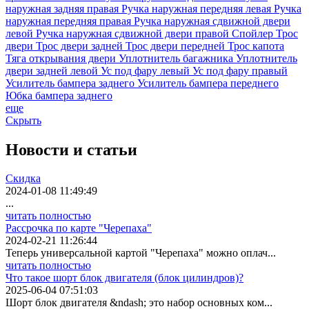
наружная задняя правая
Ручка наружная передняя левая
Ручка
наружная передняя правая
Ручка наружная сдвижной двери
левой
Ручка наружная сдвижной двери правой
Спойлер
Трос
двери
Трос двери задней
Трос двери передней
Трос капота
Тяга открывания двери
Уплотнитель багажника
Уплотнитель
двери задней левой
Ус под фару левый
Ус под фару правый
Усилитель бампера заднего
Усилитель бампера переднего
Юбка бампера заднего
еще
Скрыть
Новости
и статьи
Скидка
2024-01-08 11:49:49
...
читать полностью
Рассрочка по карте "Черепаха"
2024-02-21 11:26:44
Теперь универсальной картой "Черепаха" можно оплач...
читать полностью
Что такое шорт блок двигателя (блок цилиндров)?
2025-06-04 07:51:03
Шорт блок двигателя &ndash; это набор основных ком...