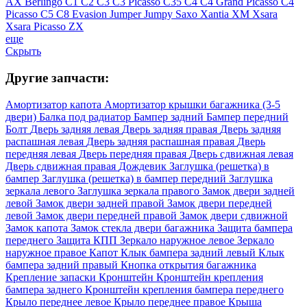
AX
Berlingo
C1
C2
C3
C3 Picasso
C35
C4
C4 Grand Picasso
C4
Picasso
C5
C8
Evasion
Jumper
Jumpy
Saxo
Xantia
XM
Xsara
Xsara Picasso
ZX
еще
Скрыть
Другие запчасти:
Амортизатор капота
Амортизатор крышки багажника (3-5
двери)
Балка под радиатор
Бампер задний
Бампер передний
Болт
Дверь задняя левая
Дверь задняя правая
Дверь задняя
распашная левая
Дверь задняя распашная правая
Дверь
передняя левая
Дверь передняя правая
Дверь сдвижная левая
Дверь сдвижная правая
Дождевик
Заглушка (решетка) в
бампер
Заглушка (решетка) в бампер передний
Заглушка
зеркала левого
Заглушка зеркала правого
Замок двери задней
левой
Замок двери задней правой
Замок двери передней
левой
Замок двери передней правой
Замок двери сдвижной
Замок капота
Замок стекла двери багажника
Защита бампера
переднего
Защита КПП
Зеркало наружное левое
Зеркало
наружное правое
Капот
Клык бампера задний левый
Клык
бампера задний правый
Кнопка открытия багажника
Крепление запаски
Кронштейн
Кронштейн крепления
бампера заднего
Кронштейн крепления бампера переднего
Крыло переднее левое
Крыло переднее правое
Крыша