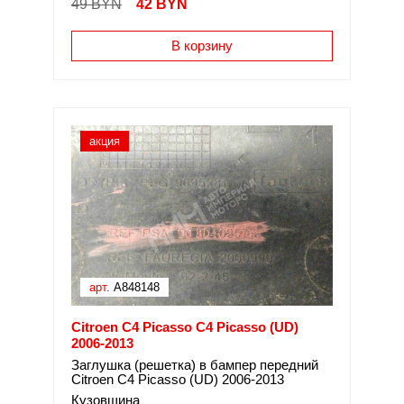
49 BYN
42
BYN
В корзину
акция
арт.
A848148
Citroen C4 Picasso C4 Picasso (UD)
2006-2013
Заглушка (решетка) в бампер передний
Citroen C4 Picasso (UD) 2006-2013
Кузовщина