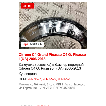
акция
арт.
A843356
Citroen C4 Grand Picasso C4 G. Picasso
I (UA) 2006-2013
Заглушка (решетка) в бампер передний
Citroen C4 G. Picasso I (UA) 2006-2013
Кузовщина
OEM:
96609527, 96609529, 96609528
Минивэн.; Чёрный; 1,8; i; МКПП 5ст.; Передн.;
Из Германии.; VIN:VF7UA6FYC45298351