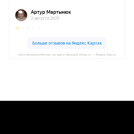
Авто-ИмпериалМоторс на карте Минской области — Яндекс Карты