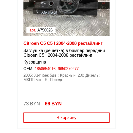
арт.
A750026
Citroen C5 C5 I 2004-2008 рестайлинг
Заглушка (решетка) в бампер передний
Citroen C5 I 2004-2008 рестайлинг
Кузовщина
OEM:
1858654016, 9650279277
2005; Хэтчбек 5дв.; Красный; 2,0; Дизель;
МКПП 5ст.; R; Передн.
73 BYN
66
BYN
В корзину