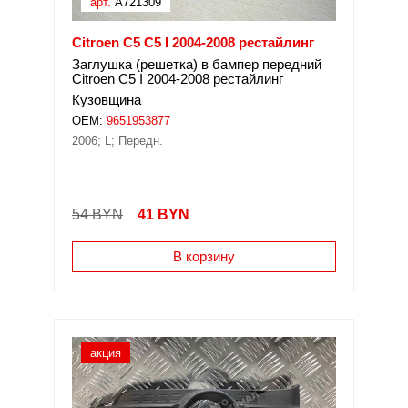
арт.
A721309
Citroen C5 C5 I 2004-2008 рестайлинг
Заглушка (решетка) в бампер передний
Citroen C5 I 2004-2008 рестайлинг
Кузовщина
OEM:
9651953877
2006; L; Передн.
54 BYN
41
BYN
В корзину
акция