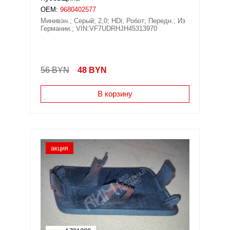
OEM:
9680402577
Минивэн.; Серый; 2,0; HDi; Робот; Передн.; Из
Германии.; VIN:VF7UDRHJH45313970
56 BYN
48
BYN
В корзину
акция