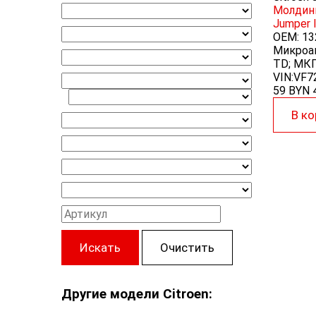
Молдинг
Jumper 
OEM:
13
Микроав
TD; МКП
VIN:VF
59 BYN
В ко
Искать
Очистить
Другие модели Citroen: