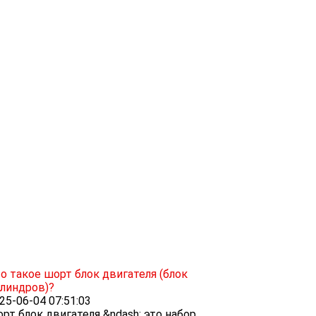
о такое шорт блок двигателя (блок
линдров)?
25-06-04 07:51:03
рт блок двигателя &ndash; это набор