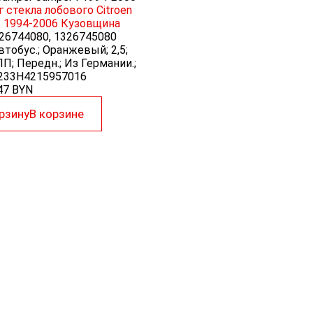
 стекла лобового Citroen
I 1994-2006
Кузовщина
26744080, 1326745080
тобус.; Оранжевый; 2,5;
П; Передн.; Из Германии.;
7233H4215957016
47
BYN
рзину
В корзине